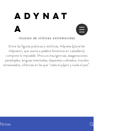
ADYNAT
a
reveses de clínicas estremecidas
Entre las figuras poéticas y retóricas, Adynata (plural de
Adynaton, que suena a palabra femenina en castellano)
compone lo imposible. Procura insurgencias, exageraciones
paradojales, lenguas inventadas, disparates colmados, mundos
enrevesados, infancias en las que “nada el pájaro y vuela el pez”.
Notas