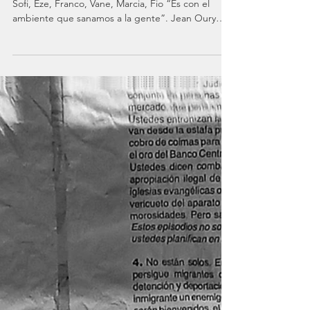
A mis compañeros acompañantes terapéuticos
Sofi, Eze, Franco, Vane, Marcia, Fio “Es con el
ambiente que sanamos a la gente”. Jean Oury
Estar disponible no es estar veinticuatro horas
todos los días. Estar disponible es ofrecerse, es
dar a conocer una presencia, es acercarse a ese
que sufre dando conocimiento de que allí puede
haber otro, un semejante. Un nombre, un horario,
un lugar y un tiempo. Y ese ofrecimiento tiene
que ver con el tiempo al cual uno se dispone.
Ofrecer t