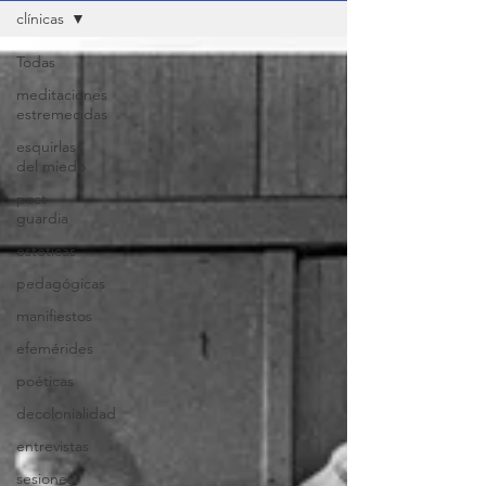
clínicas
Todas
meditaciones
estremecidas
esquirlas
del miedo
post
guardia
esteticas
pedagógicas
manifiestos
efemérides
poéticas
decolonialidad
entrevistas
sesiones