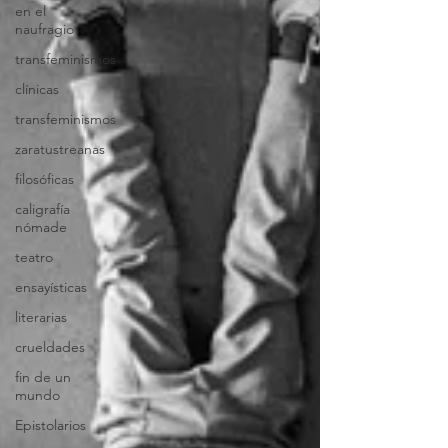
en el
naufragio
transfeminismos
clínicas
transfeminismos
zaratustreanas
filosóficas
caligrafía
nómade
teatro
ensayísticas
literarias
crueldades
fin de un
mundo
Epistolarios