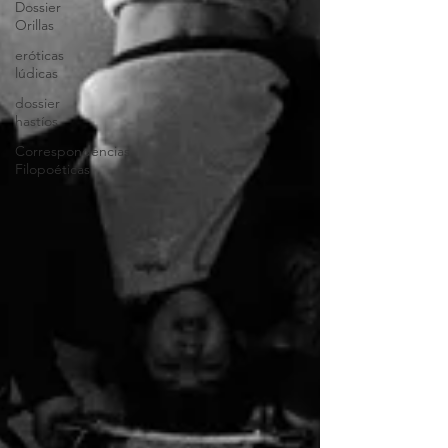
Dossier
Orillas
eróticas
lúdicas
dossier
hastíos
Correspondencias
Filopoéticas