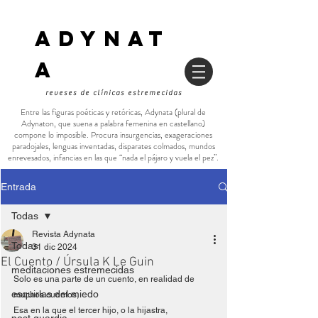
ADYNAT
a
reveses de clínicas estremecidas
Entre las figuras poéticas y retóricas, Adynata (plural de
Adynaton, que suena a palabra femenina en castellano)
compone lo imposible. Procura insurgencias, exageraciones
paradojales, lenguas inventadas, disparates colmados, mundos
enrevesados, infancias en las que “nada el pájaro y vuela el pez”.
Entrada
Todas
Revista Adynata
Todas
31 dic 2024
El Cuento / Úrsula K Le Guin
meditaciones estremecidas
Solo es una parte de un cuento, en realidad de 
esquirlas del miedo
muchos cuentos,
Esa en la que el tercer hijo, o la hijastra,