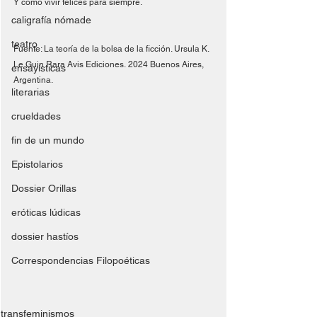
Y cómo vivir felices para siempre.
caligrafía nómade
teatro
Fuente: La teoría de la bolsa de la ficción. Ursula K. 
Le Guin Rara Avis Ediciones. 2024 Buenos Aires, 
ensayísticas
Argentina.
literarias
crueldades
fin de un mundo
Epistolarios
Dossier Orillas
eróticas lúdicas
dossier hastíos
Correspondencias Filopoéticas
transfeminismos