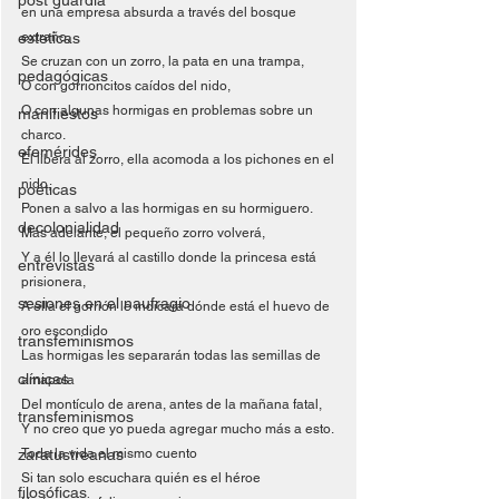
post guardia
en una empresa absurda a través del bosque 
esteticas
extraño, 
Se cruzan con un zorro, la pata en una trampa,
pedagógicas
O con gorrioncitos caídos del nido, 
O con algunas hormigas en problemas sobre un 
manifiestos
charco.
efemérides
Él libera al zorro, ella acomoda a los pichones en el 
nido,
poéticas
Ponen a salvo a las hormigas en su hormiguero.
decolonialidad
Más adelante, el pequeño zorro volverá,
Y a él lo llevará al castillo donde la princesa está 
entrevistas
prisionera, 
sesiones en el naufragio
A ella el gorrión le indicará dónde está el huevo de 
oro escondido
transfeminismos
Las hormigas les separarán todas las semillas de 
clínicas
amapola
Del montículo de arena, antes de la mañana fatal, 
transfeminismos
Y no creo que yo pueda agregar mucho más a esto.
zaratustreanas
Toda la vida el mismo cuento
Si tan solo escuchara quién es el héroe
filosóficas