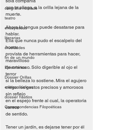
sola compañía
que te allega, a la orilla lejana de la 
caligrafía nómade
muerte.
teatro
Ahora la lengua puede desatarse para 
ensayísticas
hablar.
literarias
Ella que nunca pudo el escalpelo del 
horror
crueldades
provista de herramientas para hacer, 
fin de un mundo
maravilloso
de ominoso. Sólo digerible al ojo el 
Epistolarios
terror
Dossier Orillas
si la belleza lo sostiene. Mira el agujero
ciego: los gestos precisos y amorosos 
eróticas lúdicas
sin reflejo
dossier hastíos
en el espejo frente al cual, la operatoria 
Correspondencias Filopoéticas
carece
de sentido.
Tener un jardín, es dejarse tener por él 