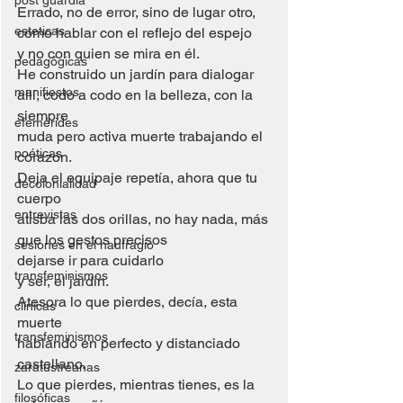
post guardia
Errado, no de error, sino de lugar otro,
esteticas
como hablar con el reflejo del espejo
y no con quien se mira en él.
pedagógicas
He construido un jardín para dialogar
manifiestos
allí, codo a codo en la belleza, con la 
siempre
efemérides
muda pero activa muerte trabajando el 
poéticas
corazón.
Deja el equipaje repetía, ahora que tu 
decolonialidad
cuerpo
entrevistas
atisba las dos orillas, no hay nada, más
que los gestos precisos
sesiones en el naufragio
dejarse ir para cuidarlo
transfeminismos
y ser, el jardín.
Atesora lo que pierdes, decía, esta 
clínicas
muerte
transfeminismos
hablando en perfecto y distanciado 
castellano.
zaratustreanas
Lo que pierdes, mientras tienes, es la 
filosóficas