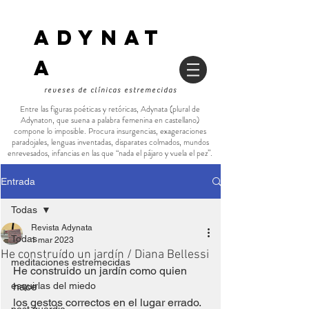
ADYNAT
a
reveses de clínicas estremecidas
Entre las figuras poéticas y retóricas, Adynata (plural de
Adynaton, que suena a palabra femenina en castellano)
compone lo imposible. Procura insurgencias, exageraciones
paradojales, lenguas inventadas, disparates colmados, mundos
enrevesados, infancias en las que “nada el pájaro y vuela el pez”.
Entrada
Todas
Revista Adynata
Todas
1 mar 2023
He construído un jardín / Diana Bellessi
meditaciones estremecidas
He construido un jardín como quien 
esquirlas del miedo
hace
los gestos correctos en el lugar errado.