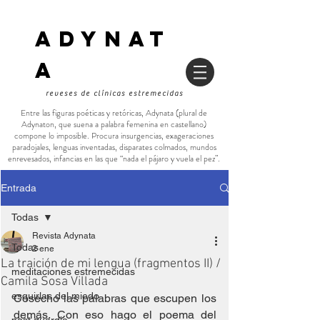
ADYNAT
a
reveses de clínicas estremecidas
Entre las figuras poéticas y retóricas, Adynata (plural de
Adynaton, que suena a palabra femenina en castellano)
compone lo imposible. Procura insurgencias, exageraciones
paradojales, lenguas inventadas, disparates colmados, mundos
enrevesados, infancias en las que “nada el pájaro y vuela el pez”.
Entrada
Todas
Revista Adynata
Todas
2 ene
La traición de mi lengua (fragmentos II) /
meditaciones estremecidas
Camila Sosa Villada
esquirlas del miedo
Cosecho las palabras que escupen los 
demás. Con eso hago el poema del 