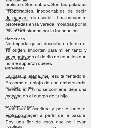
post guardia
erotismo. Son sobras. Son las palabras 
esteticas
insoportables. Insoportables de decir, 
de pensar , de escribir.  Las encuentro 
pedagógicas
pisoteadas en la vereda, mojadas por la 
manifiestos
lluvia, arrastradas por la inundación.
efemérides
No importa quién desdeñe su forma ni 
poéticas
su origen. Importan para mí en tanto y 
en cuanto son el detrito de aquellos que 
decolonialidad
no me supieron querer.
entrevistas
La basura ajena me resulta tentadora. 
sesiones en el naufragio
Es como el antojo de una embarazada. 
transfeminismos
Inevitable. Y si no se contiene, deja una 
mancha en el cuerpo de tu hijo. 
clínicas
transfeminismos
Creo que la escritura y, por lo tanto, el 
erotismo nacen a partir de la basura. 
zaratustreanas
Soy una flor de esas que no llevan 
filosóficas