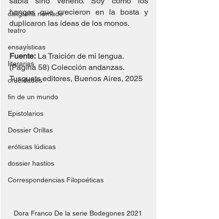
sabia sino veneno. Soy como los 
hongos que crecieron en la bosta y 
caligrafía nómade
duplicaron las ideas de los monos. 
teatro
ensayísticas
Fuente:
La Traición de mi lengua.  
literarias
(Página 58) Colección andanzas. 
Tusquets editores, Buenos Aires, 2025
crueldades
fin de un mundo
Epistolarios
Dossier Orillas
eróticas lúdicas
dossier hastíos
Correspondencias Filopoéticas
Dora Franco De la serie Bodegones 2021 