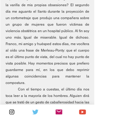
la varilla de mis propias obsesiones? El segundo 
día me aguanto el llanto durante la proyección de 
un cortometraje que produjo una compañera sobre 
un grupo de mujeres que fueron víctimas de 
violencia obstétrica en un hospital público. Al fin soy 
uno más. Igual de miserable. Igual de dichoso. 
Franco, mi amigo y huésped estos días, me vocifera 
al oído una frase de Merleau-Ponty: que el cuerpo 
es el último punto de vista, del cual no hay punto de 
vista posible. Hay momentos precisos que prefiero 
guardarme para mí, en los que debo reprimir 
algunas coincidencias para mantener la 
compostura.
	Con el tiempo a cuestas, el último día nos 
toca leer a la mayoría de los hombres. Alguien dirá 
que se trató de un gesto de caballerosidad hacia las 
mujeres, al estilo de un “Por favor, pase usted 
primero”, pero la realidad es que somos unos 
cobardes.
Leímos el último trabajo al filo del anochecer. Contra 