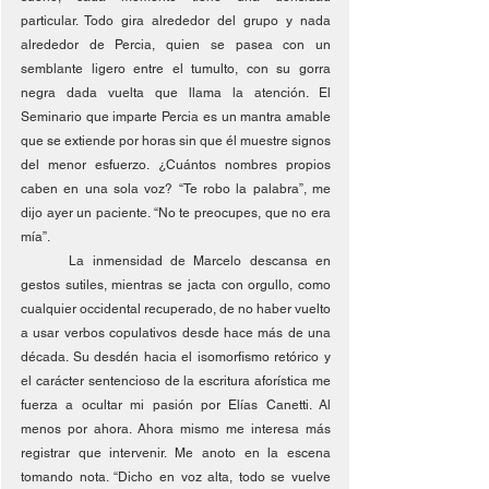
particular. Todo gira alrededor del grupo y nada 
alrededor de Percia, quien se pasea con un 
semblante ligero entre el tumulto, con su gorra 
negra dada vuelta que llama la atención. El 
Seminario que imparte Percia es un mantra amable 
que se extiende por horas sin que él muestre signos 
del menor esfuerzo. ¿Cuántos nombres propios 
caben en una sola voz? “Te robo la palabra”, me 
dijo ayer un paciente. “No te preocupes, que no era 
mía”.
	La inmensidad de Marcelo descansa en 
gestos sutiles, mientras se jacta con orgullo, como 
cualquier occidental recuperado, de no haber vuelto 
a usar verbos copulativos desde hace más de una 
década. Su desdén hacia el isomorfismo retórico y 
el carácter sentencioso de la escritura aforística me 
fuerza a ocultar mi pasión por Elías Canetti. Al 
menos por ahora. Ahora mismo me interesa más 
registrar que intervenir. Me anoto en la escena 
tomando nota. “Dicho en voz alta, todo se vuelve 