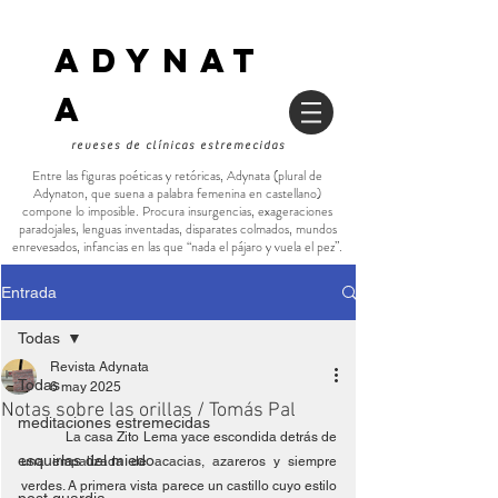
ADYNAT
a
reveses de clínicas estremecidas
Entre las figuras poéticas y retóricas, Adynata (plural de
Adynaton, que suena a palabra femenina en castellano)
compone lo imposible. Procura insurgencias, exageraciones
paradojales, lenguas inventadas, disparates colmados, mundos
enrevesados, infancias en las que “nada el pájaro y vuela el pez”.
Entrada
Todas
Revista Adynata
Todas
6 may 2025
Notas sobre las orillas / Tomás Pal
meditaciones estremecidas
	La casa Zito Lema yace escondida detrás de 
esquirlas del miedo
una empalizada de acacias, azareros y siempre 
verdes. A primera vista parece un castillo cuyo estilo 