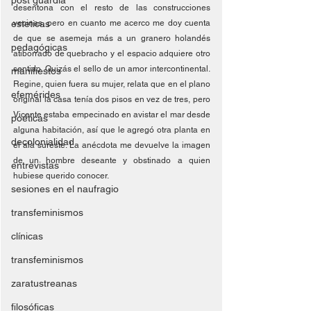
post guardia
desentona con el resto de las construcciones 
esteticas
vecinas, pero en cuanto me acerco me doy cuenta 
de que se asemeja más a un granero holandés 
pedagógicas
atiborrado de quebracho y el espacio adquiere otro 
sentido. Quizás el sello de un amor intercontinental. 
manifiestos
Regine, quien fuera su mujer, relata que en el plano 
efemérides
original la casa tenía dos pisos en vez de tres, pero 
Vicente estaba empecinado en avistar el mar desde 
poéticas
alguna habitación, así que le agregó otra planta en 
decolonialidad
el ala sureste. La anécdota me devuelve la imagen 
de un hombre deseante y obstinado a quien 
entrevistas
hubiese querido conocer.
sesiones en el naufragio
transfeminismos
clínicas
transfeminismos
zaratustreanas
filosóficas