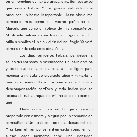
en un remolino de llantos grupalistas. Son espacios 
que nunca habité. Y los guetos del dolor me 
producen un hastío insoportable. Hasta ahora me 
comporto más como un vecino pirómano de 
Marcelo que como un colega de mis compañeros. 
Mi desafío íntimo es mi temor a engentarme. La 
orilla simboliza el inicio y el fin del naufragio. Ya veré 
cómo salir de esta emoción atópica.
	Los días venideros trabajamos desde la 
salida del sol hasta la medianoche. En los intervalos 
y los descansos camino a casa a paso ligero para 
medicar a mi gata de diecisiete años y mimarla lo 
más que puedo. Hace dos semanas sufrió una 
descompensación cardíaca y todo indica que se 
acerca el final, aunque todavía no entienda bien de 
qué.
	Cada comida es un banquete casero 
preparado con esmero y alegría por un comando de 
compañeras. Un gesto que no pasa desapercibido. 
Y si bien el tiempo se entremezcla como en un 
sueño, cada momento tiene una densidad 