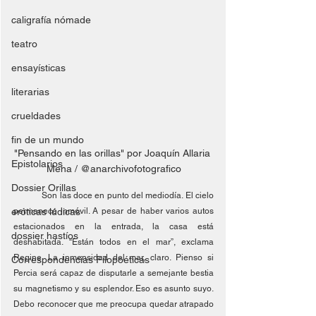
caligrafía nómade
teatro
ensayísticas
literarias
crueldades
fin de un mundo
"Pensando en las orillas" por Joaquín Allaria 
Epistolarios
Mena / @anarchivofotografico
Dossier Orillas
	Son las doce en punto del mediodía. El cielo 
eróticas lúdicas
permanece inmóvil. A pesar de haber varios autos 
estacionados en la entrada, la casa está 
dossier hastíos
deshabitada. “Están todos en el mar”, exclama 
Regine. La inmensidad del mar, claro. Pienso si 
Correspondencias Filopoéticas
Percia será capaz de disputarle a semejante bestia 
su magnetismo y su esplendor. Eso es asunto suyo. 
Debo reconocer que me preocupa quedar atrapado 