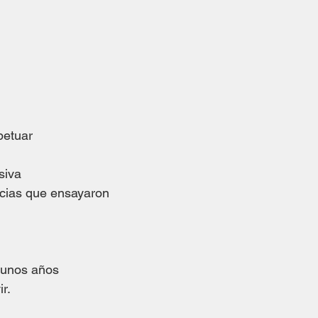
,
petuar
siva
ncias que ensayaron
gunos años
r.