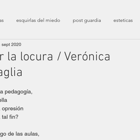
as
esquirlas del miedo
post guardia
esteticas
 sept 2020
poéticas
decolonialidad
entrevistas
sesiones 
 la locura / Verónica
glia
transfeminismos
zaratustreanas
filosóficas
ca
la pedagogía,
erarias
crueldades
fin de un mundo
Epistolarios
lla
a opresión
tal fin?
stíos
Correspondencias Filopoéticas
go de las aulas,