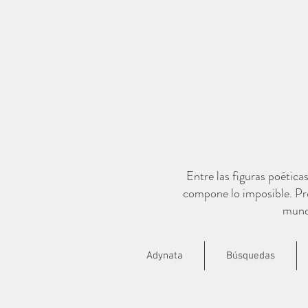
Entre las figuras poética
compone lo imposible. Pro
mundo
Adynata
Búsquedas