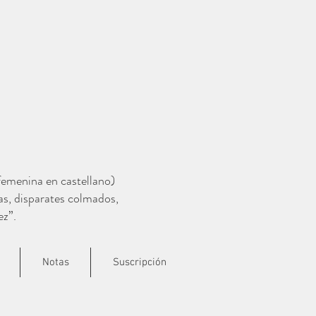
 femenina en castellano)
as, disparates colmados,
ez”.
Notas
Suscripción