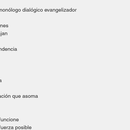
monólogo dialógico evangelizador
ones
ajan
undencia
a
tación que asoma
funcione
 fuerza posible