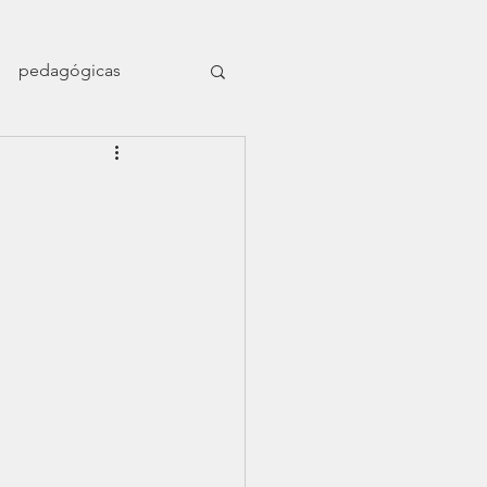
pedagógicas
en el naufragio
ligrafía nómade
Dossier Orillas