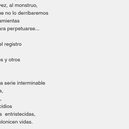
vez, al monstruo,
e no lo derribaremos
amientas
ra perpetuarse...
l registro
s y otros
a serie interminable
a,
,
idios
  entristecidas,
colonicen vidas.