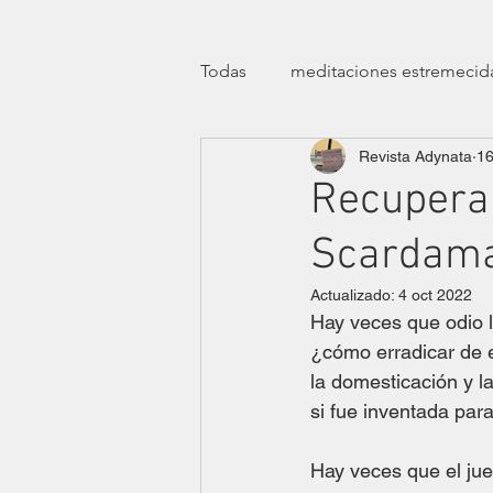
Todas
meditaciones estremecid
Revista Adynata
16
manifiestos
efemérides
Recuperar
Scardama
transfeminismos
clínicas
Actualizado:
4 oct 2022
Hay veces que odio 
teatro
ensayísticas
lit
¿cómo erradicar de e
la domesticación y l
si fue inventada para 
eróticas lúdicas
dossier ha
Hay veces que el jue