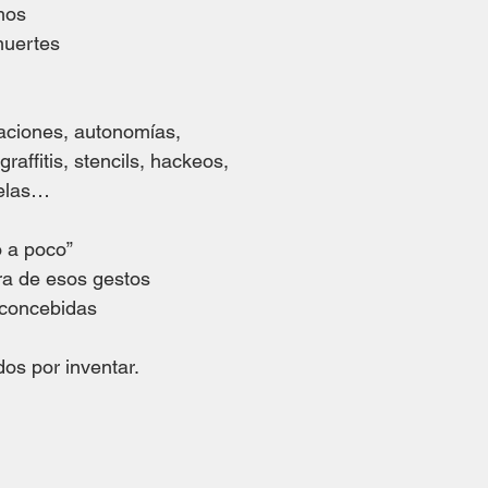
mos
muertes
aciones, autonomías,
raffitis, stencils, hackeos,
uelas…
o a poco”
ra de esos gestos
 concebidas
s por inventar. 