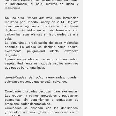
la indiferencia, el odio, motivos de lucha y 
resistencia.
Se recuerda 
Diarios del odio
, una instalación 
realizada por Roberto Jacoby en 2014. Registra 
comentarios agresivos enviados a los diarios 
digitales más leídos en el país. Transcribe, con 
carbonillas, esas ofensas en las paredes de una 
sala. 
La simultánea precipitación de esas violencias 
apabulla. Lo odiado se designa como basura, 
excremento, peligrosidad infecta, extrañeza 
degradada.
Injurias manuscritas en un muro con un carbón 
vegetal. Rudimentarios trazos de insultos anónimos 
que puede borrar una lluvia.
Sensibilidades del odio
, aterrorizadas, pueden 
suicidarse creyendo que se están salvando.
Crueldades ofuscadas destrozan otras existencias. 
Las reducen a carnes apetecibles o putrefactas, 
osamentas sin sentimientos o portadoras de 
emocionalidades despreciables. 
Crueldades se ensañan con las debilidades, 
¿necesitan vejarlas?, ¿temen reconocerse en la 