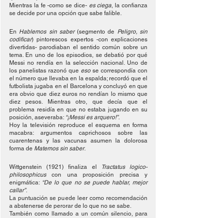
Mientras la fe -como se dice- 
es ciega
, la confianza 
se decide por una opción que sabe falible.
En 
Hablemos sin saber
 (segmento de 
Peligro, sin 
codificar
) pintorescos expertos -con explicaciones 
divertidas- parodiaban el sentido común sobre un 
tema. En uno de los episodios, se debatió por qué 
Messi no rendía en la selección nacional. Uno de 
los panelistas razonó que 
eso
 se correspondía con 
el número que llevaba en la espalda; recordó que el 
futbolista jugaba en el Barcelona y concluyó en que 
era obvio que diez euros no rendían lo mismo que 
diez pesos. Mientras otro, que decía que el 
problema residía en que no estaba jugando en su 
posición, aseveraba: 
“¡Messi es arquero!”
.
Hoy la televisión reproduce el esquema en forma 
macabra: argumentos caprichosos sobre las 
cuarentenas y las vacunas asumen la dolorosa 
forma de 
Matemos sin saber
.
Wittgenstein (1921) finaliza el 
Tractatus logico-
philosophicus
 con una proposición precisa y 
enigmática: 
“De lo que no se puede hablar, mejor 
callar”
.
La puntuación se puede leer como recomendación 
a abstenerse de perorar de lo que no se sabe.
También como llamado a un común silencio, para 