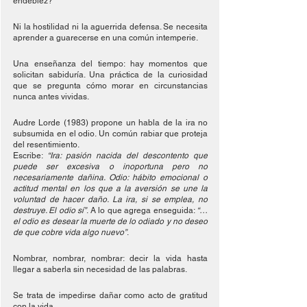
endeblez?
Ni la hostilidad ni la aguerrida defensa. Se necesita 
aprender a guarecerse en una común intemperie.
Una enseñanza del tiempo: hay momentos que 
solicitan sabiduría. Una práctica de la curiosidad 
que se pregunta cómo morar en circunstancias 
nunca antes vividas.
Audre Lorde (1983) propone un habla de la ira no 
subsumida en el odio. Un común rabiar que proteja 
del resentimiento.
Escribe: 
“Ira: pasión nacida del descontento que 
puede ser excesiva o inoportuna pero no 
necesariamente dañina. Odio: hábito emocional o 
actitud mental en los que a la aversión se une la 
voluntad de hacer daño. La ira, si se emplea, no 
destruye. El odio sí”
. A lo que agrega enseguida: 
“…
el odio es desear la muerte de lo odiado y no deseo 
de que cobre vida algo nuevo”
.
Nombrar, nombrar, nombrar: decir la vida hasta 
llegar a saberla sin necesidad de las palabras.
Se trata de impedirse dañar como acto de gratitud 
con la vida.