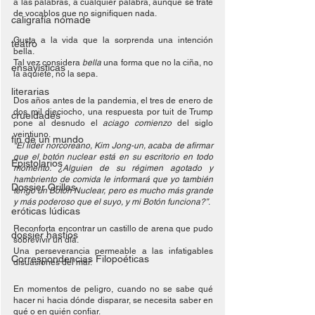
a las palabras, a cualquier palabra, aunque se trate 
de vocablos que no signifiquen nada.
caligrafía nómade
Gusta a la vida que la sorprenda una intención 
teatro
bella. 
Tal vez considera 
bella
 una forma que no la ciña, no 
ensayísticas
la aquiete, no la sepa.
literarias
Dos años antes de la pandemia, el tres de enero de 
dos mil dieciocho, una respuesta por tuit de Trump 
crueldades
pone al desnudo el 
aciago comienzo
 del siglo 
veintiuno.
fin de un mundo
“El líder norcoreano, Kim Jong-un, acaba de afirmar 
que el botón nuclear está en su escritorio en todo 
Epistolarios
momento. ¿Alguien de su régimen agotado y 
hambriento de comida le informará que yo también 
Dossier Orillas
tengo un Botón Nuclear, pero es mucho más grande 
y más poderoso que el suyo, y mi Botón funciona?”
.
eróticas lúdicas
Reconforta encontrar un castillo de arena que pudo 
dossier hastíos
sobrevivir un día. 
Una perseverancia permeable a las infatigables 
Correspondencias Filopoéticas
disuasiones del mar.
En momentos de peligro, cuando no se sabe qué 
hacer ni hacia dónde disparar, se necesita saber en 
qué o en quién confiar.