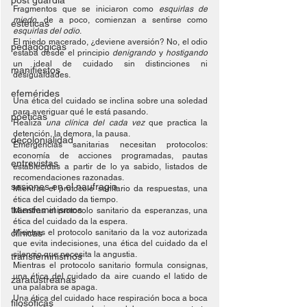
post guardia
Fragmentos que se iniciaron como 
esquirlas de 
miedo
, de a poco, comienzan a sentirse como 
esteticas
esquirlas del odio
.
El miedo macerado, ¿deviene aversión? No, el odio 
pedagógicas
estaba desde el principio 
denigrando
 y 
hostigando
un ideal de cuidado sin distinciones ni 
manifiestos
desigualdades.
efemérides
Una ética del cuidado se inclina sobre una soledad 
para averiguar qué le está pasando. 
poéticas
Realiza 
una clínica del cada vez
 que practica la 
detención, la demora, la pausa.
decolonialidad
Emergencias sanitarias necesitan protocolos: 
economía de acciones programadas, pautas 
entrevistas
establecidas a partir de lo ya sabido, listados de 
recomendaciones razonadas.
sesiones en el naufragio
Mientras el protocolo sanitario da respuestas, una 
ética del cuidado da tiempo.
transfeminismos
Mientras el protocolo sanitario da esperanzas, una 
ética del cuidado da la espera.
clínicas
Mientras el protocolo sanitario da la voz autorizada 
que evita indecisiones, una ética del cuidado da el 
silencio que necesita la angustia.
transfeminismos
Mientras el protocolo sanitario formula consignas, 
una ética del cuidado da aire cuando el latido de 
zaratustreanas
una palabra se apaga. 
Una ética del cuidado hace respiración boca a boca 
filosóficas