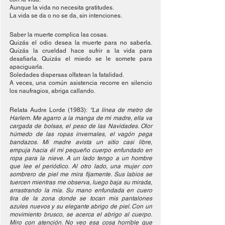
Aunque la vida no necesita gratitudes.
La vida se da o no se da, sin intenciones.
Saber la muerte complica las cosas.
Quizás el odio desea la muerte para no saberla. 
Quizás la crueldad hace sufrir a la vida para 
desafiarla. Quizás el miedo se le somete para 
apaciguarla. 
Soledades dispersas olfatean la fatalidad. 
A veces, una común asistencia recorre en silencio 
los naufragios, abriga callando.
Relata Audre Lorde (1983): 
“La línea de metro de 
Harlem. Me agarro a la manga de mi madre, ella va 
cargada de bolsas, el peso de las Navidades. Olor 
húmedo de las ropas invernales, el vagón pega 
bandazos. Mi madre avista un sitio casi libre, 
empuja hacia él mi pequeño cuerpo enfundado en 
ropa para la nieve. A un lado tengo a un hombre 
que lee el periódico. Al otro lado, una mujer con 
sombrero de piel me mira fijamente. Sus labios se 
tuercen mientras me observa, luego baja su mirada, 
arrastrando la mía. Su mano enfundada en cuero 
tira de la zona donde se tocan mis pantalones 
azules nuevos y su elegante abrigo de piel. Con un 
movimiento brusco, se acerca el abrigo al cuerpo. 
Miro con atención. No veo esa cosa horrible que 