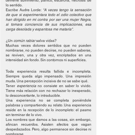
deviene sufrimiento, pánico, escarcha, necrosis de 
lo sentido.
Escribe Audre Lorde: 
“A veces tengo la sensación 
de que si experimentara todo el odio colectivo que 
han dirigido en mi contra por ser una mujer Negra, 
si tomara conciencia de sus implicaciones, esa 
carga desolada y espantosa me mataría”
.
¿Un 
común rabiar
 salva vidas?
Muchas veces dolores sentidos que no pueden 
nombrarse, no pueden decirse, no pueden saberse, 
se reviven, una y otra vez, encriptados en una 
intensidad sin fondo. Sin contornos ni superficies.
Toda experiencia resulta fallida e incompleta. 
Siempre queda algo impensado. Una impresión 
muda. Una percepción incisiva de no se sabe qué.
Tener 
experiencia
 no consiste en saber lo vivido. 
Tiene más relación con no rechazar lo inesperado, 
lo desconcertante, lo intraducible.
Una experiencia no se completa poniéndole 
palabras y compartiendo su relato. Una experiencia 
reside en la recepción de lo incompleto: el pasmo 
sin terminar de lo vivo.
Los nombres que damos a las cosas, sin embargo, 
afincan recuerdos. Asisten afectos que vagan 
despedazados. Pero, algo permanece sin decirse ni 
nombrarse. 