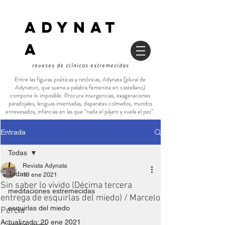
ADYNAT
a
reveses de clínicas estremecidas
Entre las figuras poéticas y retóricas, Adynata (plural de
Adynaton, que suena a palabra femenina en castellano)
compone lo imposible. Procura insurgencias, exageraciones
paradojales, lenguas inventadas, disparates colmados, mundos
enrevesados, infancias en las que “nada el pájaro y vuela el pez”.
Entrada
Todas
Revista Adynata
Todas
19 ene 2021
Sin saber lo vivido (Décima tercera
meditaciones estremecidas
entrega de esquirlas del miedo) / Marcelo
esquirlas del miedo
Percia
Actualizado:
20 ene 2021