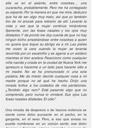
ella ve en el asiento, entre nosotras… una 
cucaracha, probablemente. Pero me ha contagiado 
su espanto. Por la manera en que me mira, deduzco 
que ha de ser algo muy malo, así que yo también 
tiro de mi anorak para retirarlo de allí. Levanto la 
vista y veo que la mujer continúa mirándome 
fijamente, con las fosas nasales y los ojos muy 
dilatados. Y de pronto me doy cuenta de que no hay 
ningún bicho arrastrándose entre nosotras; a quien 
no quiere que toque su abrigo es a mí. Las pieles 
me rozan la cara cuando la mujer se levanta 
recorrida por un escalofrío y se agarra a un asidero 
mientras el tren acelera. Reacciono como cualquier 
niña nacida y criada en la ciudad de Nueva York: me 
apresuro a hacerme a un lado para hacerle sitio a 
mi madre. No se ha pronunciado ni una sola 
palabra. Me da miedo decirle cualquier cosa a mi 
madre porque no sé qué he hecho. Dirijo una 
mirada furtiva a los costados de mis pantalones. 
¿Tendrán algo raro? Está pasando algo que no 
comprendo, pero nunca lo olvidaré. Sus ojos. Las 
fosas nasales dilatadas. El odio”
.
Una mirada de desprecio o de lasciva violencia se 
siente como dolor punzante en el pecho, en la 
garganta, en el sexo. Pero, si eso que arrasa no 
puede nombrarse en un común sentir, ese dolor 