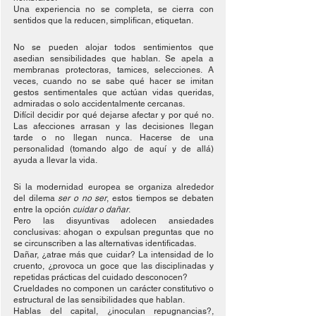
Una experiencia no se completa, se cierra con 
sentidos que la reducen, simplifican, etiquetan.
No se pueden alojar todos sentimientos que 
asedian sensibilidades que hablan. Se apela a 
membranas protectoras, tamices, selecciones. A 
veces, cuando no se sabe qué hacer se imitan 
gestos sentimentales que actúan vidas queridas, 
admiradas o solo accidentalmente cercanas.
Difícil decidir por qué dejarse afectar y por qué no. 
Las afecciones arrasan y las decisiones llegan 
tarde o no llegan nunca. Hacerse de una 
personalidad (tomando algo de aquí y de allá) 
ayuda a llevar la vida. 
Si la modernidad europea se organiza alrededor 
del dilema 
ser o no ser
, estos tiempos se debaten 
entre la opción 
cuidar o dañar
.
Pero las disyuntivas adolecen ansiedades 
conclusivas: ahogan o expulsan preguntas que no 
se circunscriben a las alternativas identificadas.
Dañar, ¿atrae más que cuidar? La intensidad de lo 
cruento, ¿provoca un goce que las disciplinadas y 
repetidas prácticas del cuidado desconocen?
Crueldades no componen un carácter constitutivo o 
estructural de las sensibilidades que hablan.
Hablas del capital, ¿inoculan repugnancias?, 