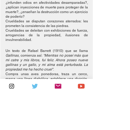
¿infunden odios en afectividades desamparadas?, 
¿aplican inyecciones de muerte para proteger de la 
muerte?, ¿enseñan la destrucción como un ejercicio 
de poderío?
Crueldades se disputan corazones aterrados: les 
prometen la consistencia de las piedras. 
Crueldades se deleitan con exhibiciones de fuerza, 
arrogancias de la propiedad, ilusiones de 
invulnerabilidad.
Un texto de Rafael Barrett (1910) que se llama 
Gallinas
, comienza así: 
“Mientras no poseí más que 
mi catre y mis libros, fui feliz. Ahora poseo nueve 
gallinas y un gallo, y mi alma está perturbada. La 
propiedad me ha hecho cruel”
.
Compra unas aves ponedoras, traza un cerco, 
marca una línea diabólica, establece una división, 
siente la amenaza, ejerce la hostilidad como 
defensa, consiente y apela a la fuerza del odio para 
conservar su posesión.
Se conoce el 
oxímoron
, esa figura poética del 
desconcierto, que inventa modos de decir como un 
silencio atronador
, una 
calma tensa
, un 
lleno de 
vacío
. 
María Lugones (2016) recupera un oxímoron que 
trastorna siglos de individualismos europeos:
 el yo 