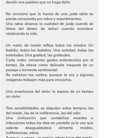
decidir una palabra que no haga daño.
No conviene que la fuerza de una 
justa rabia
 se 
pierda consumida por odios y resentimientos.
Una rabia alcanza la cualidad de 
justa
 cuando se 
libera del deseo de dañar: cuando enardece 
celebrando la vida.
Un rostro de miedo refleja todos los miedos. Un 
fastidio, todos los fastidios. Una soledad, todas las 
soledades. Una gratitud, las gratitudes.
Cada rostro concentra gestos enlentecidos por el 
tiempo. Se ofrece como delicada maqueta de un 
paisaje o tormenta sentimental.
Se extrañan los rostros, aunque la voz y algunas 
imágenes trabajen más para evocarlos.
Una enseñanza del dolor: la espera de un tiempo 
sin dolor.
Tres sensibilidades se disputan estos tiempos: las 
del miedo, las de la indiferencia, las del odio.
Una civilización que contabiliza muertes e 
infecciones todos los días en pantalla (a la vez que 
ostenta desigualdades) alimenta miedos, 
indiferencias, odios. 
Aunque, a veces, un común rabiar hace del miedo, 