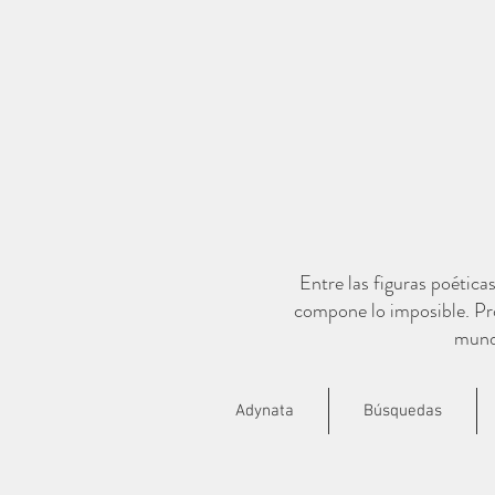
Entre las figuras poética
compone lo imposible. Pro
mundo
Adynata
Búsquedas