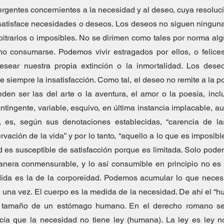
ergentes concernientes a la necesidad y al deseo, cuya resolució
tisface necesidades o deseos. Los deseos no siguen ninguna r
bitrarios o imposibles. No se dirimen como tales por norma al
no consumarse. Podemos vivir estragados por ellos, o felices
sear nuestra propia extinción o la inmortalidad. Los deseo
e siempre la insatisfacción. Como tal, el deseo no remite a la polí
en ser las del arte o la aventura, el amor o la poesía, inclu
ntingente, variable, esquivo, en última instancia implacable, au
 es, según sus denotaciones establecidas, “carencia de l
ación de la vida” y por lo tanto, “aquello a lo que es imposible 
ad es susceptible de satisfacción porque es limitada. Solo pode
anera conmensurable, y lo así consumible en principio no es 
ida es la de la corporeidad. Podemos acumular lo que necesi
na vez. El cuerpo es la medida de la necesidad. De ahí el “hur
l tamaño de un estómago humano. En el derecho romano se 
cía que la necesidad no tiene ley (humana). La ley es ley n