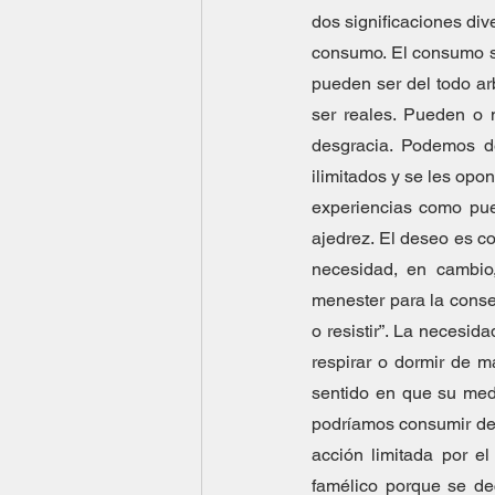
dos significaciones div
consumo. El consumo sa
pueden ser del todo ar
ser reales. Pueden o 
desgracia. Podemos de
ilimitados y se les opon
experiencias como pued
ajedrez. El deseo es co
necesidad, en cambio,
menester para la conserv
o resistir”. La necesid
respirar o dormir de m
sentido en que su med
podríamos consumir de u
acción limitada por e
famélico porque se de