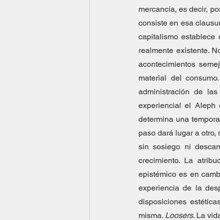
mercancía, es decir, po
consiste en esa clausur
capitalismo establece
realmente existente. 
acontecimientos semeja
material del consumo.
administración de las
experiencial el Aleph 
determina una temporal
paso dará lugar a otro,
sin sosiego ni descan
crecimiento. La atrib
epistémico es en cambi
experiencia de la desp
disposiciones estétic
misma. 
Loosers
. La vi