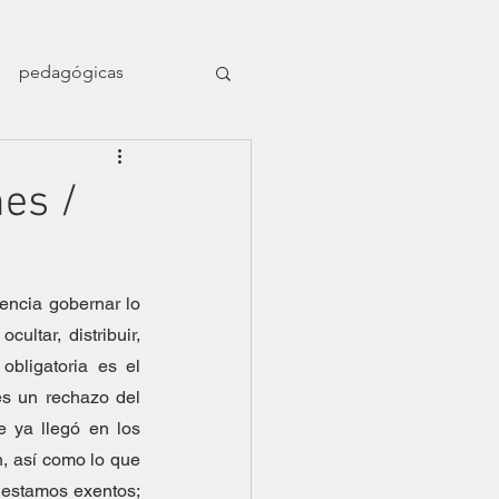
pedagógicas
en el naufragio
nes /
ligrafía nómade
encia gobernar lo 
ultar, distribuir, 
Dossier Orillas
obligatoria es el 
es un rechazo del 
 ya llegó en los 
, así como lo que 
 estamos exentos; 