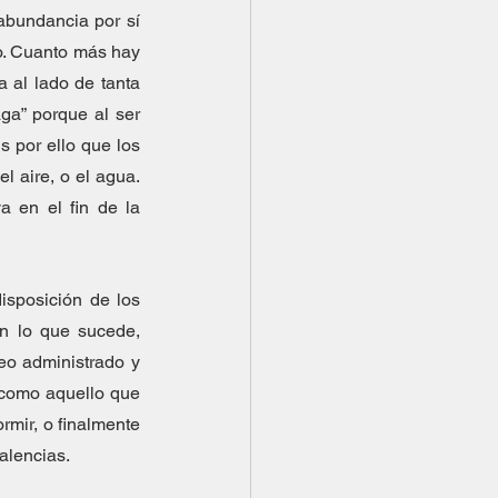
bundancia por sí 
io. Cuanto más hay 
 al lado de tanta 
abundancia. De esta trama se desprende que nada es ya gratis. Todo “alguien lo paga” porque al ser 
 por ello que los 
 aire, o el agua. 
 en el fin de la 
isposición de los 
n lo que sucede, 
eo administrado y 
como aquello que 
rmir, o finalmente 
alencias.