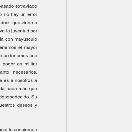
pasado extraviado 
o no hay un error 
 decir que viene a 
a la juventud por 
mada con mayúsculo 
enemos el mayor 
orque tenemos ese 
poder somos amenazados y para mantenerlo necesitamos los recursos, y nuestro poder es militar 
nto necesarios, 
e es a nosotros a 
da nada más que 
 desobedecido. Su 
estros deseos y 
acer le conciernen 