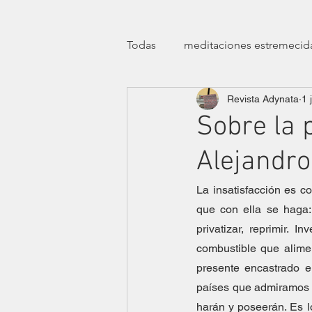
Todas
meditaciones estremecid
Revista Adynata
1 
manifiestos
efemérides
Sobre la p
Alejandr
transfeminismos
clínicas
La insatisfacción es co
que con ella se haga: a
teatro
ensayísticas
lit
privatizar, reprimir. I
combustible que alimen
eróticas lúdicas
presente encastrado e
dossier ha
países que admiramos y
harán y poseerán. Es l