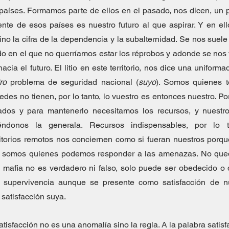
países. Formamos parte de ellos en el pasado, nos dicen, un 
ente de esos países es nuestro futuro al que aspirar. Y en ell
sino la cifra de la dependencia y la subalternidad. Se nos suele
o en el que no querríamos estar los réprobos y adonde se nos v
acia el futuro. El litio en este territorio, nos dice una unifor
ro
 problema de seguridad nacional (
suyo
). Somos quienes t
des no tienen, por lo tanto, lo vuestro es entonces nuestro. P
éndonos la generala. Recursos indispensables, por lo ta
ritorios remotos nos conciernen como si fueran nuestros porqu
 somos quienes podemos responder a las amenazas. No que
la mafia no es verdadero ni falso, solo puede ser obedecido o
 supervivencia aunque se presente como satisfacción de nu
satisfacción suya.
atisfacción no es una anomalía sino la regla. A la palabra satisf