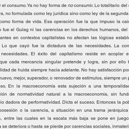
r el consumo. Ya no hay forma de 
no
 consumir. Lo totalitario del
a, no formulada como ley jurídica sino como ley de la segunda 
 como forma de vida. Esa operación fue la que impuso la caíd
No fue el Gulag ni las carencias en los derechos humanos, de
ntes en contextos capitalistas no afectan las lógicas establ
 Lo que cayó fue la dictadura de las necesidades. La cond
 necesidades. El éxito del capitalismo reside en acoplar
que cada mercancía singular pretende y logra, sin por ello t
idad de huida siempre hacia adelante. No hay satisfacción po
 nuevo, mejor, superador, o renovador de estímulos, siempre un p
so. En la macroeconomía esta sujeción a una temporalidad
ución de normatividad natural a la macroeconomía, sin fund
o dadora de performatividad. Dicta el suceso. Entonces la po
osesión o la carencia, a situación en una trama jerárquica y
as, entre las cuales en la escala más baja se pone en juego 
da se deteriora o hasta se pierde por carencias sociales, inmate