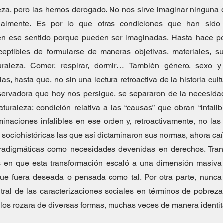
leza, pero las hemos derogado. No nos sirve imaginar ninguna 
erialmente. Es por lo que otras condiciones que han sido 
en ese sentido porque pueden ser imaginadas. Hasta hace poc
eptibles de formularse de maneras objetivas, materiales, suj
uraleza. Comer, respirar, dormir… También género, sexo y 
, hasta que, no sin una lectura retroactiva de la historia cultur
nservadora que hoy nos persigue, se separaron de la necesida
aturaleza: condición relativa a las “causas” que obran “infalib
minaciones infalibles en ese orden y, retroactivamente, no las
sociohistóricas las que así dictaminaron sus normas, ahora caí
radigmáticas como necesidades devenidas en derechos. Tra
as en que esta transformación escaló a una dimensión masiva
e fuera deseada o pensada como tal. Por otra parte, nunca lo
ral de las caracterizaciones sociales en términos de pobreza o
 los rozara de diversas formas, muchas veces de manera identit