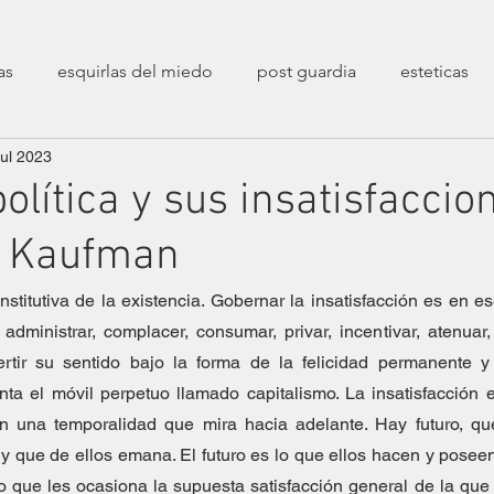
as
esquirlas del miedo
post guardia
esteticas
jul 2023
poéticas
decolonialidad
entrevistas
sesiones 
olítica y sus insatisfaccio
o Kaufman
transfeminismos
zaratustreanas
filosóficas
ca
nstitutiva de la existencia. Gobernar la insatisfacción es en es
dministrar, complacer, consumar, privar, incentivar, atenuar, oc
erarias
crueldades
fin de un mundo
Epistolarios
nvertir su sentido bajo la forma de la felicidad permanente y 
ta el móvil perpetuo llamado capitalismo. La insatisfacción 
n una temporalidad que mira hacia adelante. Hay futuro, que
stíos
Correspondencias Filopoéticas
 que de ellos emana. El futuro es lo que ellos hacen y poseen
o que les ocasiona la supuesta satisfacción general de la que