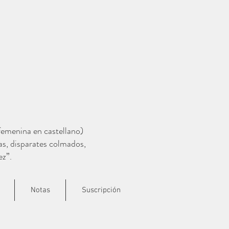
 femenina en castellano)
as, disparates colmados,
ez”.
Notas
Suscripción