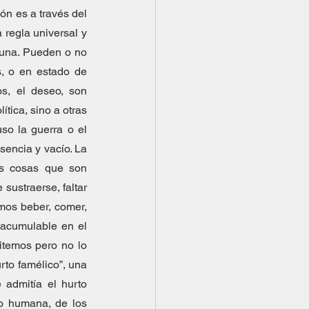
n es a través del 
egla universal y 
guna. Pueden o no 
, o en estado de 
s, el deseo, son 
tica, sino a otras 
so la guerra o el 
sencia y vacío. La 
as cosas que son 
sustraerse, faltar 
mos beber, comer, 
acumulable en el 
temos pero no lo 
to famélico”, una 
admitía el hurto 
o humana, de los 