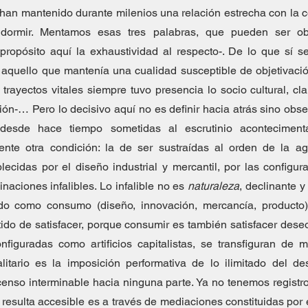
 han mantenido durante milenios una relación estrecha con la c
, dormir. Mentamos esas tres palabras, que pueden ser ob
 propósito aquí la exhaustividad al respecto-. De lo que sí se
quello que mantenía una cualidad susceptible de objetivación
 trayectos vitales siempre tuvo presencia lo socio cultural, cla
ón-… Pero lo decisivo aquí no es definir hacia atrás sino obs
desde hace tiempo sometidas al escrutinio acontecimental
ente otra condición: la de ser sustraídas al orden de la age
ecidas por el diseño industrial y mercantil, por las configur
naciones infalibles. Lo infalible no es 
naturaleza
, declinante y 
rado como consumo (diseño, innovación, mercancía, producto).
tido de satisfacer, porque consumir es también satisfacer dese
figuradas como artificios capitalistas, se transfiguran de mo
litario es la imposición performativa de lo ilimitado del de
nso interminable hacia ninguna parte. Ya no tenemos registro
resulta accesible es a través de mediaciones constituidas por el