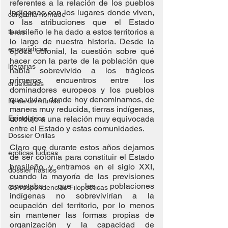
referentes a la relación de los pueblos 
indígenas con los lugares donde viven, 
caligrafía nómade
o las atribuciones que el Estado 
brasileño le ha dado a estos territorios a 
teatro
lo largo de nuestra historia. Desde la 
ensayísticas
época colonial, la cuestión sobre qué 
hacer con la parte de la población que 
literarias
había sobrevivido a los trágicos 
primeros encuentros entre los 
crueldades
dominadores europeos y los pueblos 
que vivían donde hoy denominamos, de 
fin de un mundo
manera muy reducida, tierras indígenas, 
Epistolarios
condujo a una relación muy equivocada 
entre el Estado y estas comunidades.
Dossier Orillas
Claro que durante estos años dejamos 
eróticas lúdicas
de ser colonia para constituir el Estado 
brasileño, y entramos en el siglo XXI, 
dossier hastíos
cuando la mayoría de las previsiones 
apostaba que las poblaciones 
Correspondencias Filopoéticas
indígenas no sobrevivirían a la 
ocupación del territorio, por lo menos 
sin mantener las formas propias de 
organización y la capacidad de 