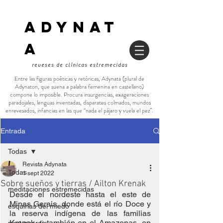
ADYNAT
a
reveses de clínicas estremecidas
Entre las figuras poéticas y retóricas, Adynata (plural de
Adynaton, que suena a palabra femenina en castellano)
compone lo imposible. Procura insurgencias, exageraciones
paradojales, lenguas inventadas, disparates colmados, mundos
enrevesados, infancias en las que “nada el pájaro y vuela el pez”.
Entrada
Todas
Revista Adynata
Todas
1 sept 2022
Sobre sueños y tierras / Ailton Krenak
meditaciones estremecidas
Desde el nordeste hasta el este de 
Minas Gerais, donde está el río Doce y 
esquirlas del miedo
la reserva indígena de las familias 
Krenak, y también en el Amazonas, en 