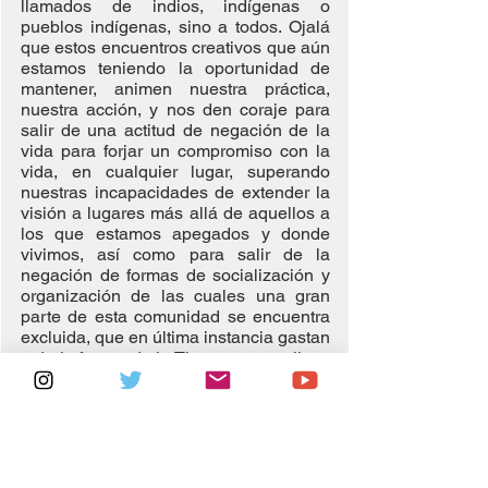
llamados de indios, indígenas o 
pueblos indígenas, sino a todos. Ojalá 
que estos encuentros creativos que aún 
estamos teniendo la oportunidad de 
mantener, animen nuestra práctica, 
nuestra acción, y nos den coraje para 
salir de una actitud de negación de la 
vida para forjar un compromiso con la 
vida, en cualquier lugar, superando 
nuestras incapacidades de extender la 
visión a lugares más allá de aquellos a 
los que estamos apegados y donde 
vivimos, así como para salir de la 
negación de formas de socialización y 
organización de las cuales una gran 
parte de esta comunidad se encuentra 
excluida, que en última instancia gastan 
toda la fuerza de la Tierra para suplir su 
demanda de mercaderías, seguridad y 
consumo.
¿Cómo reconocer un lugar de contacto 
entre esos mundos que tienen orígenes 
en común pero se despegaron al punto 