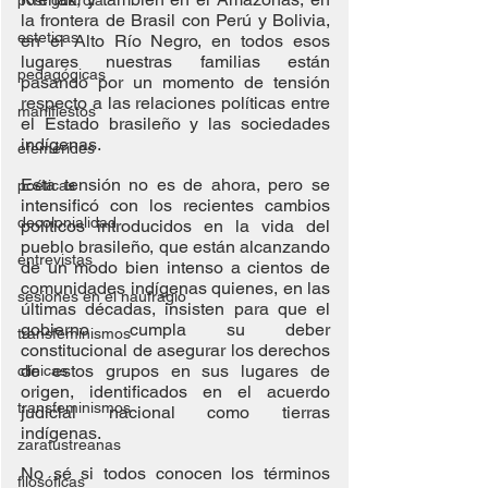
post guardia
la frontera de Brasil con Perú y Bolivia, 
esteticas
en el Alto Río Negro, en todos esos 
lugares nuestras familias están 
pedagógicas
pasando por un momento de tensión 
respecto a las relaciones políticas entre 
manifiestos
el Estado brasileño y las sociedades 
indígenas.
efemérides
Esta tensión no es de ahora, pero se 
poéticas
intensificó con los recientes cambios 
decolonialidad
políticos introducidos en la vida del 
pueblo brasileño, que están alcanzando 
entrevistas
de un modo bien intenso a cientos de 
comunidades indígenas quienes, en las 
sesiones en el naufragio
últimas décadas, insisten para que el 
gobierno cumpla su deber 
transfeminismos
constitucional de asegurar los derechos 
de estos grupos en sus lugares de 
clínicas
origen, identificados en el acuerdo 
transfeminismos
judicial nacional como tierras 
indígenas.
zaratustreanas
No sé si todos conocen los términos 
filosóficas