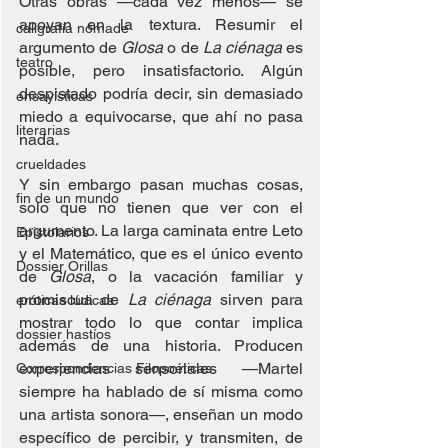
Otras obras —cada vez menos— se 
apoyan en la textura. Resumir el 
caligrafía nómade
argumento de 
Glosa
 o de 
La ciénaga
 es 
teatro
posible, pero insatisfactorio. Algún 
despistado podría decir, sin demasiado 
ensayísticas
miedo a equivocarse, que ahí no pasa 
literarias
nada.
crueldades
Y sin embargo pasan muchas cosas, 
fin de un mundo
solo que no tienen que ver con el 
argumento. La larga caminata entre Leto 
Epistolarios
y el Matemático, que es el único evento 
Dossier Orillas
de 
Glosa
, o la vacación familiar y 
promiscua de 
La ciénaga
 sirven para 
eróticas lúdicas
mostrar todo lo que contar implica 
dossier hastíos
además de una historia. Producen 
experiencias sensoriales —Martel 
Correspondencias Filopoéticas
siempre ha hablado de sí misma como 
una artista sonora—, enseñan un modo 
específico de percibir, y transmiten, de 