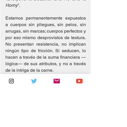
Horny
”.
Estamos permanentemente expuestos 
a cuerpos sin pliegues, sin pelos, sin 
arrugas, sin marcas; cuerpos perfectos y 
por eso mismo desprovistos de textura. 
No presentan resistencia, no implican 
ningún tipo de fricción. Si seducen, lo 
hacen a través de la suma financiera —
lógica— de sus atributos, y no a través 
de la intriga de la carne.
17. 
Algunos teóricos del erotismo —
Bataille, por ejemplo— lo diferencian de 
la pornografía mediante una fórmula 
más o menos canonizada: donde la 
pornografía muestra, el erotismo 
sugiere.