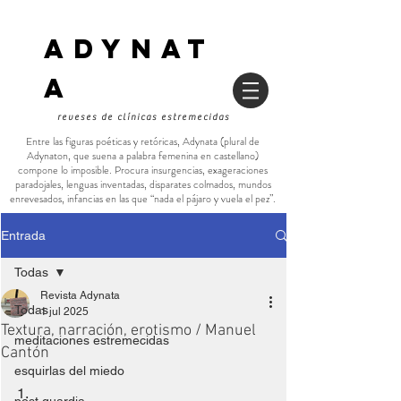
ADYNAT
a
reveses de clínicas estremecidas
Entre las figuras poéticas y retóricas, Adynata (plural de
Adynaton, que suena a palabra femenina en castellano)
compone lo imposible. Procura insurgencias, exageraciones
paradojales, lenguas inventadas, disparates colmados, mundos
enrevesados, infancias en las que “nada el pájaro y vuela el pez”.
Entrada
Todas
Revista Adynata
Todas
1 jul 2025
Textura, narración, erotismo / Manuel
meditaciones estremecidas
Cantón
esquirlas del miedo
1. 