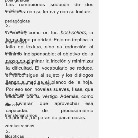
post guardia
Las narraciones seducen de dos 
esteticas
maneras: con su trama y con su textura.
pedagógicas
2. 
manifiestos
A veces, como en los 
best-sellers
, la 
trama tiene prioridad. Esto no implica la 
efemérides
falta de textura, sino su reducción al 
poéticas
mínimo indispensable; el objetivo de la 
prosa es eliminar la fricción y minimizar 
decolonialidad
la dificultad. El vocabulario se reduce, 
entrevistas
el verbo sigue al sujeto y los diálogos 
llenan a medias el blanco de la hoja. 
sesiones en el naufragio
Por eso son novelas suaves, lisas, que 
transfeminismos
seducen por su vértigo. Además, como 
si tuvieran que aprovechar esa 
clínicas
capacidad de procesamiento 
transfeminismos
disponible, no paran de pasar cosas.
zaratustreanas
3. 
filosóficas