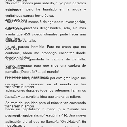
post guardia
No están ustedes para saberlo, ni yo para dárselos 
esteticas
a conocer, pero he triunfado en la ardua y 
vertiginosa carrera tecnológica.
pedagógicas
Después de 6 meses 6 de agotadora investigación, 
estudios y prácticas desgastantes, solo, sin más 
manifiestos
ayuda que 453 videos tutoriales, pude hacer una 
efemérides
captura de pantalla.
Lo sé, parece increíble. Pero no crean que me 
poéticas
conformé, ahora me propongo encontrar dónde 
decolonialidad
rayos quedó guardada la captura de pantalla. 
Luego averiguar para que sirve una captura de 
entrevistas
pantalla. ¿Después? … ¡el mundo!
sesiones en el naufragio
Bueno, de ahí que, animado por este gran logro, me 
dediqué a incursionar en el mundo de las 
transfeminismos
aplicaciones digitales (que los veteranos llamamos 
clínicas
“apps”), y así surgió la idea que ahora les refiero:
Se trata de una idea para el tránsito tan cacareado 
transfeminismos
hacia un capitalismo humano (o a “limarle las 
zaratustreanas
puntas al neoliberalismo” -según la 4T-): Una nueva 
aplicación digital que se llamaría “OnlyHaters”. En 
filosóficas