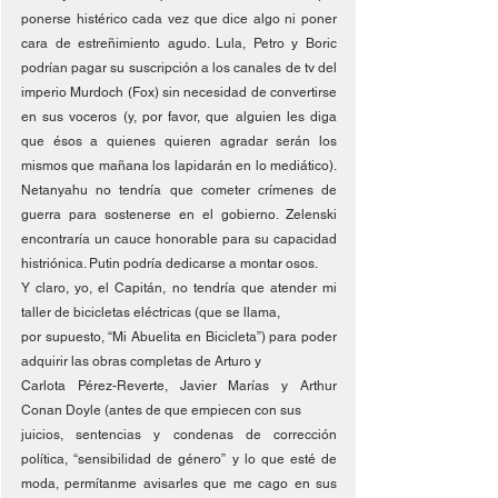
ponerse histérico cada vez que dice algo ni poner 
cara de estreñimiento agudo. Lula, Petro y Boric 
podrían pagar su suscripción a los canales de tv del 
imperio Murdoch (Fox) sin necesidad de convertirse 
en sus voceros (y, por favor, que alguien les diga 
que ésos a quienes quieren agradar serán los 
mismos que mañana los lapidarán en lo mediático). 
Netanyahu no tendría que cometer crímenes de 
guerra para sostenerse en el gobierno. Zelenski 
encontraría un cauce honorable para su capacidad 
histriónica. Putin podría dedicarse a montar osos.
Y claro, yo, el Capitán, no tendría que atender mi 
taller de bicicletas eléctricas (que se llama,
por supuesto, “Mi Abuelita en Bicicleta”) para poder 
adquirir las obras completas de Arturo y
Carlota Pérez-Reverte, Javier Marías y Arthur 
Conan Doyle (antes de que empiecen con sus
juicios, sentencias y condenas de corrección 
política, “sensibilidad de género” y lo que esté de 
moda, permítanme avisarles que me cago en sus 