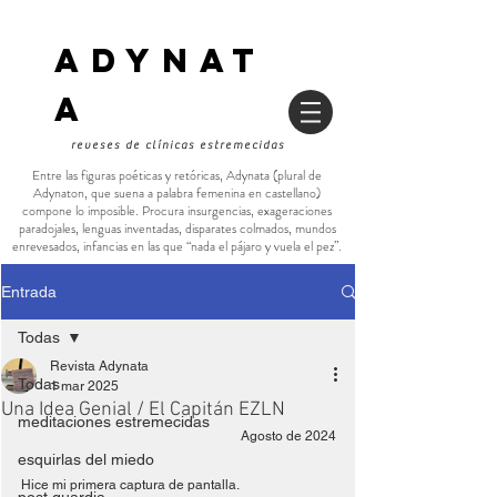
ADYNAT
a
reveses de clínicas estremecidas
Entre las figuras poéticas y retóricas, Adynata (plural de
Adynaton, que suena a palabra femenina en castellano)
compone lo imposible. Procura insurgencias, exageraciones
paradojales, lenguas inventadas, disparates colmados, mundos
enrevesados, infancias en las que “nada el pájaro y vuela el pez”.
Entrada
Todas
Revista Adynata
Todas
1 mar 2025
Una Idea Genial / El Capitán EZLN
meditaciones estremecidas
Agosto de 2024
esquirlas del miedo
Hice mi primera captura de pantalla.