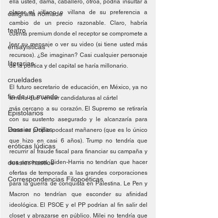
ella usted, dama, caballero, otroa, podría insultar a 
placer al villano o villana de su preferencia a 
caligrafía nómade
cambio de un precio razonable. Claro, habría 
teatro
cuenta premium donde el receptor se compromete a 
leer su mensaje o ver su video (si tiene usted más 
ensayísticas
recursos). ¿Se imaginan? Casi cualquier personaje 
literarias
de la política y del capital se haría millonario.
crueldades
El futuro secretario de educación, en México, ya no 
fin de un mundo
tendría que vender candidaturas al cártel
más cercano a su corazón. El Supremo se retiraría 
Epistolarios
con su sustento asegurado y le alcanzaría para 
Dossier Orillas
crear su propio podcast mañanero (que es lo único 
que hizo en casi 6 años). Trump no tendría que 
eróticas lúdicas
recurrir al fraude fiscal para financiar su campaña y 
dossier hastíos
sus empresas. Biden-Harris no tendrían que hacer 
ofertas de temporada a las grandes corporaciones 
Correspondencias Filopoéticas
para la guerra de conquista en Palestina. Le Pen y 
Macron no tendrían que esconder su afinidad 
ideológica. El PSOE y el PP podrían al fin salir del 
closet y abrazarse en público. Milei no tendría que 