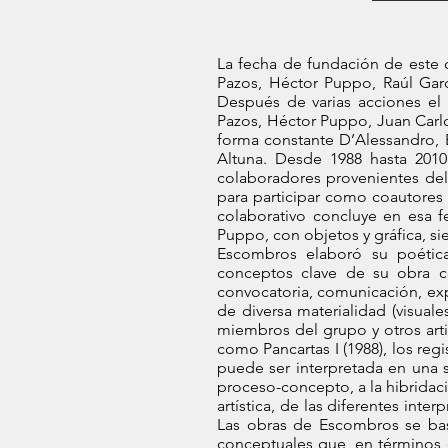
La fecha de fundación de este c
Pazos, Héctor Puppo, Raúl Garc
Después de varias acciones el
Pazos, Héctor Puppo, Juan Carlo
forma constante D’Alessandro, E
Altuna. Desde 1988 hasta 201
colaboradores provenientes del 
para participar como coautores 
colaborativo concluye en esa f
Puppo, con objetos y gráfica, sie
Escombros elaboró su poética 
conceptos clave de su obra col
convocatoria, comunicación, exp
de diversa materialidad (visuale
miembros del grupo y otros artis
como Pancartas I (1988), los reg
puede ser interpretada en una s
proceso-concepto, a la hibridación
artística, de las diferentes int
Las obras de Escombros se bas
conceptuales que, en términos d