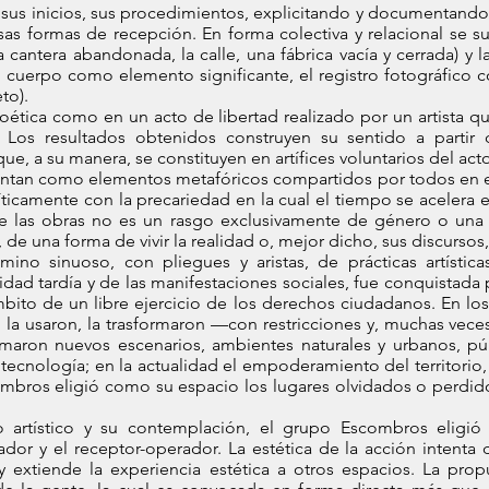
sus inicios, sus procedimientos, explicitando y documentand
sas formas de recepción. En forma colectiva y relacional se s
 cantera abandonada, la calle, una fábrica vacía y cerrada) y 
opio cuerpo como elemento significante, el registro fotográf
to).
oética como en un acto de libertad realizado por un artista 
Los resultados obtenidos construyen su sentido a partir 
ue, a su manera, se constituyen en artífices voluntarios del acto
sentan como elementos metafóricos compartidos por todos en e
ticamente con la precariedad en la cual el tiempo se acelera 
 de las obras no es un rasgo exclusivamente de género o una
 de una forma de vivir la realidad o, mejor dicho, sus discursos
no sinuoso, con pliegues y aristas, de prácticas artística
dad tardía y de las manifestaciones sociales, fue conquistada p
ito de un libre ejercicio de los derechos ciudadanos. En lo
al la usaron, la trasformaron —con restricciones y, muchas vec
maron nuevos escenarios, ambientes naturales y urbanos, púb
tecnología; en la actualidad el empoderamiento del territorio,
ombros eligió como su espacio los lugares olvidados o perdidos
o artístico y su contemplación, el grupo Escombros eligió l
dor y el receptor-operador. La estética de la acción intenta
y extiende la experiencia estética a otros espacios. La pr