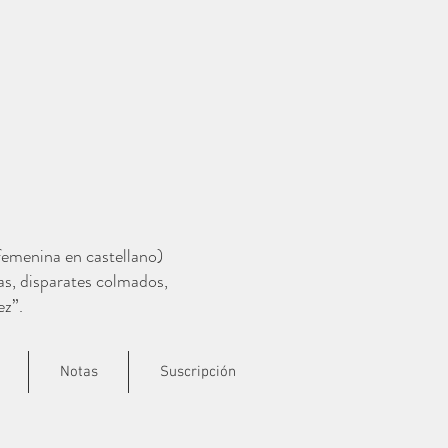
 femenina en castellano)
as, disparates colmados,
ez”.
Notas
Suscripción