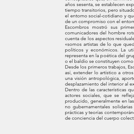
años sesenta, se establecen exp
tiempo transitorios, pero situad
el entorno social-cotidiano y q
de un compromiso con el entor
Escombros mostró sus primer
comunicadores del hombre roto y
cuenta de los aspectos residual
«somos artistas de lo que que
políticos y económicos. La u
representa en la poética del grup
o el baldío se constituyen como 
Desde los primeros trabajos, Esc
así, extender lo artístico a o
una visión antropológica, apor
desplazamiento del interior al ex
Dentro de las características q
actores sociales, que se reflej
producido, generalmente en las 
no gubernamentales solidarias
prácticas y teorías contemporán
de conciencia del cuerpo colecti