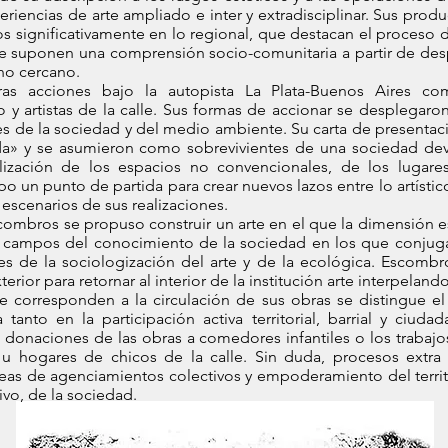
eriencias de arte ampliado e inter y extradisciplinar. Sus pro
os significativamente en lo regional, que destacan el proceso 
ue suponen una comprensión socio-comunitaria a partir de desp
no cercano.
as acciones bajo la autopista La Plata-Buenos Aires co
 artistas de la calle. Sus formas de accionar se desplegaron
es de la sociedad y del medio ambiente. Su carta de presentaci
da» y se asumieron como sobrevivientes de una sociedad dev
tilización de los espacios no convencionales, de los luga
o un punto de partida para crear nuevos lazos entre lo artístico y
escenarios de sus realizaciones.
ombros se propuso construir un arte en el que la dimensión est
tros campos del conocimiento de la sociedad en los que conj
tes de la sociologización del arte y de la ecológica. Escomb
terior para retornar al interior de la institución arte interpelan
ue corresponden a la circulación de sus obras se distingue e
a tanto en la participación activa territorial, barrial y ci
donaciones de las obras a comedores infantiles o los trabajo
 u hogares de chicos de la calle. Sin duda, procesos extra 
eas de agenciamientos colectivos y empoderamiento del territo
vo, de la sociedad.