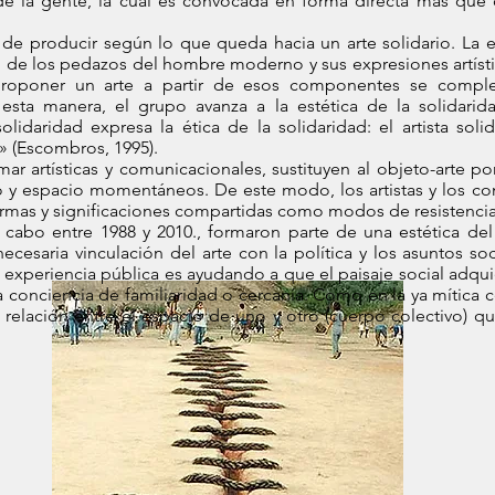
de la gente, la cual es convocada en forma directa más que 
 de producir según lo que queda hacia un arte solidario. La es
 de los pedazos del hombre moderno y sus expresiones artísti
 proponer un arte a partir de esos componentes se comp
 esta manera, el grupo avanza a la estética de la solidarid
olidaridad expresa la ética de la solidaridad: el artista soli
» (Escombros, 1995).
r artísticas y comunicacionales, sustituyen al objeto-arte p
y espacio momentáneos. De este modo, los artistas y los com
formas y significaciones compartidas como modos de resistencia
 cabo entre 1988 y 2010., formaron parte de una estética del
necesaria vinculación del arte con la política y los asuntos soc
a experiencia pública es ayudando a que el paisaje social adquie
a conciencia de familiaridad o cercanía. Como en la ya mítica 
relación entre el espacio de uno y otro (cuerpo colectivo) qu