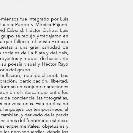
comienzos fue integrado por Luis
Claudia Puppo y Mónica Rajneri.
vid Edward, Héctor Ochoa, Luis
grupo se redujo y trabajaron en
que falleció, el artista Horacio
uestas a una gran cantidad de
sociales de La Plata y del país,
 proyectos y modos de hacer arte
 su poesía visual y Héctor Rayo
toria del grupo.
nflación, neoliberalismo). Los
ación, participación, libertad,
onforman un conjunto narraciones
aron en el intercambio entre los
s de conciencia, las fotografías,
as convocatorias. Esta poética no
os lenguajes contemporáneos, al
, también, y derivado de la praxis
rensiones del fenómeno estético.
s experimentales, objetuales y
de las neovanguardias, desde los