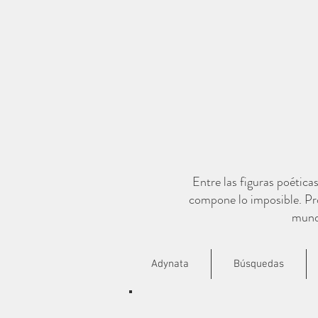
Entre las figuras poética
compone lo imposible. Pro
mundo
Adynata
Búsquedas