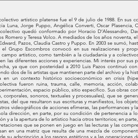
olectivo artístico platense fue el 9 de julio de 1988. En sus 
ía Luna, Jorge Puppo, Angélica Converti, Oscar Plasencia, 
 colectivo quedó conformado por Horacio D’Alessandro, Da
s Romero y Teresa Volco. A mediados de los años noventa, el 
dward, Pazos, Claudia Castro y Puppo. En 2003 se sumó, hasta 
0 el Grupo Escombros convocó en sus realizaciones y prop
campo artístico, como también a la ciudadanía y a colectivos 
en las diferentes acciones y experiencias. Mi interés por sus
echa, ya que con posteridad a 2010 Luis Pazos continuó con
ndo dos de lis artistas que mantienen parte del archivo y la his
en un contexto histórico socioeconómico en crisis (hiperi
ectiva fueron ruina, trauma, calle, memoria, acción, colabor
erimentación, espacio público, sitio específico. Sus obras c
s, corporales, sonoros, textuales y procesuales), que se gener
tas, del que resultaron sus escrituras y manifiestos, los objeto
istros videográficos de acciones efímeras, las performances y l
ola dirección, en parte, por su condición de pertenencia a l
 y a la apertura de lo artístico hacia otros territorios; en parte
erpretaciones que se ponen en juego en las lecturas y las comp
an en una matriz que resulta de una mezcla de componente
e su adscripción a los rasgos estéticos y a las operaciones 