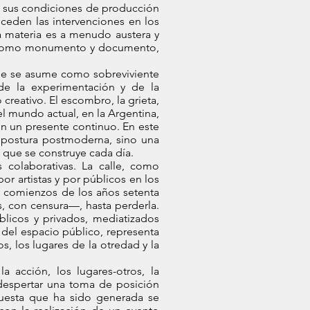
o sus condiciones de producción
uceden las intervenciones en los
la materia es a menudo austera y
ico como monumento y documento,
que se asume como sobreviviente
de la experimentación y de la
 creativo. El escombro, la grieta,
l mundo actual, en la Argentina,
en un presente continuo. En este
 postura postmoderna, sino una
, que se construye cada día.
s colaborativas. La calle, como
or artistas y por públicos en los
s comienzos de los años setenta
es, con censura—, hasta perderla.
licos y privados, mediatizados
 del espacio público, representa
, los lugares de la otredad y la
a acción, los lugares-otros, la
 despertar una toma de posición
opuesta que ha sido generada se