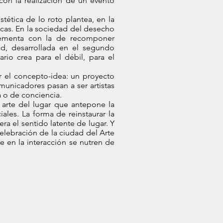
con la realización de un evento
tética de lo roto plantea, en la
cas. En la sociedad del desecho
lementa con la de recomponer
ad, desarrollada en el segundo
dario crea para el débil, para el
or el concepto-idea: un proyecto
unicadores pasan a ser artistas
 o de conciencia.
 arte del lugar que antepone la
iales. La forma de reinstaurar la
ra el sentido latente de lugar. Y
celebración de la ciudad del Arte
e en la interacción se nutren de