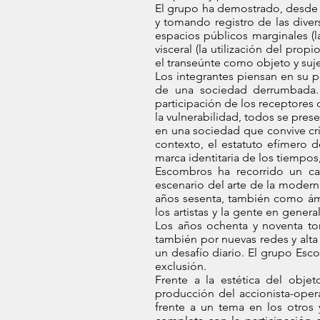
El grupo ha demostrado, desde 
y tomando registro de las diver
espacios públicos marginales (la
visceral (la utilización del pr
el transeúnte como objeto y suje
Los integrantes piensan en su p
de una sociedad derrumbada. 
participación de los receptores q
la vulnerabilidad, todos se pre
en una sociedad que convive crí
contexto, el estatuto efímero
marca identitaria de los tiempos,
Escombros ha recorrido un cami
escenario del arte de la moderni
años sesenta, también como ámb
los artistas y la gente en gener
Los años ochenta y noventa to
también por nuevas redes y alta 
un desafío diario. El grupo Esc
exclusión.
Frente a la estética del objet
producción del accionista-opera
frente a un tema en los otros 