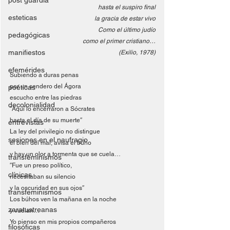
post guardia
hasta el suspiro final
esteticas
la gracia de estar vivo
Como el último judío
pedagógicas
como el primer cristiano…
manifiestos
(Exilio, 1978)
efemérides
Subiendo a duras penas
por un sendero del Ágora
poéticas
escucho entre las piedras
decolonialidad
″Aquí lo encerraron a Sócrates
hasta el día de su muerte″
entrevistas
La ley del privilegio no distingue
sesiones en el naufragio
el bien del mal, avisa el búho
y hay un olor a tormenta que se cuela…
transfeminismos
″Fue un preso político,
clínicas
necesitaban su silencio
y la oscuridad en sus ojos″
transfeminismos
Los búhos ven la mañana en la noche
zaratustreanas
y vuelan…
Yo pienso en mis propios compañeros
filosóficas