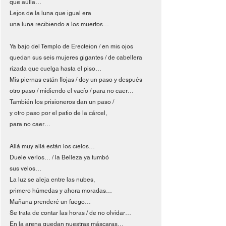
que aúlla…
Lejos de la luna que igual era
una luna recibiendo a los muertos…
Ya bajo del Templo de Erecteion / en mis ojos
quedan sus seis mujeres gigantes / de cabellera
rizada que cuelga hasta el piso…
Mis piernas están flojas / doy un paso y después
otro paso / midiendo el vacío / para no caer…
También los prisioneros dan un paso /
y otro paso por el patio de la cárcel,
para no caer…
Allá muy allá están los cielos…
Duele verlos… / la Belleza ya tumbó
sus velos…
La luz se aleja entre las nubes,
primero húmedas y ahora moradas…
Mañana prenderé un fuego…
Se trata de contar las horas / de no olvidar…
En la arena quedan nuestras máscaras…