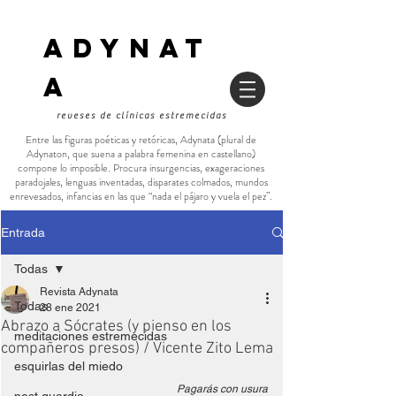
ADYNAT
a
reveses de clínicas estremecidas
Entre las figuras poéticas y retóricas, Adynata (plural de
Adynaton, que suena a palabra femenina en castellano)
compone lo imposible. Procura insurgencias, exageraciones
paradojales, lenguas inventadas, disparates colmados, mundos
enrevesados, infancias en las que “nada el pájaro y vuela el pez”.
Entrada
Todas
Revista Adynata
Todas
28 ene 2021
Abrazo a Sócrates (y pienso en los
meditaciones estremecidas
compañeros presos) / Vicente Zito Lema
esquirlas del miedo
Pagarás con usura