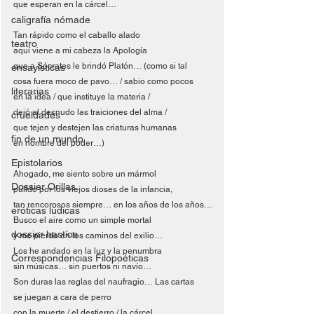
que esperan en la cárcel…
caligrafía nómade
Tan rápido como el caballo alado
teatro
aquí viene a mi cabeza la Apología
que a Sócrates le brindó Platón… (como si tal
ensayísticas
cosa fuera moco de pavo… / sabio como pocos
literarias
en la idea / que instituye la materia /
dejó al desnudo las traiciones del alma /
crueldades
que tejen y destejen las criaturas humanas
fin de un mundo
en nombre del poder…)
Epistolarios
Ahogado, me siento sobre un mármol
Dossier Orillas
pulido por los viejos dioses de la infancia,
tan rencorosos siempre… en los años de los años…
eróticas lúdicas
Busco el aire como un simple mortal
dossier hastíos
y me pierdo en los caminos del exilio…
Los he andado en la luz y la penumbra
Correspondencias Filopoéticas
sin músicas… sin puertos ni navío…
Son duras las reglas del naufragio… Las cartas
se juegan a cara de perro
con la muerte / el destierro / la cárcel…