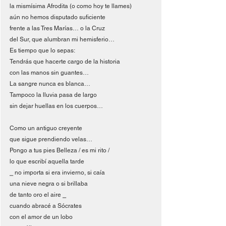
la mismísima Afrodita (o como hoy te llames)
aún no hemos disputado suficiente
frente a las Tres Marías… o la Cruz
del Sur, que alumbran mi hemisferio…
Es tiempo que lo sepas:
Tendrás que hacerte cargo de la historia
con las manos sin guantes…
La sangre nunca es blanca…
Tampoco la lluvia pasa de largo
sin dejar huellas en los cuerpos…
Como un antiguo creyente
que sigue prendiendo velas…
Pongo a tus pies Belleza / es mi rito /
lo que escribí aquella tarde
⎯ no importa si era invierno, si caía
una nieve negra o si brillaba
de tanto oro el aire ⎯
cuando abracé a Sócrates
con el amor de un lobo