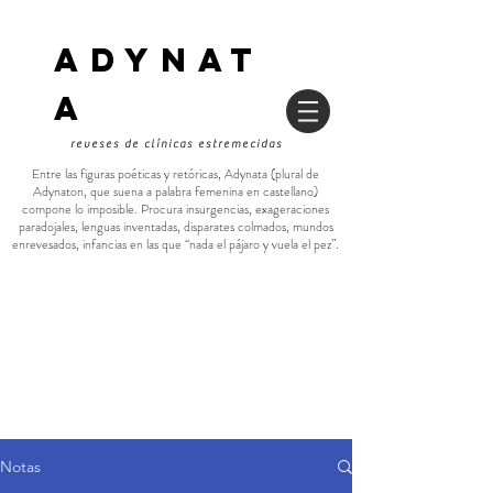
ADYNAT
a
reveses de clínicas estremecidas
Entre las figuras poéticas y retóricas, Adynata (plural de
Adynaton, que suena a palabra femenina en castellano)
compone lo imposible. Procura insurgencias, exageraciones
paradojales, lenguas inventadas, disparates colmados, mundos
enrevesados, infancias en las que “nada el pájaro y vuela el pez”.
Notas