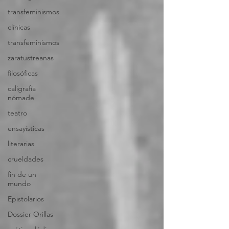
transfeminismos
clínicas
transfeminismos
zaratustreanas
filosóficas
caligrafía
nómade
teatro
ensayísticas
literarias
crueldades
fin de un
mundo
Epistolarios
Dossier Orillas