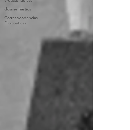
eróticas lúdicas
dossier hastíos
Correspondencias
Filopoéticas