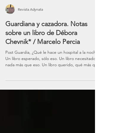
Revista Adynata
Guardiana y cazadora. Notas
sobre un libro de Débora
Chevnik* / Marcelo Percia
Post Guardia, ¿Qué le hace un hospital a la noche?
Un libro esperado, sólo eso. Un libro necesitado,
nada más que eso. Un libro querido, qué más que
eso. La clínica se siente reconfortada con los
relatos de Débora. 1. Dedicatorias componen
formas de cobijo. Este libro tiene más de una. Se
lee: “A la hospitalidad que todos los hospitales
atesoran / con uñas, con dientes y con todo el
amor del mundo / para cuidar lo que nos cuida” .
Hubo en nuestro siglo diecinueve un poeta q