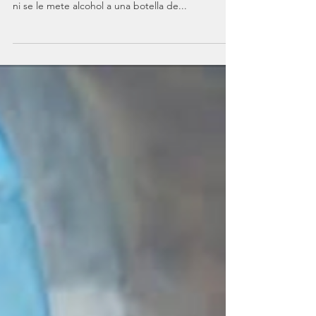
Chevnik
I. No se comen panchos con lluvia de papas a las
dos de la madrugada ni se toman 4 litros de coca
ni se le mete alcohol a una botella de...