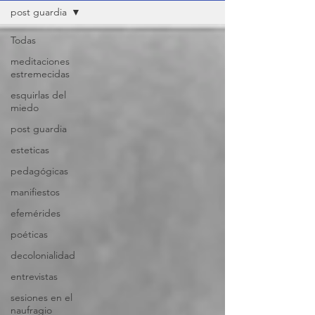
post guardia
Todas
meditaciones
estremecidas
esquirlas del
miedo
post guardia
esteticas
pedagógicas
manifiestos
efemérides
poéticas
decolonialidad
entrevistas
sesiones en el
naufragio