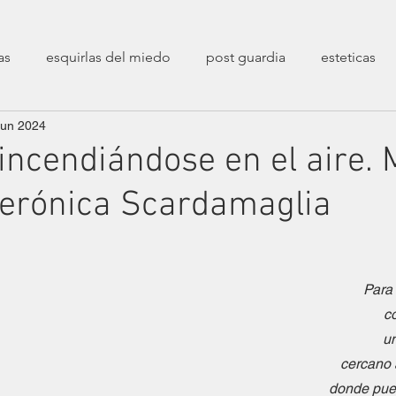
as
esquirlas del miedo
post guardia
esteticas
jun 2024
poéticas
decolonialidad
entrevistas
sesiones 
 incendiándose en el aire.
Verónica Scardamaglia
transfeminismos
zaratustreanas
filosóficas
ca
erarias
crueldades
fin de un mundo
Epistolarios
Para
c
un
stíos
Correspondencias Filopoéticas
cercano 
donde pued