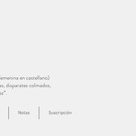
 femenina en castellano)
as, disparates colmados,
ez”.
Notas
Suscripción