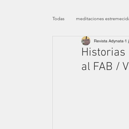
Todas
meditaciones estremecid
Revista Adynata
1 
manifiestos
efemérides
Historias
al FAB / 
transfeminismos
clínicas
teatro
ensayísticas
lit
eróticas lúdicas
dossier ha