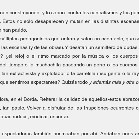
enen construyendo -y lo saben- contra los centralismos y los pe
 Éstos no sólo desaparecen y mutan en las distintas escenas,
e han parido.
ltiples protagonistas que entran y salen en cada acto, que se
 las escenas (y de las obras). Y desatan un semillero de dudas:
s? ¿el reloj o el ritmo marcado por la música o los cuerpos
 del tiempo o la muchachita paseando un perro o los cuerpos 
 tan extractivista y explotador o la carretilla insurgente o la ray
 que sentimos expectantes? Quizás todo 
y además más y otra c
ra, en el Borda. Reiterar la calidez de aquellos-estos abrazos e
, tan patrio. Volver a disfrutar de las irrupciones ocurrentes q
apar, reducir, medicar, encerrar.
s espectadores también husmeaban por ahí. Andaban unos an