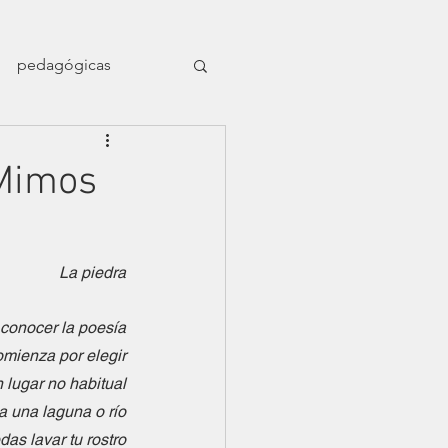
pedagógicas
en el naufragio
 Mimos
ligrafía nómade
La piedra
Dossier Orillas
 conocer la poesía
omienza por elegir
 lugar no habitual
a una laguna o río
as lavar tu rostro