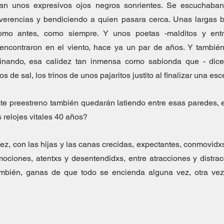
n unos expresivos ojos negros sonrientes. Se escuchaban
verencias y bendiciendo a quien pasara cerca. Unas largas b
mo antes, como siempre. Y unos poetas -malditos y entr
eencontraron en el viento, hace ya un par de años. Y también
nando, esa calidez tan inmensa como sabionda que - dicen
 de sal, los trinos de unos pajaritos justito al finalizar una esc
te preestreno también quedarán latiendo entre esas paredes, e
relojes vitales 40 años?
vez, con las hijas y las canas crecidas, expectantes, conmovidxs
mociones, atentxs y desentendidxs, entre atracciones y distra
mbién, ganas de que todo se encienda alguna vez, otra vez e