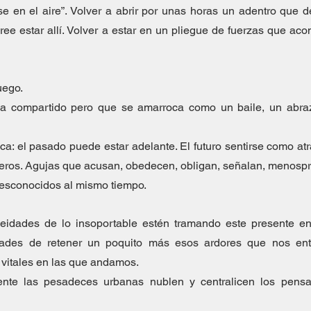
e en el aire”. Volver a abrir por unas horas un adentro que de
ree estar allí. Volver a estar en un pliegue de fuerzas que ac
uego.
 compartido pero que se amarroca como un baile, un abraz
a: el pasado puede estar adelante. El futuro sentirse como atrás
jeros. Agujas que acusan, obedecen, obligan, señalan, menospr
esconocidos al mismo tiempo.
neidades de lo insoportable estén tramando este presente en
dades de retener un poquito más esos ardores que nos ent
 vitales en las que andamos.
nte las pesadeces urbanas nublen y centralicen los pensa