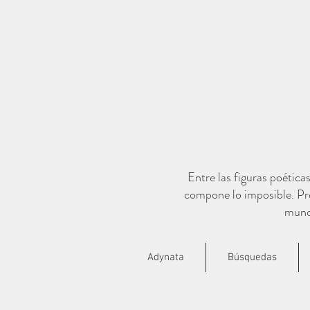
Entre las figuras poética
compone lo imposible. Pro
mundo
Adynata
Búsquedas