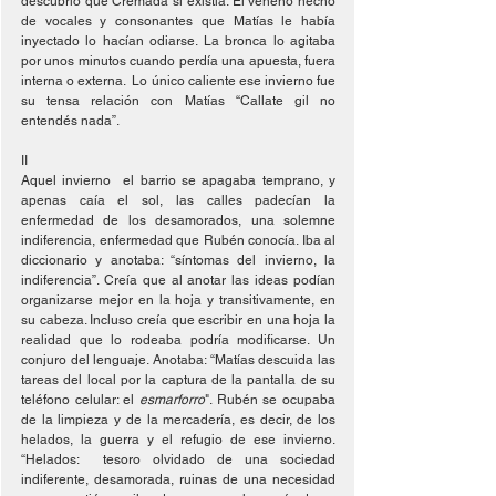
descubrió que Cremada si existía. El veneno hecho 
de vocales y consonantes que Matías le había 
inyectado lo hacían odiarse. La bronca lo agitaba 
por unos minutos cuando perdía una apuesta, fuera 
interna o externa.  Lo único caliente ese invierno fue 
su tensa relación con Matías “Callate gil no 
entendés nada”.
II
Aquel invierno  el barrio se apagaba temprano, y 
apenas caía el sol, las calles padecían la 
enfermedad de los desamorados, una solemne 
indiferencia, enfermedad que Rubén conocía. Iba al 
diccionario y anotaba: “síntomas del invierno, la 
indiferencia”. Creía que al anotar las ideas podían 
organizarse mejor en la hoja y transitivamente, en 
su cabeza. Incluso creía que escribir en una hoja la 
realidad que lo rodeaba podría modificarse. Un 
conjuro del lenguaje. Anotaba: “Matías descuida las 
tareas del local por la captura de la pantalla de su 
teléfono celular: el 
esmarforro
". Rubén se ocupaba 
de la limpieza y de la mercadería, es decir, de los 
helados, la guerra y el refugio de ese invierno. 
“Helados:  tesoro olvidado de una sociedad 
indiferente, desamorada, ruinas de una necesidad 