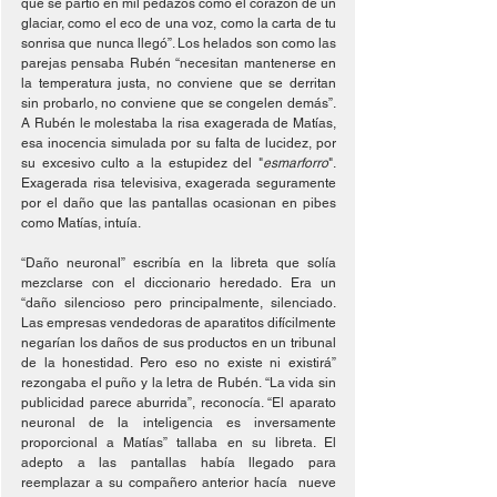
que se partió en mil pedazos como el corazón de un 
glaciar, como el eco de una voz, como la carta de tu 
sonrisa que nunca llegó”. Los helados son como las 
parejas pensaba Rubén “necesitan mantenerse en 
la temperatura justa, no conviene que se derritan 
sin probarlo, no conviene que se congelen demás”. 
A Rubén le molestaba la risa exagerada de Matías, 
esa inocencia simulada por su falta de lucidez, por 
su excesivo culto a la estupidez del "
esmarforro
". 
Exagerada risa televisiva, exagerada seguramente 
por el daño que las pantallas ocasionan en pibes 
como Matías, intuía. 
“Daño neuronal” escribía en la libreta que solía 
mezclarse con el diccionario heredado. Era un 
“daño silencioso pero principalmente, silenciado. 
Las empresas vendedoras de aparatitos difícilmente 
negarían los daños de sus productos en un tribunal 
de la honestidad. Pero eso no existe ni existirá” 
rezongaba el puño y la letra de Rubén. “La vida sin 
publicidad parece aburrida”, reconocía. “El aparato 
neuronal de la inteligencia es inversamente 
proporcional a Matías” tallaba en su libreta. El 
adepto a las pantallas había llegado para 
reemplazar a su compañero anterior hacía  nueve 