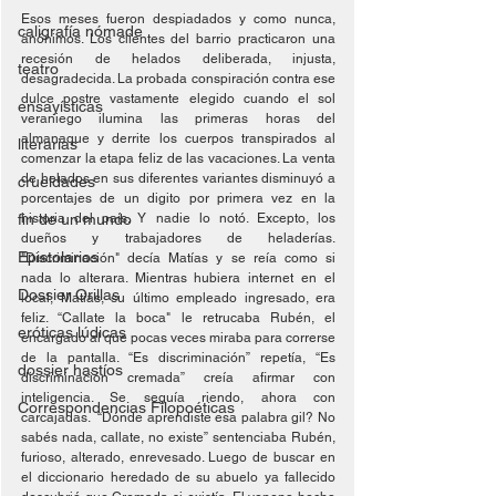
Esos meses fueron despiadados y como nunca, 
caligrafía nómade
anónimos. Los clientes del barrio practicaron una 
recesión de helados deliberada, injusta, 
teatro
desagradecida. La probada conspiración contra ese 
dulce postre vastamente elegido cuando el sol 
ensayísticas
veraniego ilumina las primeras horas del 
almanaque y derrite los cuerpos transpirados al 
literarias
comenzar la etapa feliz de las vacaciones. La venta 
de helados en sus diferentes variantes disminuyó a 
crueldades
porcentajes de un digito por primera vez en la 
fin de un mundo
historia del país. Y nadie lo notó. Excepto, los 
dueños y trabajadores de heladerías. 
Epistolarios
"Discriminación" decía Matías y se reía como si 
nada lo alterara. Mientras hubiera internet en el 
Dossier Orillas
local, Matías, su último empleado ingresado, era 
feliz. “Callate la boca" le retrucaba Rubén, el 
eróticas lúdicas
encargado al que pocas veces miraba para correrse 
de la pantalla. “Es discriminación” repetía, “Es 
dossier hastíos
discriminación cremada” creía afirmar con 
inteligencia. Se seguía riendo, ahora con 
Correspondencias Filopoéticas
carcajadas.  “Dónde aprendiste esa palabra gil? No 
sabés nada, callate, no existe” sentenciaba Rubén, 
furioso, alterado, enrevesado. Luego de buscar en 
el diccionario heredado de su abuelo ya fallecido 