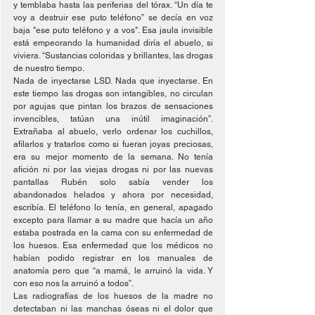
y temblaba hasta las periferias del tórax. “Un día te 
voy a destruir ese puto teléfono” se decía en voz 
baja "ese puto teléfono y a vos". Esa jaula invisible 
está empeorando la humanidad diría el abuelo, si 
viviera. “Sustancias coloridas y brillantes, las drogas 
de nuestro tiempo. 
Nada de inyectarse LSD. Nada que inyectarse. En 
este tiempo las drogas son intangibles, no circulan 
por agujas que pintan los brazos de sensaciones 
invencibles, tatúan una inútil imaginación”. 
Extrañaba al abuelo, verlo ordenar los cuchillos, 
afilarlos y tratarlos como si fueran joyas preciosas, 
era su mejor momento de la semana. No tenía 
afición ni por las viejas drogas ni por las nuevas 
pantallas Rubén solo sabía vender los 
abandonados helados y ahora por necesidad, 
escribía. El teléfono lo tenía, en general, apagado 
excepto para llamar a su madre que hacía un año 
estaba postrada en la cama con su enfermedad de 
los huesos. Esa enfermedad que los médicos no 
habían podido registrar en los manuales de 
anatomía pero que “a mamá, le arruinó la vida. Y 
con eso nos la arruinó a todos”.  
Las radiografías de los huesos de la madre no 
detectaban ni las manchas óseas ni el dolor que 