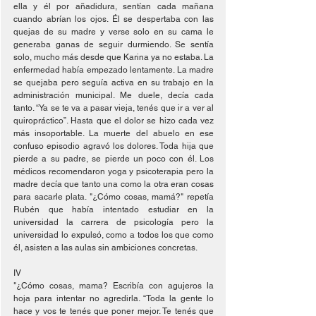
ella y él por añadidura, sentían cada mañana 
cuando abrían los ojos. Él se despertaba con las 
quejas de su madre y verse solo en su cama le 
generaba ganas de seguir durmiendo. Se sentía 
solo, mucho más desde que Karina ya no estaba. La 
enfermedad había empezado lentamente. La madre 
se quejaba pero seguía activa en su trabajo en la 
administración municipal. Me duele, decía cada 
tanto. “Ya se te va a pasar vieja, tenés que ir a ver al 
quiropráctico”. Hasta que el dolor se hizo cada vez 
más insoportable. La muerte del abuelo en ese 
confuso episodio agravó los dolores. Toda hija que 
pierde a su padre, se pierde un poco con él. Los 
médicos recomendaron yoga y psicoterapia pero la 
madre decía que tanto una como la otra eran cosas 
para sacarle plata. "¿Cómo cosas, mamá?" repetía 
Rubén que había intentado estudiar en la 
universidad la carrera de psicología pero la 
universidad lo expulsó, como a todos los que como 
él, asisten a las aulas sin ambiciones concretas.
IV
"¿Cómo cosas, mama? Escribía con agujeros la 
hoja para intentar no agredirla. “Toda la gente lo 
hace y vos te tenés que poner mejor. Te tenés que 