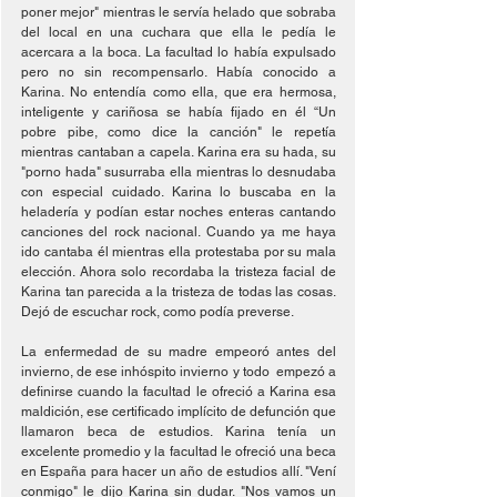
poner mejor" mientras le servía helado que sobraba 
del local en una cuchara que ella le pedía le 
acercara a la boca. La facultad lo había expulsado 
pero no sin recompensarlo. Había conocido a 
Karina. No entendía como ella, que era hermosa, 
inteligente y cariñosa se había fijado en él “Un 
pobre pibe, como dice la canción" le repetía 
mientras cantaban a capela. Karina era su hada, su 
"porno hada" susurraba ella mientras lo desnudaba 
con especial cuidado. Karina lo buscaba en la 
heladería y podían estar noches enteras cantando 
canciones del rock nacional. Cuando ya me haya 
ido cantaba él mientras ella protestaba por su mala 
elección. Ahora solo recordaba la tristeza facial de 
Karina tan parecida a la tristeza de todas las cosas. 
Dejó de escuchar rock, como podía preverse. 
La enfermedad de su madre empeoró antes del 
invierno, de ese inhóspito invierno y todo  empezó a 
definirse cuando la facultad le ofreció a Karina esa 
maldición, ese certificado implícito de defunción que 
llamaron beca de estudios. Karina tenía un 
excelente promedio y la facultad le ofreció una beca 
en España para hacer un año de estudios allí. "Vení 
conmigo" le dijo Karina sin dudar. "Nos vamos un 