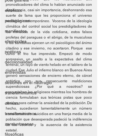
post guardia
pronosticadores del clima lo habían anunciado con 
esteticas
displicencia, casi sin importancia, deshonrando esa 
suerte de fama que les proporciona el universo 
pedagógicas
mediático contemporáneo.  Voceros de la ideología 
climática del control social los prestidigitadores de 
manifiestos
las minucias de la vida cotidiana, estos falsos 
profetas del paraguas o el abrigo, de la musculosa 
efemérides
o las sandalias ejercen un rol psicológico del ánimo 
citadino y ese invierno, no acertaron. Porque  ese 
poéticas
Junio el frio fue imprevisto. Empezó de modo 
sorpresivo, un asalto a la expectativa del clima 
decolonialidad
terrenal, un rayo de viento helado en el tablero de la 
ciudad. Ese Julio el infierno blanco en Buenos Aires 
entrevistas
generó sensaciones de encierro eterno, de cárcel 
antártica con sus consecuente maldiciones 
sesiones en el naufragio
supersticiosas ¿Por qué a nosotros? se 
preguntaban los religiosos mientras los hombres de 
transfeminismos
ciencia formulaban sus teóricas pistas que poco 
clínicas
servían para calmar la ansiedad de la población. De 
hecho, sucedieron lamentablemente un número 
transfeminismos
considerado de  suicidios en una franja media de la 
población que desesperada padeció la indiferencia 
zaratustreanas
de los vecinos y  la ausencia de la asistencia 
estatal. 
filosóficas