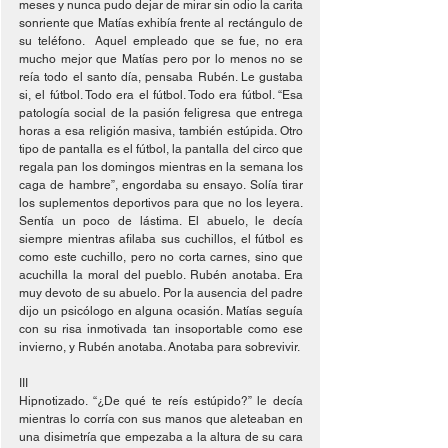
meses y nunca pudo dejar de mirar sin odio la carita 
sonriente que Matías exhibía frente al rectángulo de 
su teléfono.  Aquel empleado que se fue, no era 
mucho mejor que Matías pero por lo menos no se 
reía todo el santo día, pensaba Rubén. Le gustaba 
si, el fútbol. Todo era el fútbol. Todo era fútbol. “Esa 
patología social de la pasión feligresa que entrega 
horas a esa religión masiva, también estúpida. Otro 
tipo de pantalla es el fútbol, la pantalla del circo que 
regala pan los domingos mientras en la semana los 
caga de hambre”, engordaba su ensayo. Solía tirar 
los suplementos deportivos para que no los leyera. 
Sentía un poco de lástima. El abuelo, le decía 
siempre mientras afilaba sus cuchillos, el fútbol es 
como este cuchillo, pero no corta carnes, sino que 
acuchilla la moral del pueblo. Rubén anotaba. Era 
muy devoto de su abuelo. Por la ausencia del padre 
dijo un psicólogo en alguna ocasión. Matías seguía 
con su risa inmotivada tan insoportable como ese 
invierno, y Rubén anotaba. Anotaba para sobrevivir.   
III
Hipnotizado. “¿De qué te reís estúpido?” le decía 
mientras lo corría con sus manos que aleteaban en 
una disimetría que empezaba a la altura de su cara 