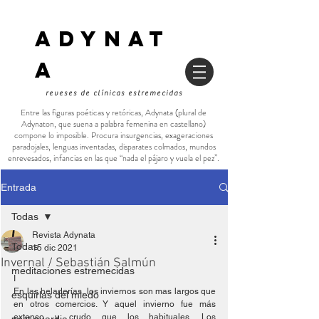
ADYNAT
a
reveses de clínicas estremecidas
Entre las figuras poéticas y retóricas, Adynata (plural de
Adynaton, que suena a palabra femenina en castellano)
compone lo imposible. Procura insurgencias, exageraciones
paradojales, lenguas inventadas, disparates colmados, mundos
enrevesados, infancias en las que “nada el pájaro y vuela el pez”.
Entrada
Todas
Revista Adynata
Todas
15 dic 2021
Invernal / Sebastián Salmún
meditaciones estremecidas
I
En las heladerías, los inviernos son mas largos que 
esquirlas del miedo
en otros comercios. Y aquel invierno fue más 
extenso y crudo que los habituales. Los 