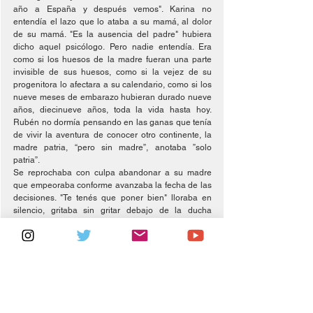
año a España y después vemos". Karina no 
entendía el lazo que lo ataba a su mamá, al dolor 
de su mamá. "Es la ausencia del padre" hubiera 
dicho aquel psicólogo. Pero nadie entendía. Era 
como si los huesos de la madre fueran una parte 
invisible de sus huesos, como si la vejez de su 
progenitora lo afectara a su calendario, como si los 
nueve meses de embarazo hubieran durado nueve 
años, diecinueve años, toda la vida hasta hoy.  
Rubén no dormía pensando en las ganas que tenía 
de vivir la aventura de conocer otro continente, la 
madre patria, “pero sin madre”, anotaba ”solo 
patria”. 
Se reprochaba con culpa abandonar a su madre 
que empeoraba conforme avanzaba la fecha de las 
decisiones. "Te tenés que poner bien" lloraba en 
silencio, gritaba sin gritar debajo de la ducha 
mientras la madre dormía. La ducha de agua fría 
calmaba sus palpitaciones. "Vos no entendés, Kari" 
le reprochaba él en las últimas tardes de lunes que 
pasaron juntos. "No entiendo, si entiendo. Sos muy 
pelotudo". Ella se fue en junio de ese año, antes del 
invierno. La soñaba por las noches que parecían 
empeorar la grisácea densidad del frio. Transpirado 
iba al diccionario heredado a buscar palabras que 