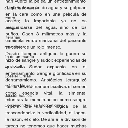
han vuelto la pelea un entretenimiento. 
2 milímetros más de agua y se golpean 
caligrafía nómade
en la cara como en una película de 
teatro
acción; lo importante ya no es 
resguardarse del agua, sino de los 
ensayísticas
puños. Caen 3 milímetros más y la 
literarias
camiseta verde manzana del paseante 
se cubre de un rojo intenso.
crueldades
Desde tiempos antiguos la guerra se 
fin de un mundo
hizo de sangre y sudor: experiencias de 
Epistolarios
lo viril. Sudor expuesto en el 
entrenamiento. Sangre glorificada en su 
Dossier Orillas
derramamiento. Aristóteles jerarquizó 
eróticas lúdicas
los fluidos de manera taxativa: el semen 
como esencia vital, la simiente; 
dossier hastíos
mientras la menstruación como sangre 
Correspondencias Filopoéticas
impura. De ahí la lógica de la 
trascendencia: la verticalidad, el logos, 
la razón, el cielo. De ahí a la división de 
tareas no tenemos que hacer muchas 