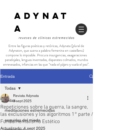
ADYNAT
a
reveses de clínicas estremecidas
Entre las figuras poéticas y retóricas, Adynata (plural de
Adynaton, que suena a palabra femenina en castellano)
compone lo imposible. Procura insurgencias, exageraciones
paradojales, lenguas inventadas, disparates colmados, mundos
enrevesados, infancias en las que “nada el pájaro y vuela el pez”.
Entrada
Todas
Revista Adynata
Todas
3 sept 2025
Repeticiones sobre la guerra, la sangre,
meditaciones estremecidas
las exclusiones y los algoritmos 1° parte /
esquirlas del miedo
Fundamentalismo Estético
Actualizado:
4 sept 2025