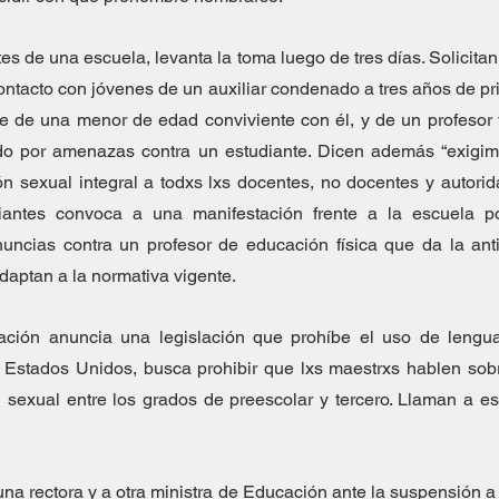
s de una escuela, levanta la toma luego de tres días. Solicitan 
ontacto con jóvenes de un auxiliar condenado a tres años de pr
 de una menor de edad conviviente con él, y de un profesor y
o por amenazas contra un estudiante. Dicen además “exigim
n sexual integral a todxs lxs docentes, no docentes y autorida
iantes convoca a una manifestación frente a la escuela po
nuncias contra un profesor de educación física que da la ant
daptan a la normativa vigente.
ción anuncia una legislación que prohíbe el uso de lenguaje
a, Estados Unidos, busca prohibir que lxs maestrxs hablen sobr
n sexual entre los grados de preescolar y tercero. Llaman a es
una rectora y a otra ministra de Educación ante la suspensión a 