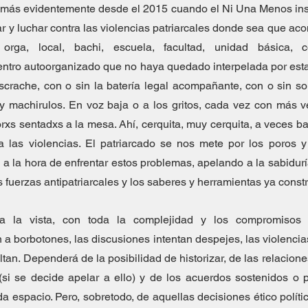
ás evidentemente desde el 2015 cuando el Ni Una Menos instal
r y luchar contra las violencias patriarcales donde sea que acon
, orga, local, bachi, escuela, facultad, unidad básica, 
ntro autoorganizado que no haya quedado interpelada por esta
escrache, con o sin la batería legal acompañante, con o sin sor
y machirulos. En voz baja o a los gritos, cada vez con más v
xs sentadxs a la mesa. Ahí, cerquita, muy cerquita, a veces ba
 las violencias. El patriarcado se nos mete por los poros y 
a la hora de enfrentar estos problemas, apelando a la sabiduría
s fuerzas antipatriarcales y los saberes y herramientas ya const
 la vista, con toda la complejidad y los compromisos q
a borbotones, las discusiones intentan despejes, las violencia
an. Dependerá de la posibilidad de historizar, de las relaciones a
 (si se decide apelar a ello) y de los acuerdos sostenidos o p
 espacio. Pero, sobretodo, de aquellas decisiones ético política