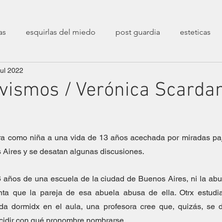
as
esquirlas del miedo
post guardia
esteticas
jul 2022
poéticas
decolonialidad
entrevistas
sesiones 
ivismos / Verónica Scarda
transfeminismos
zaratustreanas
filosóficas
ca
a como niña a una vida de 13 años acechada por miradas paje
erarias
crueldades
fin de un mundo
Epistolarios
 Aires y se desatan algunas discusiones.  
 años de una escuela de la ciudad de Buenos Aires, ni la abue
stíos
Correspondencias Filopoéticas
ta que la pareja de esa abuela abusa de ella. Otrx estudia
 dormidx en el aula, una profesora cree que, quizás, se 
ecidir con qué pronombre nombrarse.