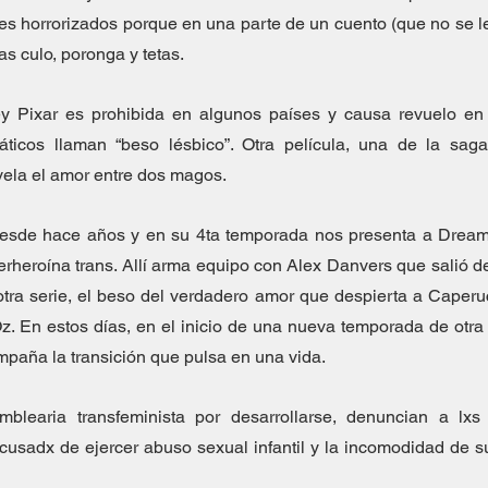
s horrorizados porque en una parte de un cuento (que no se le
as culo, poronga y tetas.
y Pixar es prohibida en algunos países y causa revuelo en o
áticos llaman “beso lésbico”. Otra película, una de la saga 
vela el amor entre dos magos.
esde hace años y en su 4ta temporada nos presenta a Dreamer
perheroína trans. Allí arma equipo con Alex Danvers que salió de
tra serie, el beso del verdadero amor que despierta a Caperuc
 En estos días, en el inicio de una nueva temporada de otra se
paña la transición que pulsa en una vida.  
blearia transfeminista por desarrollarse, denuncian a lxs 
cusadx de ejercer abuso sexual infantil y la incomodidad de s