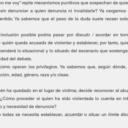
, yo me voy” repite mecanismos punitivos que sospechan de quie
sin denunciar a quien denuncia ni invalidarle? Ya cargamos
entido. Ya sabemos que el peso de la duda suele recaer sobre
 inclusión posible podría pasar por discutir / acordar en to
 quién queda acusadx de violentar y establecer, por tanto, qu
enderá lo situacional y lo situado del escenario que sostenga 
idad del debate.  
mo operan los privilegios. Ya sabemos que, según dónde, n
ión, edad, género, raza y/o clase.  
én ha quedado en el lugar de víctima, decide reconocer al abus
 ¿Cómo proceder si quien ha sido violentada lo cuenta en int
o y necesidad de denuncia?
todas se necesita establecer, 
acuerdar
 o situar un límite éti