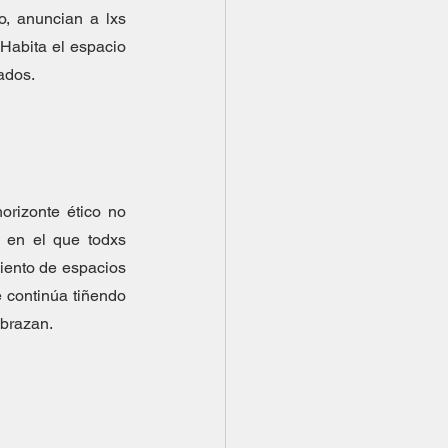
o, anuncian a lxs 
Habita el espacio 
ados.  
izonte ético no 
 en el que todxs 
iento de espacios 
 continúa tiñendo 
abrazan.