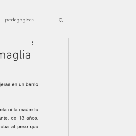
pedagógicas
en el naufragio
maglia
ligrafía nómade
ras en un barrio 
Dossier Orillas
la ni la madre le 
nte, de 13 años, 
deba al peso que 