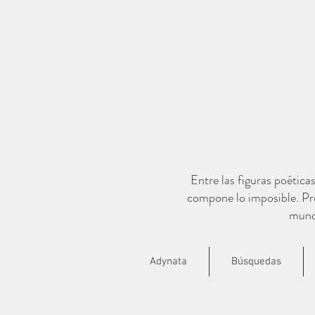
Entre las figuras poética
compone lo imposible. Pro
mundo
Adynata
Búsquedas