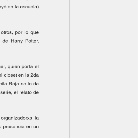
yó en la escuela) 
tros, por lo que 
de Harry Potter, 
, quien porta el 
l closet en la 2da 
ita Roja se lo da 
rie, el relato de 
organizadorxs la 
u presencia en un 