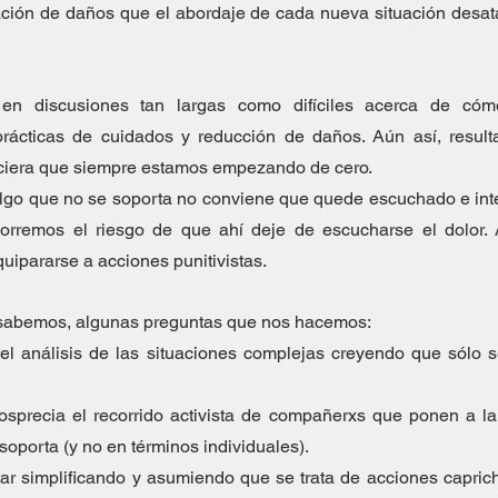
ración de daños que el abordaje de cada nueva situación desata
en discusiones tan largas como difíciles acerca de cóm
prácticas de cuidados y reducción de daños. Aún así, resulta
ciera que siempre estamos empezando de cero.
lgo que no se soporta no conviene que quede escuchado e inte
corremos el riesgo de que ahí deje de escucharse el dolor. A
uipararse a acciones punitivistas.
sabemos, algunas preguntas que nos hacemos:
 el análisis de las situaciones complejas creyendo que sólo 
precia el recorrido activista de compañerxs que ponen a la v
soporta (y no en términos individuales).  
ar simplificando y asumiendo que se trata de acciones capric