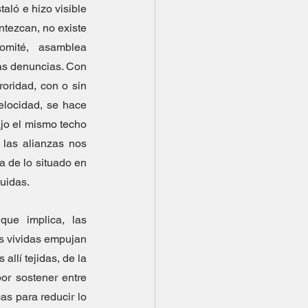
ó e hizo visible 
tezcan, no existe 
comité, asamblea 
s denuncias. Con 
oridad, con o sin 
elocidad, se hace 
jo el mismo techo 
las alianzas nos 
 de lo situado en 
ruidas.
ue implica, las 
s vividas empujan 
llí tejidas, de la 
or sostener entre 
s para reducir lo 