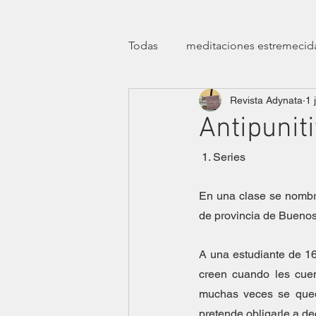
Todas
meditaciones estremecid
Revista Adynata
1 
manifiestos
efemérides
Antipunit
 1. Series
transfeminismos
clínicas
En una clase se nombr
teatro
ensayísticas
lit
de provincia de Buenos
A una estudiante de 16
eróticas lúdicas
dossier ha
creen cuando les cuen
muchas veces se queda
pretende obligarle a d