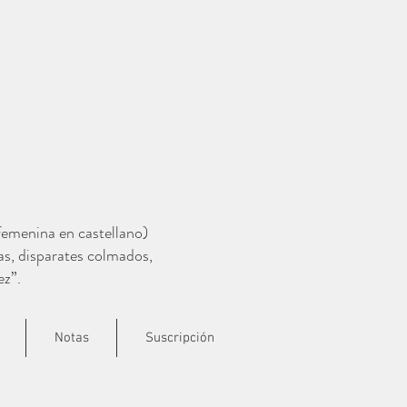
 femenina en castellano)
as, disparates colmados,
ez”.
Notas
Suscripción