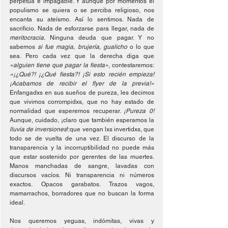
perpetua e impagable. Y aunque por momentos el 
populismo se quiera o se perciba religioso, nos 
encanta su ateísmo. Así lo sentimos. Nada de 
sacrificio. Nada de esforzarse para llegar, nada de 
meritocracia. 
Ninguna deuda que pagar. Y no 
sabemos 
si fue magia, brujería, gualicho 
o lo que 
sea. Pero cada vez que la derecha diga que 
«alguien tiene que pagar la fiesta»
, contestaremos:
«¡¿Qué?! ¡¿Qué fiesta?! ¡Si esto recién empieza! 
¡Acabamos de recibir el flyer de la previa!» 
Enfangadxs en sus sueños de pureza, les decimos 
que vivimos corrompidxs, que no hay estado de 
normalidad que esperemos recuperar. 
¡Pureza 0!
Aunque, cuidado, ¡claro que también esperamos la 
lluvia de inversiones
!:que vengan lxs invertidxs, que 
todo se de vuelta de una vez. El discurso de la 
transparencia y la incorruptibilidad no puede más 
que estar sostenido por gerentes de las muertes. 
Manos manchadas de sangre, lavadas con 
discursos vacíos. Ni transparencia ni números 
exactos. Opacos garabatos. Trazos vagos, 
mamarrachos, borradores que no buscan la forma 
ideal. 
Nos queremos yeguas, indómitas, vivas y 