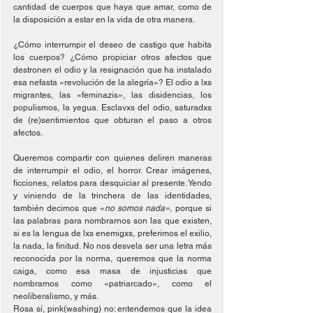
cantidad de cuerpos que haya que amar, como de 
la disposición a estar en la vida de otra manera.
¿Cómo interrumpir el deseo de castigo que habita 
los cuerpos? ¿Cómo propiciar otros afectos que 
destronen el odio y la resignación que ha instalado 
esa nefasta «revolución de la alegría»? El odio a lxs 
migrantes, las «feminazis», las disidencias, los 
populismos, la yegua. Esclavxs del odio, saturadxs 
de (re)sentimientos que obturan el paso a otros 
afectos.
Queremos compartir con quienes deliren maneras 
de interrumpir el odio, el horror. Crear imágenes, 
ficciones, relatos para desquiciar al presente. Yendo 
y viniendo de la trinchera de las identidades, 
también decimos que «
no somos nada»,
 porque si 
las palabras para nombrarnos son las que existen, 
si es la lengua de lxs enemigxs, preferimos el exilio, 
la nada, la finitud. No nos desvela ser una letra más 
reconocida por la norma, queremos que la norma 
caiga, como esa masa de injusticias que 
nombramos como «patriarcado», como el 
neoliberalismo, y más.
Rosa sí, pink(washing) no: entendemos que la idea 