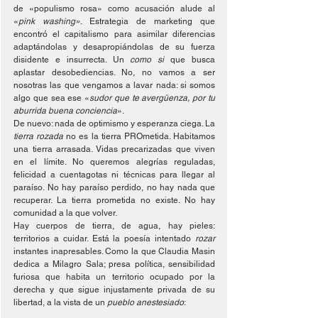
de «populismo rosa» como acusación alude al 
«
pink washing»
. Estrategia de marketing que 
encontró el capitalismo para asimilar diferencias 
adaptándolas y desapropiándolas de su fuerza 
disidente e insurrecta. Un 
como si
 que busca 
aplastar desobediencias. No, no vamos a ser 
nosotras las que vengamos a lavar nada: si somos 
algo que sea ese «
sudor que te avergüenza, por tu 
aburrida buena conciencia
».
De nuevo: nada de optimismo y esperanza ciega. La
tierra rozada 
no es la tierra PROmetida. Habitamos 
una tierra arrasada. Vidas precarizadas que viven 
en el límite. No queremos alegrías reguladas, 
felicidad a cuentagotas ni técnicas para llegar al 
paraíso. No hay paraíso perdido, no hay nada que 
recuperar. La tierra prometida no existe. No hay 
comunidad a la que volver. 
Hay cuerpos de tierra, de agua, hay pieles: 
territorios a cuidar. Está la poesía intentado 
rozar 
instantes inapresables. Como la que Claudia Masin 
dedica a Milagro Sala; presa política, sensibilidad 
furiosa que habita un territorio ocupado por la 
derecha y que sigue injustamente privada de su 
libertad, a la vista de un 
pueblo anestesiado
: