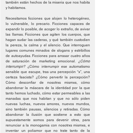
también están hechos de la miseria que nos habita 
y habitamos.
Necesitamos ficciones que alojen lo heterogéneo, 
lo vulnerable, lo precario. Ficciones capaces de 
expandir lo posible, de acoger lo extraño, de avivar 
las llamas. Ficciones que agiten los cuerpos, que 
hagan sudar las caderas, y qué también custodien 
la pereza, la calma y el silencio. Que interroguen 
lugares comunes minados de slogans y estribillos 
de autoayudas. Ficciones para arrasar cuatro años 
de saturación de marketing emocional. 
¿Cómo 
interrumpir? 
¿Cómo interrumpir ese automatismo 
sensible que escupe, tras una percepción “x”, una 
certeza fascista? ¿Cómo pervertir la percepción? 
Cómo desconfiar de nosotrxs mismxs, cómo 
abandonar la máscara de la identidad por la que 
tanto hemos luchado, cómo estar permeables a las 
manadas que nos habitan y que no sólo piden 
nuevas luchas, nuevos amores, nuevos mundos, 
sino también pausas, silencios y retiradas. Cómo 
abandonar la ilusión que sostiene a esto que 
supuestamente somos para devenir otrxs, para 
renunciar a la monogamia con nosotrxs mismxs, e 
inventar un poliamor que no trate tanto de la 