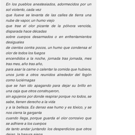
En los pueblos anestesiados, adormecidos por un 
sol violento, cada vez
que llueve se levanta de las calles de tierra una 
nube de vapor, un humo viejo
que trae el olor picante de la pólvora vencida, 
disparada hace décadas
sobre cuerpos desarmados o en enfrentamientos 
desiguales
de cientos contra pocos, un humo que condensa el 
olor de todos los fuegos
encendidos a la noche, jornada tras jornada, mes 
tras mes, año tras año,
para asar la carne o calentar la comida que hubiera,
unos junto a otros reunidos alrededor del fogón 
como luciérnagas
que se han ido apagando para dejar su brillo en 
una caja que otros construyeron,
sin agujeros por donde respirar porque no todos, se 
sabe, tienen derecho a la vida
y a la belleza. Es denso ese humo y es tóxico, y se 
nos cierra la garganta
cuando llega, porque guarda el olor corrosivo que 
se adhiere a los cuerpos
de tanto andar juntando los desperdicios que otros 
dejan, la basura ajena,