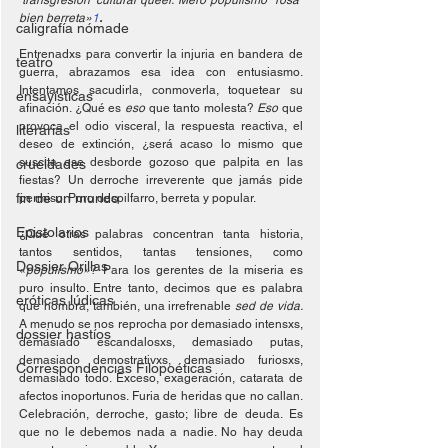
‘transgresión’ cultural queer. Mero populismo “rosa” 
bien berreta»
1
.
caligrafía nómade
Entrenadxs para convertir la injuria en bandera de 
teatro
guerra, abrazamos esa idea con entusiasmo. 
Intentamos sacudirla, conmoverla, toquetear su 
ensayísticas
afinación. ¿Qué es 
eso
 que tanto molesta? 
Eso 
que 
provoca el odio visceral, la respuesta reactiva, el 
literarias
deseo de extinción, ¿será acaso lo mismo que 
suscita ese desborde gozoso que palpita en las 
crueldades
fiestas? Un derroche irreverente que jamás pide 
fin de un mundo
permiso. Puro despilfarro, berreta y popular.
Epistolarios
¿Qué otras palabras concentran tanta historia, 
tantos sentidos, tantas tensiones, como 
Dossier Orillas
«
populismo»
? Para los gerentes de la miseria es 
puro insulto. Entre tanto, decimos que es palabra 
eróticas lúdicas
que nombra, también, una irrefrenable 
sed de vida. 
A menudo se nos reprocha por demasiado intensxs, 
dossier hastíos
demasiado escandalosxs, demasiado putas, 
demasiado demostrativxs, demasiado furiosxs, 
Correspondencias Filopoéticas
demasiado todo. Exceso, exageración, catarata de 
afectos inoportunos. Furia de heridas que no callan. 
Celebración, derroche, gasto; libre de deuda. Es 
que no le debemos nada a nadie. No hay deuda 