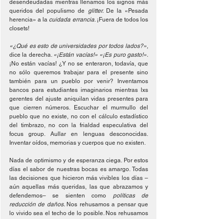
desendeudadas mientras llenamos los signos más 
queridos del populismo de 
glitter. 
De la «Pesada 
herencia» a la 
cuidada errancia
. ¡Fuera de todos los 
closets!
«¿Qué es esto de universidades por todos lados?»
, 
dice la derecha. 
«¡Están vacías!» «¡Es puro gasto!».
¡No están vacías! ¿Y no se enteraron, todavía, que 
no sólo queremos trabajar para el presente sino 
también para un pueblo por venir? Inventamos 
bancos para estudiantes imaginarios mientras lxs 
gerentes del ajuste aniquilan vidas presentes para 
que cierren números. Escuchar el murmullo del 
pueblo que no existe, no con el cálculo estadístico 
del timbrazo, no con la frialdad especulativa del 
focus group. Aullar en lenguas desconocidas. 
Inventar oídos, memorias y cuerpos que no existen. 
Nada de optimismo y de esperanza ciega. Por estos 
días el sabor de nuestras bocas es amargo. Todas 
las decisiones que hicieron más vivibles los días –
aún aquellas más queridas, las que abrazamos y 
defendemos– se sienten como 
políticas de 
reducción de daños. 
Nos rehusamos a pensar que 
lo vivido sea el techo de lo posible. Nos rehusamos 