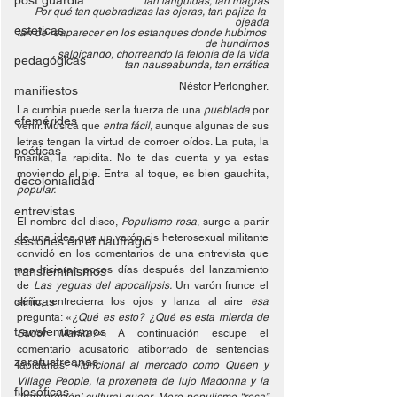
post guardia
tan lánguidas, tan magras
Por qué tan quebradizas las ojeras, tan pajiza la 
ojeada
esteticas
tan de reaparecer en los estanques donde hubimos 
de hundirnos
salpicando, chorreando la felonía de la vida
pedagógicas
tan nauseabunda, tan errática
Néstor Perlongher.
manifiestos
La cumbia puede ser la fuerza de una 
pueblada
 por 
efemérides
venir. Música que 
entra fácil, 
aunque algunas de sus 
letras tengan la virtud de corroer oídos. La puta, la 
poéticas
marika, la rapidita. No te das cuenta y ya estas 
moviendo el pie. Entra al toque, es bien gauchita, 
decolonialidad
popular.
entrevistas
El nombre del disco, 
Populismo rosa
, surge a partir 
de una idea que un varón cis heterosexual militante 
sesiones en el naufragio
convidó en los comentarios de una entrevista que 
nos hicieran pocos días después del lanzamiento 
transfeminismos
de 
Las yeguas del apocalipsis. 
Un varón frunce el 
clínicas
seño, entrecierra los ojos y lanza al aire 
esa 
pregunta: «
¿Qué es esto? ¿Qué es esta mierda de 
transfeminismos
Sudor Marika?». 
A continuación escupe el 
comentario acusatorio atiborrado de sentencias 
zaratustreanas
lapidarias:
 «funcional al mercado como Queen y 
Village People, la proxeneta de lujo Madonna y la 
filosóficas