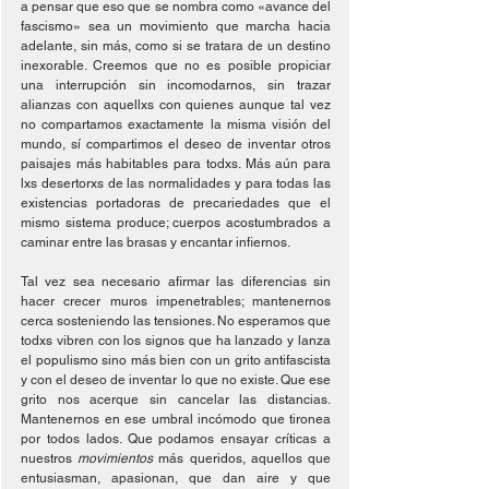
a pensar que eso que se nombra como «avance del 
fascismo» sea un movimiento que marcha hacia 
adelante, sin más, como si se tratara de un destino 
inexorable. Creemos que no es posible propiciar 
una interrupción sin incomodarnos, sin trazar 
alianzas con aquellxs con quienes aunque tal vez 
no compartamos exactamente la misma visión del 
mundo, sí compartimos el deseo de inventar otros 
paisajes más habitables para todxs. Más aún para 
lxs desertorxs de las normalidades y para todas las 
existencias portadoras de precariedades que el 
mismo sistema produce; cuerpos acostumbrados a 
caminar entre las brasas y encantar infiernos. 
Tal vez sea necesario afirmar las diferencias sin 
hacer crecer muros impenetrables; mantenernos 
cerca sosteniendo las tensiones. No esperamos que 
todxs vibren con los signos que ha lanzado y lanza 
el populismo sino más bien con un grito antifascista 
y con el deseo de inventar lo que no existe. Que ese 
grito nos acerque sin cancelar las distancias. 
Mantenernos en ese umbral incómodo que tironea 
por todos lados. Que podamos ensayar críticas a 
nuestros 
movimientos
 más queridos, aquellos que 
entusiasman, apasionan, que dan aire y que 