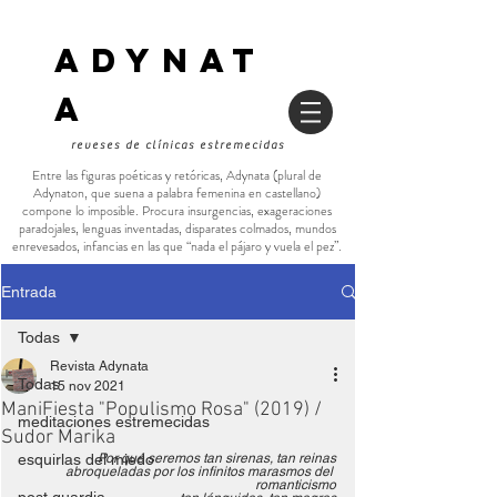
ADYNAT
a
reveses de clínicas estremecidas
Entre las figuras poéticas y retóricas, Adynata (plural de
Adynaton, que suena a palabra femenina en castellano)
compone lo imposible. Procura insurgencias, exageraciones
paradojales, lenguas inventadas, disparates colmados, mundos
enrevesados, infancias en las que “nada el pájaro y vuela el pez”.
Entrada
Todas
Revista Adynata
Todas
15 nov 2021
ManiFiesta "Populismo Rosa" (2019) /
meditaciones estremecidas
Sudor Marika
esquirlas del miedo
Por qué seremos tan sirenas, tan reinas
abroqueladas por los infinitos marasmos del 
romanticismo