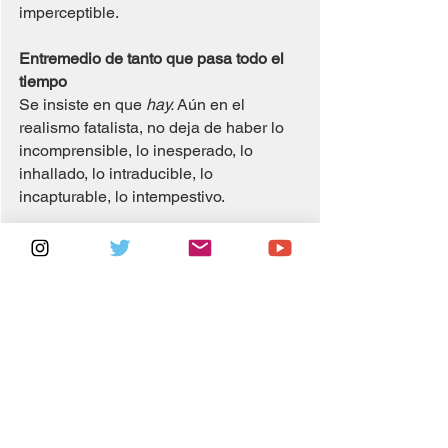
imperceptible.
Entremedio de tanto que pasa todo el 
tiempo
Se insiste en que 
hay. 
Aún en el 
realismo fatalista, no deja de haber lo 
incomprensible, lo inesperado, lo 
inhallado, lo intraducible, lo 
incapturable, lo intempestivo.
Entremedio de tanto que pasa todo el 
tiempo
“
Escribir algunas frases, algunos 
párrafos, algunas “vislumbres”, no sería 
otra cosa, entonces, que atesorar los 
rastros de acontecimientos minúsculos 
pero decisivos, es decir, abiertos a 
infinitos campos de posibilidades.”
Entre los muchos desencantos, entre la 