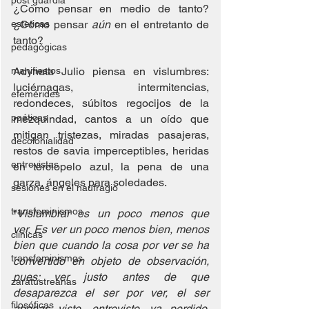
post guardia
¿Cómo pensar en medio de tanto? 
esteticas
¿Cómo pensar 
aún
 en el entretanto de 
tanto?
pedagógicas
manifiestos
Adynata Julio piensa en vislumbres: 
luciérnagas, intermitencias, 
efemérides
redondeces, súbitos regocijos de la 
poéticas
mezquindad, cantos a un oído que 
mitigan tristezas, miradas pasajeras, 
decolonialidad
restos de savia imperceptibles, heridas 
entrevistas
en terciopelo azul, la pena de una 
garza, ángeles para soledades.
sesiones en el naufragio
transfeminismos
“
Vislumbrar es un poco menos que 
ver. Es ver un poco menos bien, menos 
clínicas
bien que cuando la cosa por ver se ha 
transfeminismos
convertido en objeto de observación, 
pues: ver justo antes de que 
zaratustreanas
desaparezca el ser por ver, el ser 
filosóficas
apenas visto, entrevisto, ya perdido. 