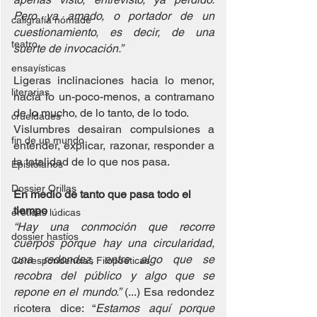
Pero ya amado, o portador de un 
caligrafía nómade
cuestionamiento, es decir, de una 
teatro
suerte de invocación.”
ensayísticas
Ligeras inclinaciones hacia lo menor, 
literarias
hacia lo un-poco-menos, a contramano 
de lo mucho, de lo tanto, de lo todo. 
crueldades
Vislumbres desairan compulsiones a 
fin de un mundo
entender, explicar, razonar, responder a 
la totalidad de lo que nos pasa.
Epistolarios
Dossier Orillas
En medio de tanto que pasa todo el 
tiempo
eróticas lúdicas
“Hay una conmoción que recorre 
dossier hastíos
cuerpos porque hay una circularidad, 
una redondez, entre algo que se 
Correspondencias Filopoéticas
recobra del público y algo que se 
repone en el mundo.”
 (...) Esa redondez 
ricotera dice: “
Estamos aquí porque 