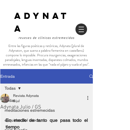
ADYNAT
a
reveses de clínicas estremecidas
Entre las figuras poéticas y retóricas, Adynata (plural de
Adynaton, que suena a palabra femenina en castellano)
compone lo imposible. Procura insurgencias, exageraciones
paradojales, lenguas inventadas, disparates colmados, mundos
enrevesados, infancias en las que “nada el pájaro y vuela el pez”.
Entrada
Todas
Revista Adynata
Todas
6 jul
Adynata Julio / GS
meditaciones estremecidas
En medio de tanto que pasa todo el 
esquirlas del miedo
tiempo