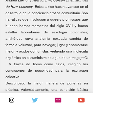
Andrea Lawlor y 
Red Tory: My Corbyn Chemsex Hell 
de Huw Lemmey 
. Estos textos hacen avances en el 
desarrollo de la conciencia erótica comunitaria. Son 
narrativas que involucran a queers promiscuos que 
hunden barcos mercantes del siglo XVIII y hacen 
estallar laboratorios de sexología coloniales; 
antihéroes cuya anatomía sexuada cambia de 
forma a voluntad, para navegar, jugar y enamorarse 
mejor; y ácidos-comunistas vertiendo una molécula 
orgiástica en el suministro de agua de un 
megapolis 
. A través de libros como estos, imagino las 
condiciones de posibilidad para la excitación 
colectiva.
Desconozco la mejor manera de ponerlas en 
práctica. Axiomáticamente, una condición básica 
para la activación colectiva sería el lujo comunitario, 
es decir, la manifestación del principio de «todo 
para todos»: abolición de las prisiones, ocio 
universal, aborto libre y gratuito, ausencia de 
fronteras, liberación de la relación salarial y 
abundancia ecológica. Esta idea del comunismo de 