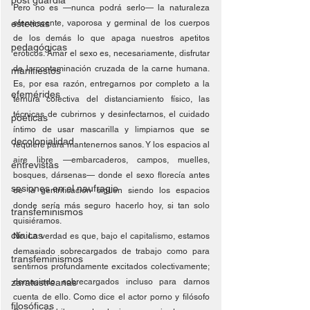
post guardia
Pero no es —nunca podrá serlo— la naturaleza 
esteticas
efervescente, vaporosa y germinal de los cuerpos 
de los demás lo que apaga nuestros apetitos 
pedagógicas
eróticos. Amar el sexo es, necesariamente, disfrutar 
de la contaminación cruzada de la carne humana. 
manifiestos
Es, por esa razón, entregarnos por completo a la 
efemérides
ternura colectiva del distanciamiento físico, las 
técnicas de cubrirnos y desinfectarnos, el cuidado 
poéticas
íntimo de usar mascarilla y limpiarnos que se 
decolonialidad
requiere para mantenernos sanos. Y los espacios al 
aire libre —embarcaderos, campos, muelles, 
entrevistas
bosques, dársenas— donde el sexo florecía antes 
sesiones en el naufragio
de la gentrificación siguen siendo los espacios 
donde sería más seguro hacerlo hoy, si tan solo 
transfeminismos
quisiéramos.
clínicas
No. La verdad es que, bajo el capitalismo, estamos 
demasiado sobrecargados de trabajo como para 
transfeminismos
sentirnos profundamente excitados colectivamente; 
zaratustreanas
demasiado sobrecargados incluso para darnos 
cuenta de ello. Como dice el actor porno y filósofo 
filosóficas