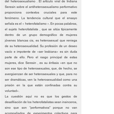
del heterosexualismo . El artículo viral de Indiana 
Seresin sobre el antiheterosexualismo performativo 
proporciona contextos cruciales para este 
fenómeno. La tendencia cultural que el ensayo 
señala es el « heterofatalismo ». En pocas palabras, 
el sujeto heterofatalista , que se sitúa típicamente 
dentro de un grupo demográfico de mujeres 
jóvenes blancas cis, es heterosexual que reniega 
de su heterosexualidad. Su profesión de un deseo 
vacío e impotente de «ser lesbiana» es sin duda 
parte de ello. Pero el rasgo principal de estas 
mujeres, dice Seresin , es su énfasis «en que no 
son ese tipo de heterosexuales, que, de hecho, se 
avergüenzan de ser heterosexuales y que, para no 
ser dramáticas, ven la heterosexualidad como una 
prisión en la que están confinadas contra su 
voluntad».
La cuestión aquí no es que los gestos de 
desafiliación de los heterofatalistas sean insinceros, 
sino que son "performativos" porque no van 
acompañados de experimentos colectivos para 