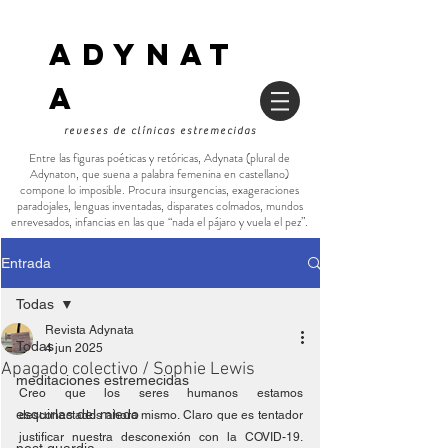
ADYNAT
a
reveses de clínicas estremecidas
Entre las figuras poéticas y retóricas, Adynata (plural de
Adynaton, que suena a palabra femenina en castellano)
compone lo imposible. Procura insurgencias, exageraciones
paradojales, lenguas inventadas, disparates colmados, mundos
enrevesados, infancias en las que “nada el pájaro y vuela el pez”.
Entrada
Todas
Revista Adynata
Todas
4 jun 2025
Apagado colectivo / Sophie Lewis
meditaciones estremecidas
Creo que los seres humanos estamos 
esquirlas del miedo
desconectados ahora mismo. Claro que es tentador 
justificar nuestra desconexión con la COVID-19. 