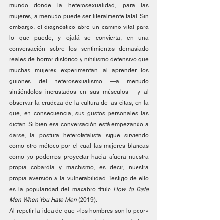
mundo donde la heterosexualidad, para las 
mujeres, a menudo puede ser literalmente fatal. Sin 
embargo, el diagnóstico abre un camino vital para 
lo que puede, y ojalá se convierta, en una 
conversación sobre los sentimientos demasiado 
reales de horror disfórico y nihilismo defensivo que 
muchas mujeres experimentan al aprender los 
guiones del heterosexualismo —a menudo 
sintiéndolos incrustados en sus músculos— y al 
observar la crudeza de la cultura de las citas, en la 
que, en consecuencia, sus gustos personales las 
dictan. Si bien esa conversación está empezando a 
darse, la postura heterofatalista sigue sirviendo 
como otro método por el cual las mujeres blancas 
como yo podemos proyectar hacia afuera nuestra 
propia cobardía y machismo, es decir, nuestra 
propia aversión a la vulnerabilidad. Testigo de ello 
es la popularidad del macabro título 
How to Date 
Men When You Hate Men 
(2019).
Al repetir la idea de que «los hombres son lo peor» 