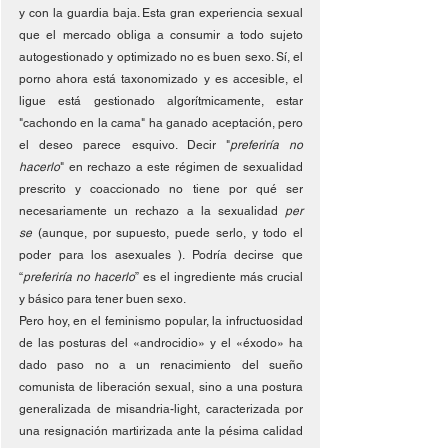
y con la guardia baja. Esta gran experiencia sexual 
que el mercado obliga a consumir a todo sujeto 
autogestionado y optimizado no es buen sexo. Sí, el 
porno ahora está taxonomizado y es accesible, el 
ligue está gestionado algorítmicamente, estar 
"cachondo en la cama" ha ganado aceptación, pero 
el deseo parece esquivo. Decir "
preferiría no 
hacerlo
" en rechazo a este régimen de sexualidad 
prescrito y coaccionado no tiene por qué ser 
necesariamente un rechazo a la sexualidad 
per 
se
 (aunque, por supuesto, puede serlo, y todo el 
poder para los asexuales ). Podría decirse que 
“
preferiría no hacerlo
” es el ingrediente más crucial 
y básico para tener buen sexo.
Pero hoy, en el feminismo popular, la infructuosidad 
de las posturas del «androcidio» y el «éxodo» ha 
dado paso no a un renacimiento del sueño 
comunista de liberación sexual, sino a una postura 
generalizada de misandria-light, caracterizada por 
una resignación martirizada ante la pésima calidad 