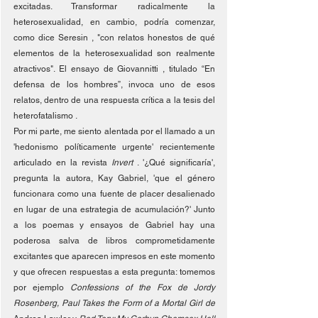
excitadas. Transformar radicalmente la 
heterosexualidad, en cambio, podría comenzar, 
como dice Seresin , "con relatos honestos de qué 
elementos de la heterosexualidad son realmente 
atractivos". El ensayo de Giovannitti , titulado “En 
defensa de los hombres”, invoca uno de esos 
relatos, dentro de una respuesta crítica a la tesis del 
heterofatalismo .
Por mi parte, me siento alentada por el llamado a un 
'hedonismo políticamente urgente' recientemente 
articulado en la revista 
Invert 
. '¿Qué significaría', 
pregunta la autora, Kay Gabriel, 'que el género 
funcionara como una fuente de placer desalienado 
en lugar de una estrategia de acumulación?' Junto 
a los poemas y ensayos de Gabriel hay una 
poderosa salva de libros comprometidamente 
excitantes que aparecen impresos en este momento 
y que ofrecen respuestas a esta pregunta: tomemos 
por ejemplo 
Confessions of the Fox de Jordy 
Rosenberg, Paul Takes the Form of a Mortal Girl de 