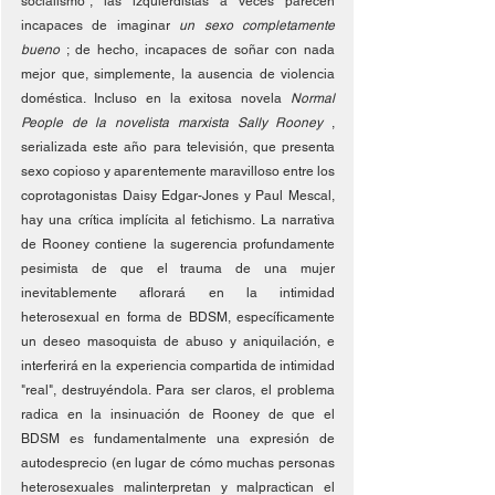
socialismo", las izquierdistas a veces parecen 
incapaces de imaginar 
un sexo completamente 
bueno 
; de hecho, incapaces de soñar con nada 
mejor que, simplemente, la ausencia de violencia 
doméstica. Incluso en la exitosa novela 
Normal 
People de la novelista marxista Sally Rooney 
, 
serializada este año para televisión, que presenta 
sexo copioso y aparentemente maravilloso entre los 
coprotagonistas Daisy Edgar-Jones y Paul Mescal, 
hay una crítica implícita al fetichismo. La narrativa 
de Rooney contiene la sugerencia profundamente 
pesimista de que el trauma de una mujer 
inevitablemente aflorará en la intimidad 
heterosexual en forma de BDSM, específicamente 
un deseo masoquista de abuso y aniquilación, e 
interferirá en la experiencia compartida de intimidad 
"real", destruyéndola. Para ser claros, el problema 
radica en la insinuación de Rooney de que el 
BDSM es fundamentalmente una expresión de 
autodesprecio (en lugar de cómo muchas personas 
heterosexuales malinterpretan y malpractican el 