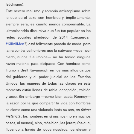
fetichismo).
Este severo realismo y sombrío antiutopismo sobre 
lo que es el sexo con hombres y, implícitamente, 
siempre será, es cuanto menos comprensible. La 
ultramisandria discursiva que fue tan popular en las 
redes sociales alrededor de 2014 (¿recuerdan 
#KillAllMen
?) está felizmente pasada de moda, pero 
la ira contra los hombres que la subyace —que , por 
cierto, nunca fue irónica— no ha tenido ninguna 
razón material para disiparse. Con hombres como 
Trump y Brett Kavanaugh en los más altos cargos 
del gobierno y el poder judicial de los Estados 
Unidos, las mujeres de todas las clases en este 
momento están llenas de rabia, decepción, traición 
y asco. Sin embargo —como bien capta Rooney— 
la razón por la que compartir la vida con hombres 
se siente como una violencia lenta 
no son, en última 
instancia 
, los hombres en sí mismos (no en muchos 
casos, al menos), sino, más bien, las jerarquías que, 
fluyendo a través de todos nosotros, los elevan y 