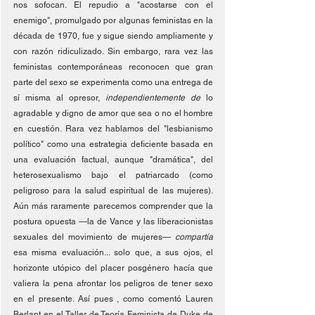
nos sofocan. El repudio a "acostarse con el 
enemigo", promulgado por algunas feministas en la 
década de 1970, fue y sigue siendo ampliamente y 
con razón ridiculizado. Sin embargo, rara vez las 
feministas contemporáneas reconocen que gran 
parte del sexo se experimenta como una entrega de 
sí misma al opresor, 
independientemente de 
lo 
agradable y digno de amor que sea o no el hombre 
en cuestión. Rara vez hablamos del "lesbianismo 
político" como una estrategia deficiente basada en 
una evaluación factual, aunque "dramática", del 
heterosexualismo bajo el patriarcado (como 
peligroso para la salud espiritual de las mujeres). 
Aún más raramente parecemos comprender que la 
postura opuesta —la de Vance y las liberacionistas 
sexuales del movimiento de mujeres— 
compartía 
esa misma evaluación... solo que, a sus ojos, el 
horizonte utópico del placer posgénero hacía que 
valiera la pena afrontar los peligros de tener sexo 
en el presente. Así pues , como comentó Lauren 
Berlant en el Taller de Teoría Feminista de Duke de 