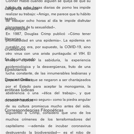
Conner Habib cuando alguien se queja de que su 
hábito de ocho horas diarias de porno les impide 
caligrafía nómade
realizar su trabajo: «Amigo, me parece que tu hábito 
teatro
de trabajar ocho horas al día te impide disfrutar 
plenamente de tu sexualidad».
ensayísticas
En 1987, Douglas Crimp publicó «Cómo tener 
literarias
promiscuidad en una epidemia». La epidemia en 
cuestión no era, por supuesto, la COVID-19, sino 
crueldades
otro virus con una arista puntiaguda: el VIH. El 
fin de un mundo
ensayo expresa la sabiduría, la experiencia 
epidemiológica y la desvergüenza, fruto de una 
Epistolarios
lucha constante, de las innumerables lesbianas y 
Dossier Orillas
gays militantes que se negaron a ser chantajeados 
por el Estado para aceptar la monogamia, la 
eróticas lúdicas
abstinencia o una «ética del trabajo», y que 
dossier hastíos
«inventaron el sexo seguro» como la piedra angular 
de su cultura promiscua mucho antes del sida. 
Correspondencias Filopoéticas
Siguiendo a Crimp, considero que uno de los 
muchos crímenes de los terraformadores del 
capitalismo —además de incubar coronavirus 
destruyendo la biodiversidad— es el robo de 