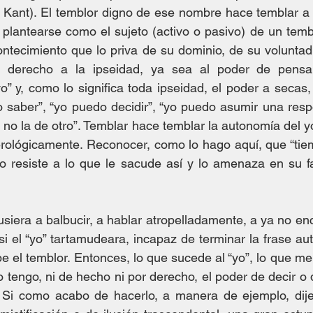
Kant). El temblor digno de ese nombre hace temblar a u
lantearse como el sujeto (activo o pasivo) de un tembl
ntecimiento que lo priva de su dominio, de su voluntad, 
u derecho a la ipseidad, ya sea al poder de pensar
o” y, como lo significa toda ipseidad, el poder a secas, 
 saber”, “yo puedo decidir”, “yo puedo asumir una resp
o la de otro”. Temblar hace temblar la autonomía del yo,
erológicamente. Reconocer, como lo hago aquí, que “tiemb
 resiste a lo que le sacude así y lo amenaza en su fac
siera a balbucir, a hablar atropelladamente, a ya no enc
i el “yo” tartamudeara, incapaz de terminar la frase aut
e el temblor. Entonces, lo que sucede al “yo”, lo que m
 tengo, ni de hecho ni por derecho, el poder de decir o 
. Si como acabo de hacerlo, a manera de ejemplo, dijer