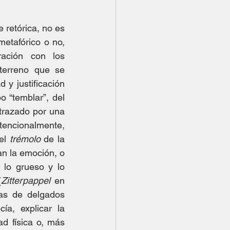
 retórica, no es 
metafórico o no, 
ación con los 
terreno que se 
 y justificación 
o “temblar”, del 
 trazado por una 
encionalmente, 
el 
trémolo
 de la 
an la emoción, o 
lo grueso y lo 
(
Zitterpappel
 en 
as de delgados 
a, explicar la 
ad física o, más 