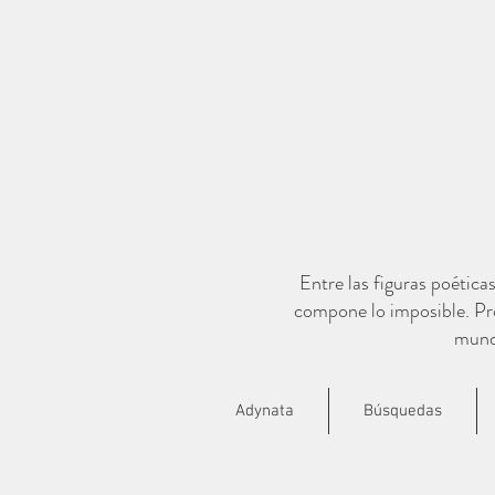
Entre las figuras poética
compone lo imposible. Pro
mundo
Adynata
Búsquedas