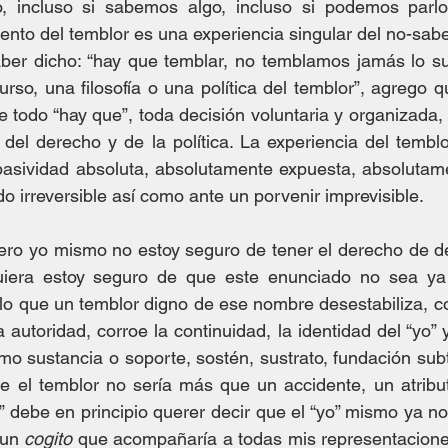
o, incluso si sabemos algo, incluso si podemos parlote
ento del temblor es una experiencia singular del no-saber
er dicho: “hay que temblar, no temblamos jamás lo suf
so, una filosofía o una política del temblor”, agrego que
e todo “hay que”, toda decisión voluntaria y organizada, 
, del derecho y de la política. La experiencia del temblo
pasividad absoluta, absolutamente expuesta, absolutame
o irreversible así como ante un porvenir imprevisible.
ero yo mismo no estoy seguro de tener el derecho de de
quiera estoy seguro de que este enunciado no sea ya 
lo que un temblor digno de ese nombre desestabiliza, c
a autoridad, corroe la continuidad, la identidad del “yo” 
mo sustancia o soporte, sostén, sustrato, fundación sub
ue el temblor no sería más que un accidente, un atribu
o” debe en principio querer decir que el “yo” mismo ya no
un 
cogito
 que acompañaría a todas mis representaciones 