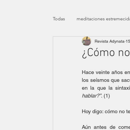
Todas
meditaciones estremecid
Revista Adynata
15
manifiestos
efemérides
¿Cómo no 
transfeminismos
clínicas
Hace veinte años en 
los seísmos que sac
en la que la sinta
teatro
ensayísticas
lit
hablar?”
. (1)
Hoy digo: cómo no t
eróticas lúdicas
dossier ha
Aún antes de comen