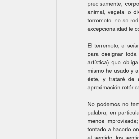
precisamente, corpo
animal, vegetal o di
terremoto, no se red
excepcionalidad le co
El terremoto, el seí
para designar toda m
artística) que oblig
mismo he usado y ab
éste, y trataré de 
aproximación retóric
No podemos no tembl
palabra, en particu
menos improvisada; 
tentado a hacerlo en
el sentido, los sent