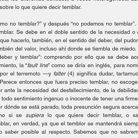
sobre lo que quiere decir temblar. 
mo no temblar?” y después “no podemos no temblar”. P
emblar. Se debe en el doble sentido de la necesidad o d
y que hacerlo, también, en el sentido del deber, del pudor
mbién del valor, incluso ahí donde se tiembla de miedo. E
deber y temblar”: comprendo por ello que se debe acept
miento, la “
fault line
” como se diría en inglés, para nombr
por el terremoto —y 
falter
 (4) significa dudar, tartamu
Parece entonces que fuera preciso temblar, no escoger
r ante la necesidad del desfallecimiento, de la debilid
todo sentimiento ingenuo o inocente de tener una firme 
 dónde se está parado, toda presunción segura acerca d
mo si se 
supiera
 lo que quiere decir temblar, o s
lar, en verdad, ya que el temblor se mantendrá siemp
ico saber posible al respecto. Sabemos que no sabre