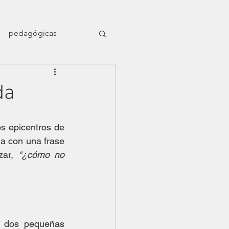
pedagógicas
en el naufragio
da
ligrafía nómade
s epicentros de 
 con una frase 
ar, 
“¿cómo no 
Dossier Orillas
 dos pequeñas 