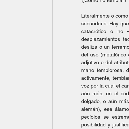
¿Cómo no temblar? 
Literalmente o como f
secundaria. Hay que e
catacrético o no 
desplazamientos te
desliza o un terremot
del uso (metafórico o
adjetivo o del atribu
mano temblorosa, d
activamente, temblan
voz por la cual el ca
aún más, en el códi
delgado, o aún más
alemán), ese álamo 
pecíolos se estrem
posibilidad y justifi