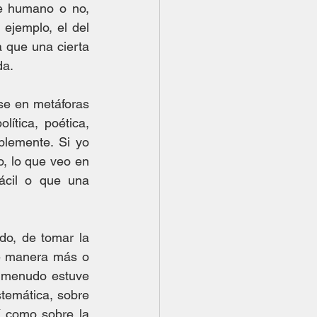
e humano o no, 
ejemplo, el del 
 que una cierta 
a. 
se en metáforas 
ítica, poética, 
blemente. Si yo 
 lo que veo en 
ácil o que una 
o, de tomar la 
e manera más o 
 menudo estuve 
temática, sobre 
í como sobre la 