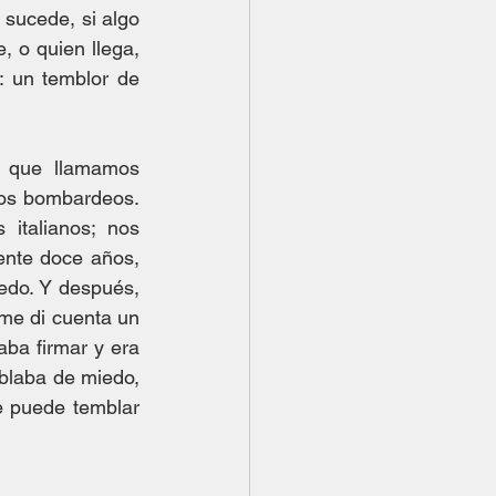
 sucede, si algo 
 o quien llega, 
 un temblor de 
 que llamamos 
los bombardeos. 
talianos; nos 
nte doce años, 
edo. Y después, 
me di cuenta un 
ba firmar y era 
blaba de miedo, 
 puede temblar 