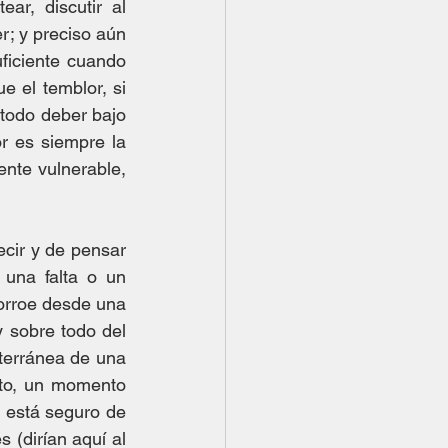
ar, discutir al 
; y preciso aún 
iciente cuando 
 el temblor, si 
todo deber bajo 
r es siempre la 
nte vulnerable, 
cir y de pensar 
una falta o un 
orroe desde una 
y sobre todo del 
terránea de una 
to, un momento 
 está seguro de 
(dirían aquí al 