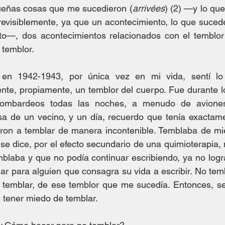
ueñas cosas que me sucedieron (
arrivées
) (2) —y lo que
visiblemente, ya que un acontecimiento, lo que sucede,
to—, dos acontecimientos relacionados con el temblor:
 temblor.
 en 1942-1943, por única vez en mi vida, sentí lo
mente, propiamente, un temblor del cuerpo. Fue durante 
ombardeos todas las noches, a menudo de aviones i
a de un vecino, y un día, recuerdo que tenía exactame
ieron a temblar de manera incontenible. Temblaba de mi
se dice, por el efecto secundario de una quimioterapia, 
laba y que no podía continuar escribiendo, ya no logra
ular para alguien que consagra su vida a escribir. No tem
 temblar, de ese temblor que me sucedía. Entonces, se
 tener miedo de temblar.