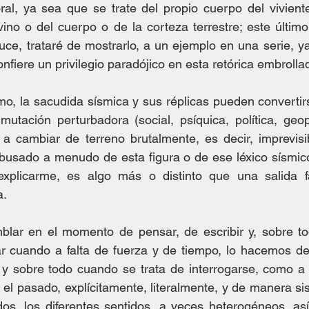
ral, ya sea que se trate del propio cuerpo del vivient
vino o del cuerpo o de la corteza terrestre; este último 
uce, trataré de mostrarlo, a un ejemplo en una serie, ya
nfiere un privilegio paradójico en esta retórica embrollad
smo, la sacudida sísmica y sus réplicas pueden convertir
utación perturbadora (social, psíquica, política, geopol
a a cambiar de terreno brutalmente, es decir, imprevisi
usado a menudo de esta figura o de ese léxico sísmico,
explicarme, es algo más o distinto que una salida f
a.
ar en el momento de pensar, de escribir y, sobre tod
lar cuando a falta de fuerza y de tiempo, lo hacemos d
y sobre todo cuando se trata de interrogarse, como a
 el pasado, explícitamente, literalmente, y de manera sis
idos, los diferentes sentidos, a veces heterogéneos, as