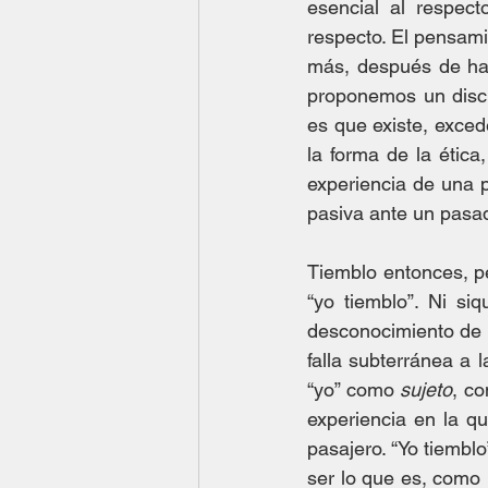
esencial al respect
respecto. El pensami
más, después de hab
proponemos un discur
es que existe, exced
la forma de la ética
experiencia de una 
pasiva ante un pasad
Tiemblo entonces, p
“yo tiemblo”. Ni si
desconocimiento de 
falla subterránea a l
“yo” como 
sujeto
, co
experiencia en la q
pasajero. “Yo tiembl
ser lo que es, como 