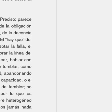
reciso: parece 
e la obligación 
, de la decencia 
l “hay que” del 
ar la falla, el 
ar la línea del 
dear, hablar con 
 temblar, como 
ad, abandonando 
capacidad, o el 
el temblor; no 
aber lo que es 
re heterogéneo 
mos jamás nada 