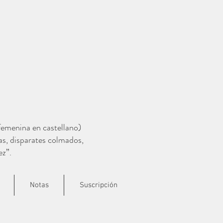
 femenina en castellano)
as, disparates colmados,
ez”.
Notas
Suscripción