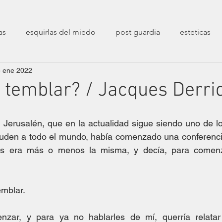
as
esquirlas del miedo
post guardia
esteticas
 ene 2022
poéticas
decolonialidad
entrevistas
sesiones 
temblar? / Jacques Derri
transfeminismos
zaratustreanas
filosóficas
ca
Jerusalén, que en la actualidad sigue siendo uno de lo
uden a todo el mundo, había comenzado una conferencia
xis era más o menos la misma, y decía, para comenz
erarias
crueldades
fin de un mundo
Epistolarios
emblar.
stíos
Correspondencias Filopoéticas
zar, y para ya no hablarles de mí, querría relatar