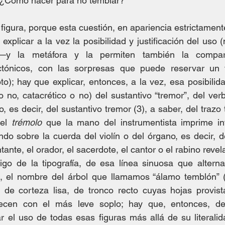
¿Cómo hacer para no temblar? 
igura, porque esta cuestión, en apariencia estrictamente
xplicar a la vez la posibilidad y justificación del uso (
—y la metáfora y la permiten también la compar
ctónicos, con las sorpresas que puede reservar un 
o); hay que explicar, entonces, a la vez, esa posibilidad
 no, catacrético o no) del sustantivo “tremor”, del verb
to, es decir, del sustantivo tremor (3), a saber, del trazo
el 
trémolo
 que la mano del instrumentista imprime int
do sobre la cuerda del violín o del órgano, es decir, d
ntante, el orador, el sacerdote, el cantor o el rabino revel
go de la tipografía, de esa línea sinuosa que alterna 
, el nombre del árbol que llamamos “álamo temblón” 
de corteza lisa, de tronco recto cuyas hojas provist
ecen con el más leve soplo; hay que, entonces, decí
car el uso de todas esas figuras más allá de su literalid