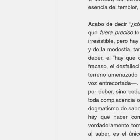
esencia del temblor, 
Acabo de decir “¿có
que 
fuera preciso
 t
irresistible, pero ha
y de la modestia, ta
deber, el “hay que 
fracaso, el desfalleci
terreno amenazado 
voz entrecortada—. 
por deber, sino cede
toda complacencia o 
dogmatismo de saber
hay que hacer co
verdaderamente temb
al saber, es el ún