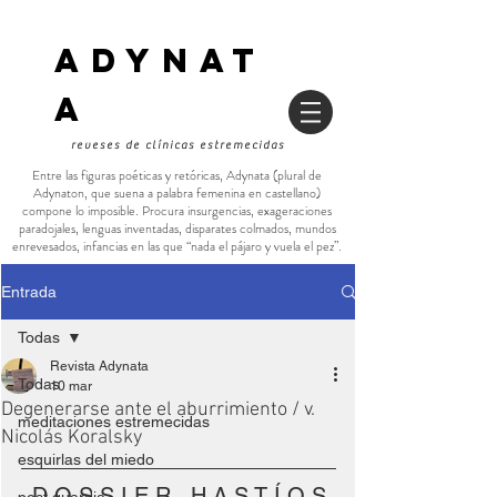
ADYNAT
a
reveses de clínicas estremecidas
Entre las figuras poéticas y retóricas, Adynata (plural de
Adynaton, que suena a palabra femenina en castellano)
compone lo imposible. Procura insurgencias, exageraciones
paradojales, lenguas inventadas, disparates colmados, mundos
enrevesados, infancias en las que “nada el pájaro y vuela el pez”.
Entrada
Todas
Revista Adynata
Todas
10 mar
Degenerarse ante el aburrimiento / v.
meditaciones estremecidas
Nicolás Koralsky
esquirlas del miedo
D O S S I E R   H A S T Í O S