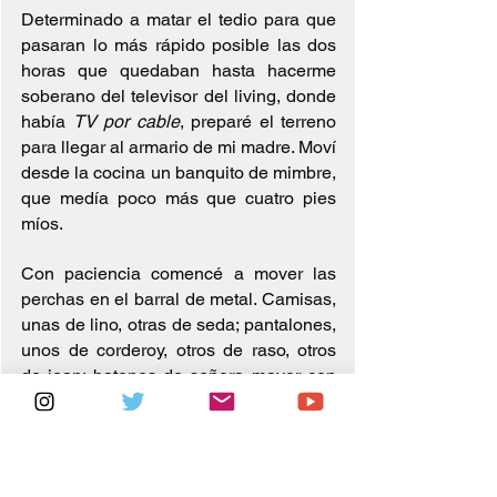
Determinado a matar el tedio para que 
pasaran lo más rápido posible las dos 
horas que quedaban hasta hacerme 
soberano del televisor del living, donde 
había 
TV por cable
, preparé el terreno 
para llegar al armario de mi madre. Moví 
desde la cocina un banquito de mimbre, 
que medía poco más que cuatro pies 
míos.
Con paciencia comencé a mover las 
perchas en el barral de metal. Camisas, 
unas de lino, otras de seda; pantalones, 
unos de corderoy, otros de raso, otros 
de jean; batones de señora mayor con 
florcitas pequeñas; un tapado de piel 
roída heredado; una campera de cuero 
negra, otra de gamuza marrón con 
flecos en las mangas y geométricos 