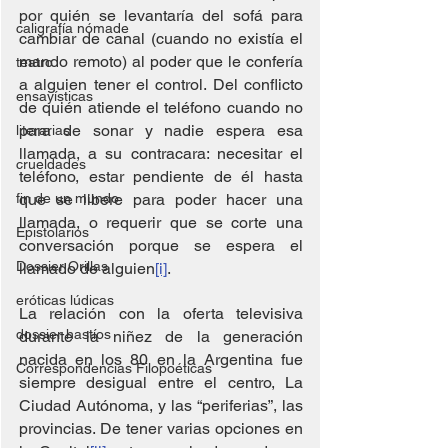
por quién se levantaría del sofá para 
caligrafía nómade
cambiar de canal (cuando no existía el 
mando remoto) al poder que le confería 
teatro
a alguien tener el control. Del conflicto 
ensayísticas
de quién atiende el teléfono cuando no 
para de sonar y nadie espera esa 
literarias
llamada, a su contracara: necesitar el 
crueldades
teléfono, estar pendiente de él hasta 
fin de un mundo
que se libere para poder hacer una 
llamada, o requerir que se corte una 
Epistolarios
conversación porque se espera el 
Dossier Orillas
llamado de alguien
[i]
.
eróticas lúdicas
La relación con la oferta televisiva 
dossier hastíos
durante la niñez de la generación 
nacida en los 80 en la Argentina fue 
Correspondencias Filopoéticas
siempre desigual entre el centro, La 
Ciudad Autónoma, y las “periferias”, las 
provincias. De tener varias opciones en 