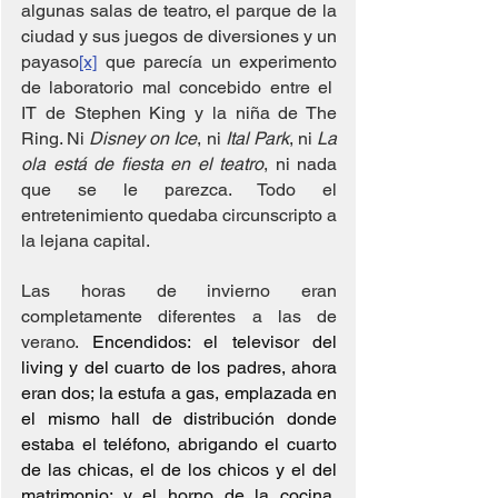
algunas salas de teatro, el parque de la 
ciudad y sus juegos de diversiones y un 
payaso
[x]
 que parecía un experimento 
de laboratorio mal concebido entre el  
IT de Stephen King y la niña de The 
Ring. Ni 
Disney on Ice
, ni 
Ital Park
, ni 
La 
ola está de fiesta en el teatro
, ni nada 
que se le parezca. Todo el 
entretenimiento quedaba circunscripto a 
la lejana capital.
Las horas de invierno eran 
completamente diferentes a las de 
verano. 
Encendidos: el televisor del 
living y del cuarto de los padres, ahora 
eran dos; la estufa a gas, emplazada en 
el mismo hall de distribución donde 
estaba el teléfono, abrigando el cuarto 
de las chicas, el de los chicos y el del 
matrimonio; y el horno de la cocina, 