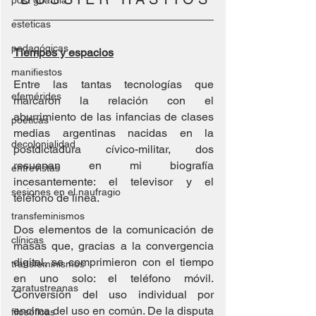
post guardia
esteticas
pedagógicas
Tiempos y espacios
manifiestos
Entre las tantas tecnologías que 
efemérides
marcaron la relación con el 
aburrimiento de las infancias de clases 
poéticas
medias argentinas nacidas en la 
decolonialidad
postdictadura cívico-militar, dos 
resuenan en mi biografía 
entrevistas
incesantemente: el televisor y el 
sesiones en el naufragio
teléfono de línea.
transfeminismos
Dos elementos de la comunicación de 
clínicas
masas que, gracias a la convergencia 
digital, se comprimieron con el tiempo 
transfeminismos
en uno solo: el teléfono móvil. 
zaratustreanas
Conversión del uso individual por 
encima del uso en común. De la disputa 
filosóficas