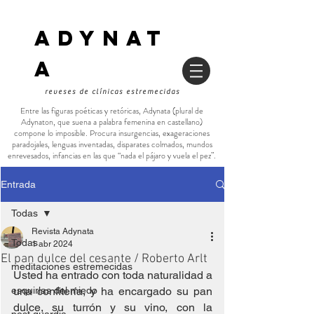
ADYNAT
a
reveses de clínicas estremecidas
Entre las figuras poéticas y retóricas, Adynata (plural de
Adynaton, que suena a palabra femenina en castellano)
compone lo imposible. Procura insurgencias, exageraciones
paradojales, lenguas inventadas, disparates colmados, mundos
enrevesados, infancias en las que “nada el pájaro y vuela el pez”.
Entrada
Todas
Revista Adynata
Todas
1 abr 2024
El pan dulce del cesante / Roberto Arlt
meditaciones estremecidas
Usted ha entrado con toda naturalidad a 
esquirlas del miedo
una confitería, y ha encargado su pan 
dulce, su turrón y su vino, con la 