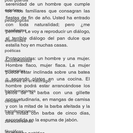
post guardia
serenidad de un hombre que cumple 
esteticas
los ritos familiares que consagran las 
fiestas de fin de año. Usted ha entrado 
pedagógicas
con toda naturalidad; pero ¿me 
manifiestos
permite? Le voy a reproducir un diálogo, 
el terrible diálogo del pan dulce que 
efemérides
estalla hoy en muchas casas.
poéticas
Protagonistas: un hombre y una mujer. 
decolonialidad
Hombre flaco, mujer flaca. La mujer 
entrevistas
puede estar inclinada sobre una batea 
o secando platos en una cocina. El 
sesiones en el naufragio
hombre podrá estar arrancándose los 
transfeminismos
pelos de la barba con una gillette 
consuetudinaria, en mangas de camisa 
clínicas
y con la mitad de la barba afeitada y la 
transfeminismos
otra mitad con barba de cinco días, 
escondida en la espuma de jabón.
zaratustreanas
filosóficas