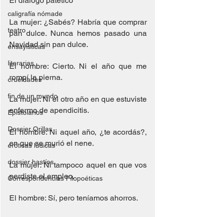
El diálogo patético
caligrafía nómade
La mujer: ¿Sabés? Habría que comprar 
teatro
pan dulce. Nunca hemos pasado una 
Navidad sin pan dulce.
ensayísticas
literarias
El hombre: Cierto. Ni el año que me 
rompí la pierna.
crueldades
fin de un mundo
La mujer: Ni el otro año en que estuviste 
enfermo de apendicitis.
Epistolarios
Dossier Orillas
El hombre: Ni aquel año, ¿te acordás?, 
en que se murió el nene.
eróticas lúdicas
dossier hastíos
La mujer: Ni tampoco aquel en que vos 
perdiste el empleo.
Correspondencias Filopoéticas
El hombre: Sí, pero teníamos ahorros.