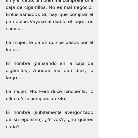
fin y al cabo, también me compraré una 
caja de cigarrillos. No es mal negocio.” 
Entusiasmado): Sí, hay que comprar el 
pan dulce. Váyase al diablo el traje. Los 
chicos…
La mujer: Te darán quince pesos por el 
traje…
El hombre (pensando en la caja de 
cigarrillos): Aunque me den diez, lo 
largo …
La mujer: No. Pedí doce cincuenta, lo 
último. Y te comprás un kilo.
El hombre (súbitamente avergonzado 
de su egoísmo): ¿Y vos?, ¿no querés 
nada?