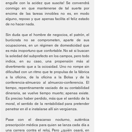
engulle con la acidez que suscita! Se convendrá 
conmigo en que mantenerse de tal suerte por 
encima de las tareas innobles no es, en modo 
alguno, reposo y que apenas facilita el feliz estado 
de no hacer nada.
Sin duda que el hombre de negocios, el patrón, el 
burócrata no se comprometen, aparte de sus 
ocupaciones, en un régimen de domesticidad que 
es más inoportuno que confortable. No sé si buscan 
la soledad del subprefecto en los campos, pero todo 
indica, en su caso, una propensión más al 
divertimento que a la ociosidad. Uno no rompe sin 
dificultad con un ritmo que te propulsa de la fábrica 
a la oficina, de la oficina a la Bolsa y de la 
conferencia-almuerzo al almuerzo-conferencia. El 
tiempo, repentinamente vaciado de su contabilidad 
dineraria, se vuelve tiempo muerto; apenas existe. 
Es preciso haber perdido, más que el sentido de la 
moral, el sentido de la rentabilidad para pretender 
penetrar en él e instalarse allí sin vergüenza.
Pase con el descanso nocturno, auténtica 
prescripción médica para quien se lanza cada día a 
una carrera contra el reloj. Pero ¿quién osará, en 