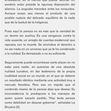
entusiasmo, es lo menos que puede decirse. Un 
sombrío ardor preside la rigurosa disposición del 
silencio. La angustia merodea entre los ronquidos. 
Aunque acaso sea menos el producto de una 
posible ruptura del delicado equilibrio de la nada 
que de la lasitud de la holganza.
Pues aquí la pereza no es más que la vanidad de 
un dormir sin sueños. Es una venganza contra la 
vida ausente, un arreglo de cuentas existencial que 
raposea con la muerte. Se reivindica el derecho a 
no ser nada en un universo que ya te ha condenado 
a la nulidad. Es demasiado o no es suficiente.
Seguramente puede encontrarse cierto placer en no 
estar para nadie, en quererse de una absoluta 
nulidad lucrativa, en dar testimonio de la propia 
inutilidad social en un mundo en el que se obtiene 
un resultado idéntico mediante una actividad muy a 
menudo frenética. Pero eso no impide que el 
contenido mismo de la pereza deje que desear. Su 
inconsistencia la predispone a los manejos de 
quien quiere sacarle partido. “Hay tanta pereza 
como debilidad en dejarse gobernar”, señalaba La 
Bruyère [4].