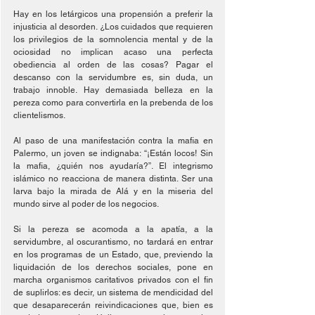
Hay en los letárgicos una propensión a preferir la 
injusticia al desorden. ¿Los cuidados que requieren 
los privilegios de la somnolencia mental y de la 
ociosidad no implican acaso una perfecta 
obediencia al orden de las cosas? Pagar el 
descanso con la servidumbre es, sin duda, un 
trabajo innoble. Hay demasiada belleza en la 
pereza como para convertirla en la prebenda de los 
clientelismos.
Al paso de una manifestación contra la mafia en 
Palermo, un joven se indignaba: “¡Están locos! Sin 
la mafia, ¿quién nos ayudaría?”. El integrismo 
islámico no reacciona de manera distinta. Ser una 
larva bajo la mirada de Alá y en la miseria del 
mundo sirve al poder de los negocios.
Si la pereza se acomoda a la apatía, a la 
servidumbre, al oscurantismo, no tardará en entrar 
en los programas de un Estado, que, previendo la 
liquidación de los derechos sociales, pone en 
marcha organismos caritativos privados con el fin 
de suplirlos: es decir, un sistema de mendicidad del 
que desaparecerán reivindicaciones que, bien es 