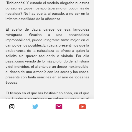
‘Trobiandés’. Y cuando el modelo alegraba nuestros 
corazones, ¿qué nos aportaba sino un poco más de 
nostalgia? No hay vuelta al pasado, a no ser en la 
irritante esterilidad de la añoranza.
El sueño de Jauja carece de esa languidez 
retrógrada. Gracias a una escandalosa 
improbabilidad, puede integrarse tanto mejor en el 
campo de los posibles. En Jauja presentimos que la 
exuberancia de la naturaleza se ofrece a quien la 
solicita sin querer saquearla o violarla. Por ella 
pasa, como venido de lo más profundo de la historia 
y del individuo, el aliento de un deseo inextinguible; 
el deseo de una armonía con los seres y las cosas, 
presente con tanta sencillez en el aire de todas las 
épocas.
El tiempo en el que las bestias hablaban, en el que 
los árboles eran pródigos en sabios consejos, en el 
que los objetos mismos se animaban se mantiene 
en el corazón de lo real en los niños. El perezoso 
descubre su fascinación enclavada en una 
indolencia que evoca en él confusamente la 
existencia prenatal, momento en el que el universo 
matricial, el vientre de la madre, dispensa amor, 