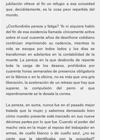
jubilación ofrece al fin un refugio a esa ociosidad 
que, decididamente, es la cosa peor repartida del 
mundo.
¿Confundiréis pereza y fatiga? Yo ni siquiera hablo 
del fin de esa existencia llamada cínicamente activa 
sobre el cual cuarenta años de desriñone cotidiano 
continúan imprimiendo su cadencia, mientras la 
vida se escapa por todos lados y los días se 
transforman en adelantos en la contabilidad de la 
muerte. La pereza en la que desborda de repente 
toda la carga de los deseos, prohibidos por 
cuarenta horas semanales de presencia obligatoria 
en la fábrica o en la oficina, no es más que una gris 
liberación, la aceleración de un retraso que hay que 
superar, la compulsión del perro al que 
repentinamente se le desata la correa.
La pereza, en suma, nunca fue en el pasado mejor 
tratada que la mujer, y sabemos demasiado bien 
cómo nuestro presente está marcado en sus nueve 
décimas partes por lo que fue. Cuando el poder del 
macho veía en la mujer al reposo del trabajador en 
armas, de cuello blanco o de cuello azul, ¿no es 
cierto que la identificaba con la ociosidad? 