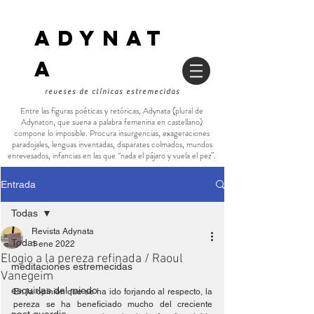
ADYNAT
a
reveses de clínicas estremecidas
Entre las figuras poéticas y retóricas, Adynata (plural de
Adynaton, que suena a palabra femenina en castellano)
compone lo imposible. Procura insurgencias, exageraciones
paradojales, lenguas inventadas, disparates colmados, mundos
enrevesados, infancias en las que “nada el pájaro y vuela el pez”.
Entrada
Todas
Revista Adynata
Todas
1 ene 2022
Elogio a la pereza refinada / Raoul
meditaciones estremecidas
Vanegeim
esquirlas del miedo
En la opinión que se ha ido forjando al respecto, la 
pereza se ha beneficiado mucho del creciente 