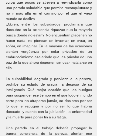
culpa que pocos se atreven a reivindicarla como 
una parada saludable que permite reconquistarse y 
no ir más allá en el camino por el que el viejo 
mundo se desliza.
¿Quién, entre los subsidiados, proclamará que 
descubre en la existencia riquezas que la mayoría 
busca donde no están? No encuentran placer en no 
hacer nada, no piensan en inventar, en crear, en 
soñar, en imaginar. En la mayoría de las ocasiones 
sienten vergüenza por estar privados de un 
embrutecimiento asalariado que les privaba de una 
paz de la que ahora disponen sin osar instalarse en 
ella.
La culpabilidad degrada y pervierte a la pereza, 
prohíbe su estado de gracia, la despoja de su 
inteligencia. Qué mejor ocasión que las huelgas 
para suspender ese tiempo en el que todo el mundo 
corre para no atraparse jamás, se desloma por ser 
lo que le repugna y por no ser lo que habría 
deseado, y cuenta con la jubilación, la enfermedad 
y la muerte para poner fin a su fatiga.
Una parada en el trabajo debería propagar la 
buena conciencia de la pereza, alentar ese 