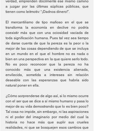
verdad, emprenden dócilmente ese mismo camino 
a juzgar por las últimas súplicas públicas, que 
tienen como leitmotiv: “¡Dadnos dinero!”.
El mercantilismo de tipo mafioso en el que se 
transforma la economía en declive no podría 
coexistir más que con una ociosidad vaciada de 
toda significación humana. Pues tal vez sea tiempo 
de darse cuenta de que la pereza es la peor o la 
mejor de las cosas dependiendo de que se incluya 
en un mundo en el que el hombre no es nada o 
bien en una perspectiva en la que quiere serlo todo. 
No es poco reconocer que la pereza no ha 
conocido más que una existencia alienada, 
envilecida, sometida a intereses sin relación 
deseable con las esperanzas que habría sido 
natural poner en ella.
¿Cómo sorprenderse de algo así, si lo mismo ocurre 
con el ser que se dice a sí mismo humano y pasa lo 
mejor de su vida demostrando que lo es bien poco? 
Tal cosa no impide, sin embargo, ni las aspiraciones 
ni el poder del imaginario por medio del cual la 
historia no hace más que suplir sus crueles 
realidades, ni que se bosquejen esos cambios que 