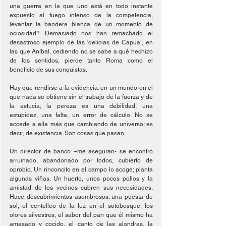
una guerra en la que uno está en todo instante 
expuesto al fuego intenso de la competencia, 
levantar la bandera blanca de un momento de 
ociosidad? Demasiado nos han remachado el 
desastroso ejemplo de las ‘delicias de Capua’, en 
las que Aníbal, cediendo no se sabe a qué hechizo 
de los sentidos, pierde tanto Roma como el 
beneficio de sus conquistas.
Hay que rendirse a la evidencia: en un mundo en el 
que nada se obtiene sin el trabajo de la fuerza y de 
la astucia, la pereza es una debilidad, una 
estupidez, una falta, un error de cálculo. No se 
accede a ella más que cambiando de universo; es 
decir, de existencia. Son cosas que pasan.
Un director de banco –me aseguran- se encontró 
arruinado, abandonado por todos, cubierto de 
oprobio. Un rinconcito en el campo lo acoge; planta 
algunas viñas. Un huerto, unos pocos pollos y la 
amistad de los vecinos cubren sus necesidades. 
Hace descubrimientos asombrosos: una puesta de 
sol, el centelleo de la luz en el sotobosque, los 
olores silvestres, el sabor del pan que él mismo ha 
amasado y cocido, el canto de las alondras, la 