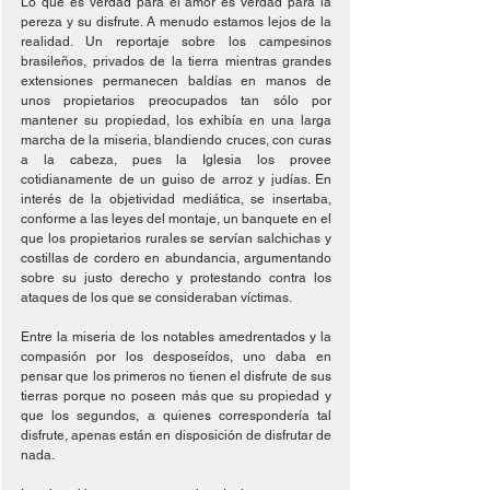
Lo que es verdad para el amor es verdad para la 
pereza y su disfrute. A menudo estamos lejos de la 
realidad. Un reportaje sobre los campesinos 
brasileños, privados de la tierra mientras grandes 
extensiones permanecen baldías en manos de 
unos propietarios preocupados tan sólo por 
mantener su propiedad, los exhibía en una larga 
marcha de la miseria, blandiendo cruces, con curas 
a la cabeza, pues la Iglesia los provee 
cotidianamente de un guiso de arroz y judías. En 
interés de la objetividad mediática, se insertaba, 
conforme a las leyes del montaje, un banquete en el 
que los propietarios rurales se servían salchichas y 
costillas de cordero en abundancia, argumentando 
sobre su justo derecho y protestando contra los 
ataques de los que se consideraban víctimas.
Entre la miseria de los notables amedrentados y la 
compasión por los desposeídos, uno daba en 
pensar que los primeros no tienen el disfrute de sus 
tierras porque no poseen más que su propiedad y 
que los segundos, a quienes correspondería tal 
disfrute, apenas están en disposición de disfrutar de 
nada.