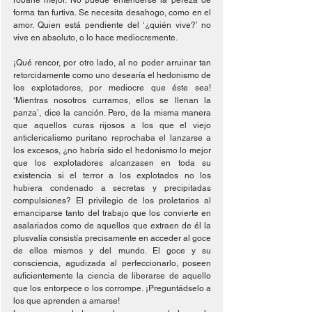
robarle mejor. No puede entenderse la pereza de 
forma tan furtiva. Se necesita desahogo, como en el 
amor. Quien está pendiente del ‘¿quién vive?’ no 
vive en absoluto, o lo hace mediocremente.
¡Qué rencor, por otro lado, al no poder arruinar tan 
retorcidamente como uno desearía el hedonismo de 
los explotadores, por mediocre que éste sea! 
‘Mientras nosotros curramos, ellos se llenan la 
panza’, dice la canción. Pero, de la misma manera 
que aquellos curas rijosos a los que el viejo 
anticlericalismo puritano reprochaba el lanzarse a 
los excesos, ¿no habría sido el hedonismo lo mejor 
que los explotadores alcanzasen en toda su 
existencia si el terror a los explotados no los 
hubiera condenado a secretas y precipitadas 
compulsiones? El privilegio de los proletarios al 
emanciparse tanto del trabajo que los convierte en 
asalariados como de aquellos que extraen de él la 
plusvalía consistía precisamente en acceder al goce 
de ellos mismos y del mundo. El goce y su 
consciencia, agudizada al perfeccionarlo, poseen 
suficientemente la ciencia de liberarse de aquello 
que los entorpece o los corrompe. ¡Preguntádselo a 
los que aprenden a amarse!