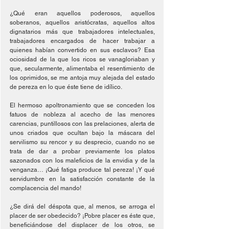
¿Qué eran aquellos poderosos, aquellos 
soberanos, aquellos aristócratas, aquellos altos 
dignatarios más que trabajadores intelectuales, 
trabajadores encargados de hacer trabajar a 
quienes habían convertido en sus esclavos? Esa 
ociosidad de la que los ricos se vanagloriaban y 
que, secularmente, alimentaba el resentimiento de 
los oprimidos, se me antoja muy alejada del estado 
de pereza en lo que éste tiene de idílico.
El hermoso apoltronamiento que se conceden los 
fatuos de nobleza al acecho de las menores 
carencias, puntillosos con las prelaciones, alerta de 
unos criados que ocultan bajo la máscara del 
servilismo su rencor y su desprecio, cuando no se 
trata de dar a probar previamente los platos 
sazonados con los maleficios de la envidia y de la 
venganza… ¡Qué fatiga produce tal pereza! ¡Y qué 
servidumbre en la satisfacción constante de la 
complacencia del mando!
¿Se dirá del déspota que, al menos, se arroga el 
placer de ser obedecido? ¡Pobre placer es éste que, 
beneficiándose del displacer de los otros, se 