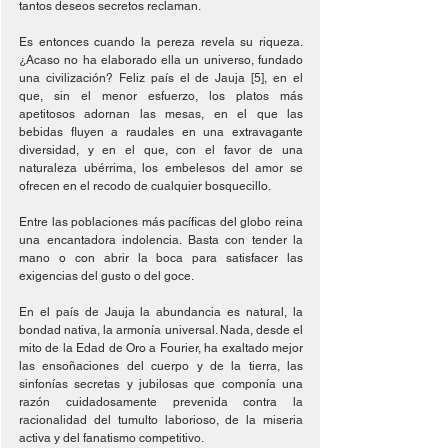
tantos deseos secretos reclaman.
Es entonces cuando la pereza revela su riqueza. 
¿Acaso no ha elaborado ella un universo, fundado 
una civilización? Feliz país el de Jauja [5], en el 
que, sin el menor esfuerzo, los platos más 
apetitosos adornan las mesas, en el que las 
bebidas fluyen a raudales en una extravagante 
diversidad, y en el que, con el favor de una 
naturaleza ubérrima, los embelesos del amor se 
ofrecen en el recodo de cualquier bosquecillo.
Entre las poblaciones más pacíficas del globo reina 
una encantadora indolencia. Basta con tender la 
mano o con abrir la boca para satisfacer las 
exigencias del gusto o del goce.
En el país de Jauja la abundancia es natural, la 
bondad nativa, la armonía universal. Nada, desde el 
mito de la Edad de Oro a Fourier, ha exaltado mejor 
las ensoñaciones del cuerpo y de la tierra, las 
sinfonías secretas y jubilosas que componía una 
razón cuidadosamente prevenida contra la 
racionalidad del tumulto laborioso, de la miseria 
activa y del fanatismo competitivo.