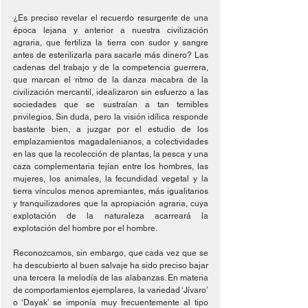
¿Es preciso revelar el recuerdo resurgente de una 
época lejana y anterior a nuestra civilización 
agraria, que fertiliza la tierra con sudor y sangre 
antes de esterilizarla para sacarle más dinero? Las 
cadenas del trabajo y de la competencia guerrera, 
que marcan el ritmo de la danza macabra de la 
civilización mercantil, idealizaron sin esfuerzo a las 
sociedades que se sustraían a tan temibles 
privilegios. Sin duda, pero la visión idílica responde 
bastante bien, a juzgar por el estudio de los 
emplazamientos magadalenianos, a colectividades 
en las que la recolección de plantas, la pesca y una 
caza complementaria tejían entre los hombres, las 
mujeres, los animales, la fecundidad vegetal y la 
tierra vínculos menos apremiantes, más igualitarios 
y tranquilizadores que la apropiación agraria, cuya 
explotación de la naturaleza acarreará la 
explotación del hombre por el hombre.
Reconozcamos, sin embargo, que cada vez que se 
ha descubierto al buen salvaje ha sido preciso bajar 
una tercera la melodía de las alabanzas. En materia 
de comportamientos ejemplares, la variedad ‘Jívaro’ 
o ‘Dayak’ se imponía muy frecuentemente al tipo 