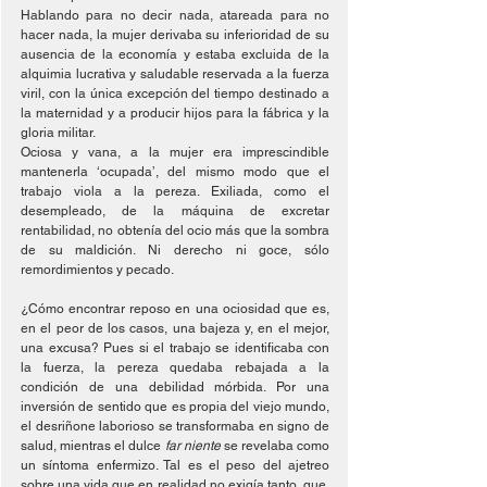
Hablando para no decir nada, atareada para no 
hacer nada, la mujer derivaba su inferioridad de su 
ausencia de la economía y estaba excluida de la 
alquimia lucrativa y saludable reservada a la fuerza 
viril, con la única excepción del tiempo destinado a 
la maternidad y a producir hijos para la fábrica y la 
gloria militar.
Ociosa y vana, a la mujer era imprescindible 
mantenerla ‘ocupada’, del mismo modo que el 
trabajo viola a la pereza. Exiliada, como el 
desempleado, de la máquina de excretar 
rentabilidad, no obtenía del ocio más que la sombra 
de su maldición. Ni derecho ni goce, sólo 
remordimientos y pecado.
¿Cómo encontrar reposo en una ociosidad que es, 
en el peor de los casos, una bajeza y, en el mejor, 
una excusa? Pues si el trabajo se identificaba con 
la fuerza, la pereza quedaba rebajada a la 
condición de una debilidad mórbida. Por una 
inversión de sentido que es propia del viejo mundo, 
el desriñone laborioso se transformaba en signo de 
salud, mientras el dulce 
far niente
 se revelaba como 
un síntoma enfermizo. Tal es el peso del ajetreo 
sobre una vida que en realidad no exigía tanto, que, 