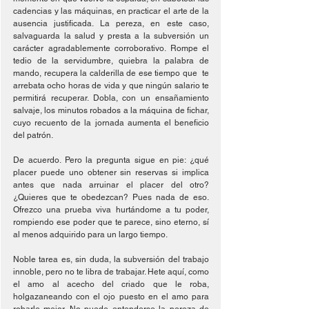
cadencias y las máquinas, en practicar el arte de la 
ausencia justificada. La pereza, en este caso, 
salvaguarda la salud y presta a la subversión un 
carácter agradablemente corroborativo. Rompe el 
tedio de la servidumbre, quiebra la palabra de 
mando, recupera la calderilla de ese tiempo que  te 
arrebata ocho horas de vida y que ningún salario te 
permitirá recuperar. Dobla, con un ensañamiento 
salvaje, los minutos robados a la máquina de fichar, 
cuyo recuento de la jornada aumenta el beneficio 
del patrón.
De acuerdo. Pero la pregunta sigue en pie: ¿qué 
placer puede uno obtener sin reservas si implica 
antes que nada arruinar el placer del otro? 
¿Quieres que te obedezcan? Pues nada de eso. 
Ofrezco una prueba viva hurtándome a tu poder, 
rompiendo ese poder que te parece, sino eterno, sí 
al menos adquirido para un largo tiempo.
Noble tarea es, sin duda, la subversión del trabajo 
innoble, pero no te libra de trabajar. Hete aquí, como 
el amo al acecho del criado que le roba, 
holgazaneando con el ojo puesto en el amo para 