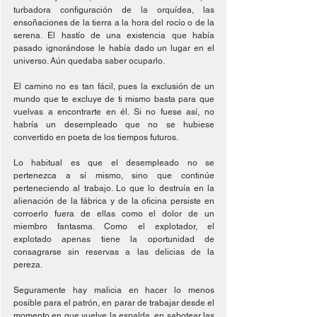
turbadora configuración de la orquídea, las 
ensoñaciones de la tierra a la hora del rocío o de la 
serena. El hastío de una existencia que había 
pasado ignorándose le había dado un lugar en el 
universo. Aún quedaba saber ocuparlo.
El camino no es tan fácil, pues la exclusión de un 
mundo que te excluye de ti mismo basta para que 
vuelvas a encontrarte en él. Si no fuese así, no 
habría un desempleado que no se hubiese 
convertido en poeta de los tiempos futuros.
Lo habitual es que el desempleado no se 
pertenezca a sí mismo, sino que continúe 
perteneciendo al trabajo. Lo que lo destruía en la 
alienación de la fábrica y de la oficina persiste en 
corroerlo fuera de ellas como el dolor de un 
miembro fantasma. Como el explotador, el 
explotado apenas tiene la oportunidad de 
consagrarse sin reservas a las delicias de la 
pereza.
Seguramente hay malicia en hacer lo menos 
posible para el patrón, en parar de trabajar desde el 
momento en que vuelve la espalda, en sabotear las 