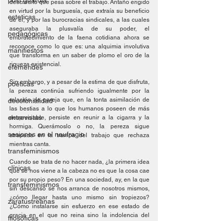
post guardia
descrédito que pesa sobre el trabajo. Antaño erigido 
en virtud por la burguesía, que extraía su beneficio 
esteticas
de él, y por las burocracias sindicales, a las cuales 
aseguraba la plusvalía de su poder, el 
pedagógicas
embrutecimiento de la faena cotidiana ahora se 
reconoce como lo que es: una alquimia involutiva 
manifiestos
que transforma en un saber de plomo el oro de la 
riqueza existencial.
efemérides
Sin embargo, y a pesar de la estima de que disfruta, 
poéticas
la pereza continúa sufriendo igualmente por la 
relación de pareja que, en la tonta asimilación de 
decolonialidad
las bestias a lo que los humanos poseen de más 
entrevistas
despreciable, persiste en reunir a la cigarra y la 
hormiga. Querámoslo o no, la pereza sigue 
sesiones en el naufragio
atrapada en la trampa del trabajo que rechaza 
mientras canta.
transfeminismos
Cuando se trata de no hacer nada, ¿la primera idea 
clínicas
que se nos viene a la cabeza no es que la cosa cae 
por su propio peso? En una sociedad, ay, en la que 
transfeminismos
sin descanso se nos arranca de nosotros mismos, 
¿cómo llegar hasta uno mismo sin tropiezos? 
zaratustreanas
¿Cómo instalarse sin esfuerzo en ese estado de 
gracia en el que no reina sino la indolencia del 
filosóficas