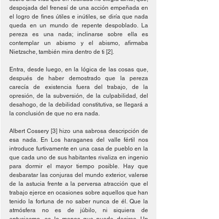
despojada del frenesí de una acción empeñada en 
el logro de fines útiles e inútiles, se diría que nada 
queda en un mundo de repente despoblado. La 
pereza es una nada; inclinarse sobre ella es 
contemplar un abismo y el abismo, afirmaba 
Nietzsche, también mira dentro de ti [2].
Entra, desde luego, en la lógica de las cosas que, 
después de haber demostrado que la pereza 
carecía de existencia fuera del trabajo, de la 
opresión, de la subversión, de la culpabilidad, del 
desahogo, de la debilidad constitutiva, se llegará a 
la conclusión de que no era nada.
Albert Cossery [3] hizo una sabrosa descripción de 
esa nada. En Los haraganes del valle fértil nos 
introduce furtivamente en una casa de pueblo en la 
que cada uno de sus habitantes rivaliza en ingenio 
para dormir el mayor tiempo posible. Hay que 
desbaratar las conjuras del mundo exterior, valerse 
de la astucia frente a la perversa atracción que el 
trabajo ejerce en ocasiones sobre aquellos que han 
tenido la fortuna de no saber nunca de él. Que la 
atmósfera no es de júbilo, ni siquiera de 