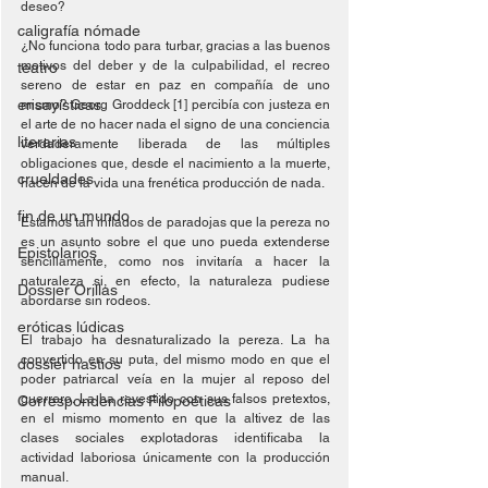
deseo?
caligrafía nómade
¿No funciona todo para turbar, gracias a las buenos 
motivos del deber y de la culpabilidad, el recreo 
teatro
sereno de estar en paz en compañía de uno 
ensayísticas
mismo? Georg Groddeck [1] percibía con justeza en 
el arte de no hacer nada el signo de una conciencia 
literarias
verdaderamente liberada de las múltiples 
obligaciones que, desde el nacimiento a la muerte, 
crueldades
hacen de la vida una frenética producción de nada.
fin de un mundo
Estamos tan inflados de paradojas que la pereza no 
es un asunto sobre el que uno pueda extenderse 
Epistolarios
sencillamente, como nos invitaría a hacer la 
naturaleza si, en efecto, la naturaleza pudiese 
Dossier Orillas
abordarse sin rodeos.
eróticas lúdicas
El trabajo ha desnaturalizado la pereza. La ha 
convertido en su puta, del mismo modo en que el 
dossier hastíos
poder patriarcal veía en la mujer al reposo del 
guerrero. La ha revestido con sus falsos pretextos, 
Correspondencias Filopoéticas
en el mismo momento en que la altivez de las 
clases sociales explotadoras identificaba la 
actividad laboriosa únicamente con la producción 
manual.