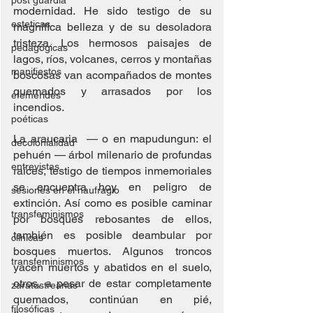
post guardia
modernidad. He sido testigo de su 
esteticas
magnífica belleza y de su desoladora 
tristeza. Los hermosos paisajes de 
pedagógicas
lagos, ríos, volcanes, cerros y montañas 
manifiestos
boscosas van acompañados de montes 
quemados y arrasados por los 
efemérides
incendios.
poéticas
La araucaria  — o en mapudungun: el 
decolonialidad
pehuén — árbol milenario de profundas 
entrevistas
raíces, testigo de tiempos inmemoriales 
se encuentra hoy en peligro de 
sesiones en el naufragio
extinción. Así como es posible caminar 
transfeminismos
por bosques rebosantes de ellos, 
también es posible deambular por 
clínicas
bosques muertos. Algunos troncos 
transfeminismos
yacen muertos y abatidos en el suelo, 
otros, a pesar de estar completamente 
zaratustreanas
quemados, continúan en pié, 
filosóficas