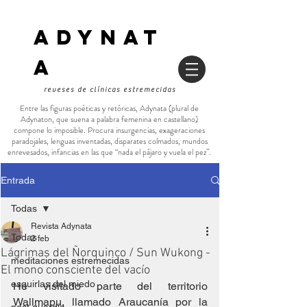
ADYNAT
a
reveses de clínicas estremecidas
Entre las figuras poéticas y retóricas, Adynata (plural de
Adynaton, que suena a palabra femenina en castellano)
compone lo imposible. Procura insurgencias, exageraciones
paradojales, lenguas inventadas, disparates colmados, mundos
enrevesados, infancias en las que “nada el pájaro y vuela el pez”.
Entrada
Todas
Revista Adynata
Todas
2 feb
Lágrimas del Ñorquinco / Sun Wukong -
meditaciones estremecidas
El mono consciente del vacío
esquirlas del miedo
He visitado parte del territorio 
Wallmapu, llamado Araucanía por la 