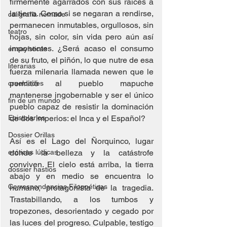
firmemente agarrados con sus raíces a 
la tierra. Como si se negaran a rendirse, 
caligrafía nómade
permanecen inmutables, orgullosos, sin 
teatro
hojas, sin color, sin vida pero aún así 
imponentes. ¿Será acaso el consumo 
ensayísticas
de su fruto, el piñón, lo que nutre de esa 
literarias
fuerza milenaria llamada newen que le 
permitió al pueblo mapuche 
crueldades
mantenerse ingobernable y ser el único 
fin de un mundo
pueblo capaz de resistir la dominación 
Epistolarios
de dos imperios: el Inca y el Español?
Dossier Orillas
Así es el Lago del Ñorquinco, lugar 
eróticas lúdicas
donde la belleza y la catástrofe 
conviven. El cielo está arriba, la tierra 
dossier hastíos
abajo y en medio se encuentra lo 
Correspondencias Filopoéticas
humano, protagonista de la tragedia. 
Trastabillando, a los tumbos y 
tropezones, desorientado y cegado por 
las luces del progreso. Culpable, testigo 