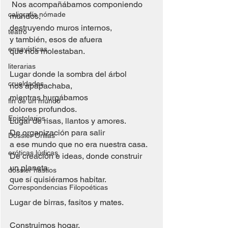
 Nos acompañábamos componiendo 
caligrafía nómade
mundos, 
destruyendo muros internos, 
teatro
y también, esos de afuera 
ensayísticas
que nos molestaban.
literarias
Lugar donde la sombra del árbol 
crueldades
nos apapachaba, 
mientras hurgábamos 
fin de un mundo
dolores profundos.  
Epistolarios
Lugar de risas, llantos y amores. 
De organización para salir 
Dossier Orillas
a ese mundo que no era nuestra casa.
eróticas lúdicas
De creación e ideas, donde construir 
un planeta 
dossier hastíos
que sí quisiéramos habitar.  
Correspondencias Filopoéticas
Lugar de birras, fasitos y mates.
Construimos hogar, 