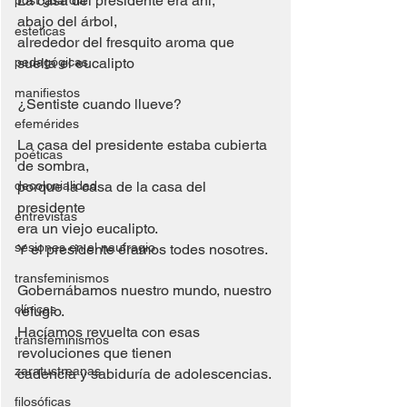
La casa del presidente era ahí, 
post guardia
abajo del árbol,
esteticas
alrededor del fresquito aroma que 
pedagógicas
suelta el eucalipto
manifiestos
¿Sentiste cuando llueve?
efemérides
La casa del presidente estaba cubierta 
poéticas
de sombra, 
decolonialidad
porque la casa de la casa del 
presidente 
entrevistas
era un viejo eucalipto. 
sesiones en el naufragio
Y el presidente éramos todes nosotres.
transfeminismos
Gobernábamos nuestro mundo, nuestro 
clínicas
refugio. 
Hacíamos revuelta con esas 
transfeminismos
revoluciones que tienen 
zaratustreanas
cadencia y sabiduría de adolescencias.
filosóficas