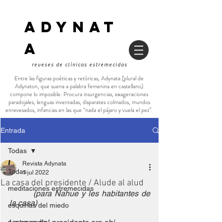
ADYNAT
a
reveses de clínicas estremecidas
Entre las figuras poéticas y retóricas, Adynata (plural de
Adynaton, que suena a palabra femenina en castellano)
compone lo imposible. Procura insurgencias, exageraciones
paradojales, lenguas inventadas, disparates colmados, mundos
enrevesados, infancias en las que “nada el pájaro y vuela el pez”.
Entrada
Todas
Revista Adynata
Todas
1 jul 2022
La casa del presidente / Alude al alud
meditaciones estremecidas
 (para Nahue y les habitantes de 
la casa) 
esquirlas del miedo