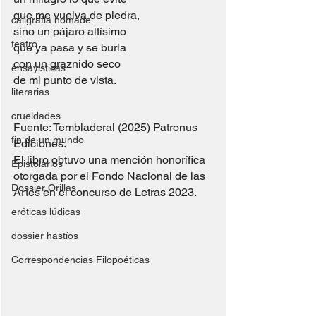
que me vuelva de piedra,
caligrafía nómade
sino un pájaro altísimo
teatro
que ya pasa y se burla
con un graznido seco
ensayísticas
de mi punto de vista.
literarias
crueldades
Fuente: Tembladeral (2025) Patronus 
fin de un mundo
Ediciones.
El libro obtuvo una mención honorífica 
Epistolarios
otorgada por el Fondo Nacional de las 
Dossier Orillas
Artes en el concurso de Letras 2023.
eróticas lúdicas
dossier hastíos
Correspondencias Filopoéticas