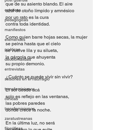
post guardia
que de su asiento blando. El aire
esteticas
azul de otoño límpido y amnésico
por un rato es la cura
pedagógicas
contra toda identidad.
manifiestos
Como quien barre hojas secas, la mujer
efemérides
se peina hasta que el cielo
poéticas
se vuelve lila y su silueta,
la gárgola que ahuyenta
decolonialidad
su propio demonio.
entrevistas
¿Cuánto se puede vivir sin vivir?
sesiones en el naufragio
transfeminismos
El sol desde acá
solo es reflejo en las ventanas,
clínicas
las pobres paredes
transfeminismos
donde crece la noche. 
zaratustreanas
En la última luz, no será
filosóficas
un milagro lo que evite