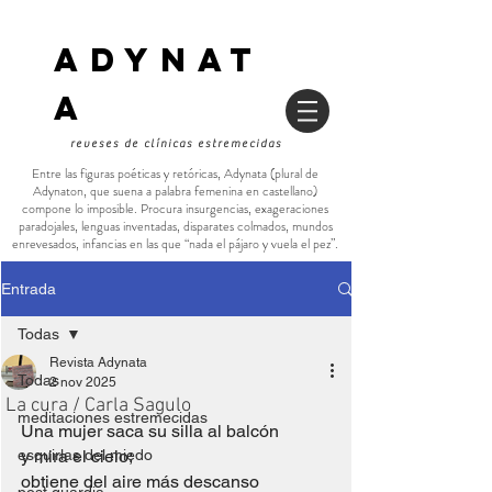
ADYNAT
a
reveses de clínicas estremecidas
Entre las figuras poéticas y retóricas, Adynata (plural de
Adynaton, que suena a palabra femenina en castellano)
compone lo imposible. Procura insurgencias, exageraciones
paradojales, lenguas inventadas, disparates colmados, mundos
enrevesados, infancias en las que “nada el pájaro y vuela el pez”.
Entrada
Todas
Revista Adynata
Todas
2 nov 2025
La cura / Carla Sagulo
meditaciones estremecidas
Una mujer saca su silla al balcón 
esquirlas del miedo
y mira el cielo;
obtiene del aire más descanso