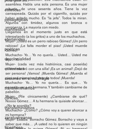
post guardia
asamblea. Habla una sola persona. Es una mujer 
robusta, de unos sesenta años. Tiene la voz 
esteticas
carraspeada. Quizás por el cigarrillo, quizás por 
haber gritado mucho. Es “la jefa”. Todos la miran. 
pedagógicas
Algunos con timidez, algunos con bronca o 
vergüenza. La mayoría con miedo.
manifiestos
Llegamos en el momento justo en que está 
interpelando (a los gritos) a uno de los muchachos.
efemérides
Mujer- ¡Usted es un perro rabioso Gómez! ¡Un perro 
rabioso! ¡Le falta morder el piso! ¡Usted muerde 
poéticas
Gómez!
Muchacho- Yo… Yo no quería… Usted… Usted me 
decolonialidad
dijo… Yo…
Mujer- (cada vez más histriónica, casi poseída) 
entrevistas
¡Usted me tiró con una silla! ¡Es un animal! ¡Dejó de 
ser persona! ¡Vamos! ¡Muerda Gómez! ¡Muerda el 
sesiones en el naufragio
piso acá mismo en frente de todos! ¡Muerda!
Muchacho- Yo… Yo no quería… Es que… Yo 
necesito ver a mi hermana. Y también cambiarme de 
transfeminismos
pabellón.
Mujer- (Ríe cínicamente) ¿Cambiarse de qué? 
clínicas
Noooo Gómez… A tu hermana la quisiste ahorcar… 
¿No te acordás? 
transfeminismos
Muchacho- ¿Cómo? ¿Cómo voy a querer ahorcar a 
mi hermana?
zaratustreanas
Mujer- Estaba  borracho Gómez. Borracho y vaya a 
saber que más… ¡A usted no lo quieren en ningún 
filosóficas
lado! ¡Nadie lo quiere Gómez! ¡Ni su hermana! 