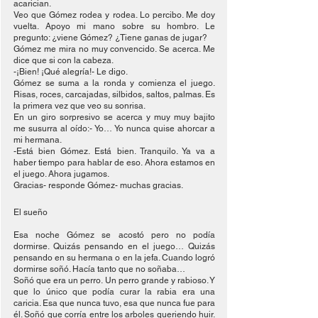
acarician.
Veo que Gómez rodea y rodea. Lo percibo. Me doy 
vuelta. Apoyo mi mano sobre su hombro. Le 
pregunto: ¿viene Gómez? ¿Tiene ganas de jugar?
Gómez me mira no muy convencido. Se acerca. Me 
dice que si con la cabeza.
-¡Bien! ¡Qué alegría!- Le digo.
Gómez se suma a la ronda y comienza el juego. 
Risas, roces, carcajadas, silbidos, saltos, palmas. Es 
la primera vez que veo su sonrisa.
En un giro sorpresivo se acerca y muy muy bajito 
me susurra al oído:- Yo… Yo nunca quise ahorcar a 
mi hermana.
-Está bien Gómez. Está bien. Tranquilo. Ya va a 
haber tiempo para hablar de eso. Ahora estamos en 
el juego. Ahora jugamos.
Gracias- responde Gómez- muchas gracias.
El sueño
Esa noche Gómez se acostó pero no podía 
dormirse. Quizás pensando en el juego… Quizás 
pensando en su hermana o en la jefa. Cuando logró 
dormirse soñó. Hacía tanto que no soñaba… 
Soñó que era un perro. Un perro grande y rabioso. Y 
que lo único que podía curar la rabia era una 
caricia. Esa que nunca tuvo, esa que nunca fue para 
él. Soñó que corría entre los arboles queriendo huir. 