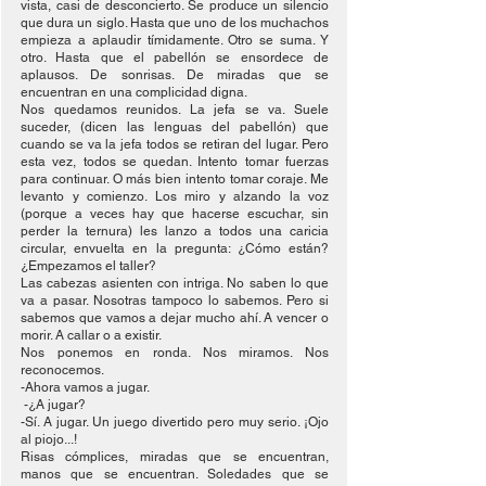
vista, casi de desconcierto. Se produce un silencio 
que dura un siglo. Hasta que uno de los muchachos 
empieza a aplaudir tímidamente. Otro se suma. Y 
otro. Hasta que el pabellón se ensordece de 
aplausos. De sonrisas. De miradas que se 
encuentran en una complicidad digna.
Nos quedamos reunidos. La jefa se va. Suele 
suceder, (dicen las lenguas del pabellón) que 
cuando se va la jefa todos se retiran del lugar. Pero 
esta vez, todos se quedan. Intento tomar fuerzas 
para continuar. O más bien intento tomar coraje. Me 
levanto y comienzo. Los miro y alzando la voz 
(porque a veces hay que hacerse escuchar, sin 
perder la ternura) les lanzo a todos una caricia 
circular, envuelta en la pregunta: ¿Cómo están? 
¿Empezamos el taller?
Las cabezas asienten con intriga. No saben lo que 
va a pasar. Nosotras tampoco lo sabemos. Pero si 
sabemos que vamos a dejar mucho ahí. A vencer o 
morir. A callar o a existir.
Nos ponemos en ronda. Nos miramos. Nos 
reconocemos.
-Ahora vamos a jugar.
 -¿A jugar?
-Sí. A jugar. Un juego divertido pero muy serio. ¡Ojo 
al piojo...!
Risas cómplices, miradas que se encuentran, 
manos que se encuentran. Soledades que se 