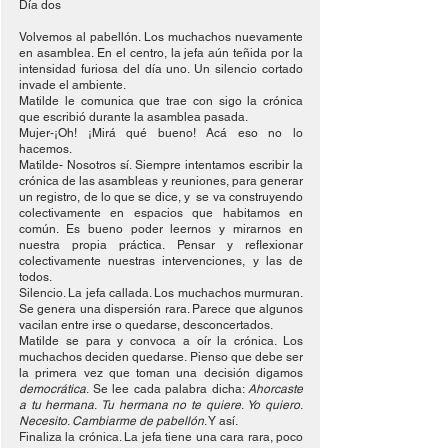
Día dos
Volvemos al pabellón. Los muchachos nuevamente 
en asamblea. En el centro, la jefa aún teñida por la 
intensidad furiosa del día uno. Un silencio cortado 
invade el ambiente.
Matilde le comunica que trae con sigo la crónica 
que escribió durante la asamblea pasada.
Mujer-¡Oh! ¡Mirá qué bueno! Acá eso no lo 
hacemos.
Matilde- Nosotros sí. Siempre intentamos escribir la 
crónica de las asambleas y reuniones, para generar 
un registro, de lo que se dice, y  se va construyendo 
colectivamente en espacios que habitamos en 
común. Es bueno poder leernos y mirarnos en 
nuestra propia práctica. Pensar y reflexionar 
colectivamente nuestras intervenciones, y las de 
todos.
Silencio. La jefa callada. Los muchachos murmuran. 
Se genera una dispersión rara. Parece que algunos 
vacilan entre irse o quedarse, desconcertados.
Matilde se para y convoca a oír la crónica. Los 
muchachos deciden quedarse. Pienso que debe ser 
la primera vez que toman una decisión digamos 
democrática
. Se lee cada palabra dicha: 
Ahorcaste 
a tu hermana
. 
Tu hermana no te quiere
. 
Yo quiero
. 
Necesito
. 
Cambiarme de pabellón
. Y así.
Finaliza la crónica. La jefa tiene una cara rara, poco 