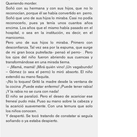
Queriendo morder.
Soñó con su hermana y con sus hijos, que no lo 
reconocían, porque él se había convertido en  perro. 
Soñó que uno de sus hijos lo miraba. Casi no podía 
reconocerlo, pues ya tenía unos cuantos años 
encima. Los años que el mismo había pasado en el 
hospital, o sea en la institución, es decir, en el 
manicomio.
Pero uno de sus hijos lo miraba. Primero con 
desconfianza. Tal vez sea por la espuma, que surge 
de mi gran boca putrefacta- pensó el perro- . Pero 
los ojos del niño fueron abriendo sus cuencas y 
transformándose en una mirada tierna.
 – ¡Mamá, mamá! ¡Mirá quién vino! ¡Un vagabundo! 
– Gómez (o sea el perro) lo miró absorto. El niño 
extendió su mano flaquita.
-¡No lo toques! Gritó la madre desde la ventana de 
la cocina ¡Puede estar enfermo! ¡Puede tener rabia! 
¡Y la rabia no se cura con nada!
El niño se paralizó. Pero el deseo de acariciar ese 
frenesí pudo más. Puso su mano sobre la cabeza y 
la acarició suavemente. Con una ternura que solo 
los niños conocen.
Y despertó. Se tocó tratando de constatar si seguía 
soñando o ya estaba despierto.