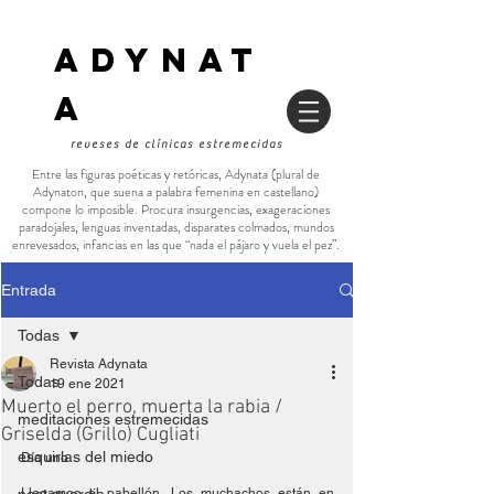
ADYNAT
a
reveses de clínicas estremecidas
Entre las figuras poéticas y retóricas, Adynata (plural de
Adynaton, que suena a palabra femenina en castellano)
compone lo imposible. Procura insurgencias, exageraciones
paradojales, lenguas inventadas, disparates colmados, mundos
enrevesados, infancias en las que “nada el pájaro y vuela el pez”.
Entrada
Todas
Revista Adynata
Todas
19 ene 2021
Muerto el perro, muerta la rabia /
meditaciones estremecidas
Griselda (Grillo) Cugliati
esquirlas del miedo
Día uno
Llegamos al pabellón. Los muchachos están en 