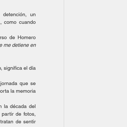
 detención, un 
a, como cuando 
erso de Homero 
e me detiene en 
significa el día 
 jornada que se 
orta la memoria 
n la década del 
artir de fotos, 
ratan de sentir 