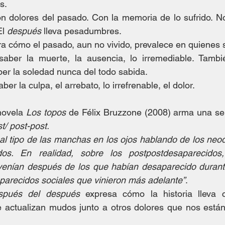
s. 
El 
después 
lleva pesadumbres.
ra cómo el pasado, aun no vivido, prevalece en quienes 
a saber la muerte, la ausencia, lo irremediable. Tambi
aber la soledad nunca del todo sabida.
aber la culpa, el arrebato, lo irrefrenable, el dolor.
novela 
Los topos
 de Félix Bruzzone (2008) arma una ser
t/ post-post. 
al tipo de las manchas en los ojos hablando de los neo
dos. En realidad, sobre los postpostdesaparecidos,
enían después de los que habían desaparecido durante 
parecidos sociales que vinieron más adelante”
.
spués del después
 expresa cómo la historia lleva c
actualizan mudos junto a otros dolores que nos está