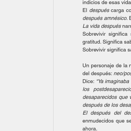
indicios de esas vida
El 
después
después amnésico
. 
La vida después
 nar
Sobrevivir signific
gratitud. Significa s
Sobrevivir significa s
Un personaje de la 
del después: 
neo/pos
Dice: 
“Ya imaginaba 
los postdesapareci
desaparecidos que v
después de los desa
El después del de
enmudecidos que se 
ahora.