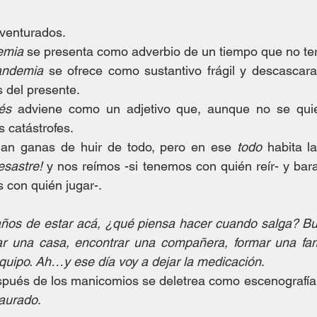
venturados.
emia
 se presenta como adverbio de un tiempo que no te
andemia
 se ofrece como sustantivo frágil y descascar
s del presente.
és
 adviene como un adjetivo que, aunque no se quier
 catástrofes.
an ganas de huir de todo, pero en ese 
todo
 habita l
esastre!
 y nos reímos -si tenemos con quién reír- y ba
 con quién jugar-. 
ños de estar acá, ¿qué piensa hacer cuando salga? Busc
r una casa, encontrar una compañera, formar una fami
quipo. Ah…y ese día voy a dejar la medicación
.
pués de los manicomios se deletrea como escenografía
taurado
.