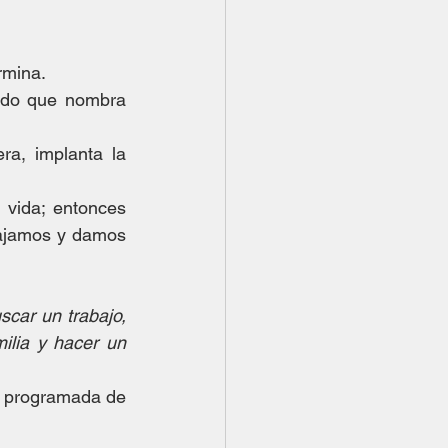
rmina.
ado que nombra 
a, implanta la 
a vida; entonces 
rajamos y damos 
ar un trabajo, 
lia y hacer un 
 programada de 