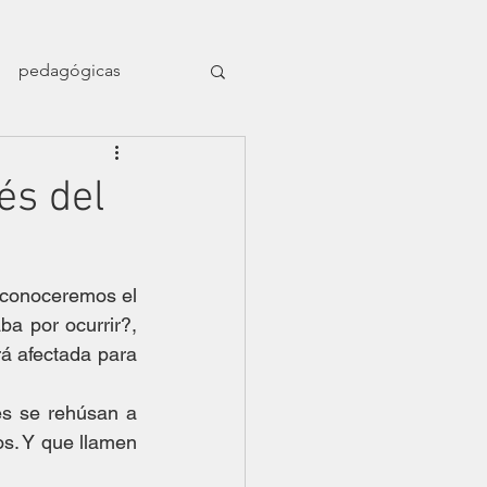
pedagógicas
en el naufragio
és del
ligrafía nómade
conoceremos el 
 por ocurrir?, 
Dossier Orillas
á afectada para 
s se rehúsan a 
s. Y que llamen 