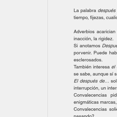
La palabra 
después
tiempo, fijezas, cual
Adverbios acarician 
inacción, la rigidez.
Si anotamos 
Despué
porvenir. Puede hab
esclerosados.
También interesa 
el
se sabe, aunque sí s
El después de… 
so
interrupción, un inte
Convalecencias pid
enigmáticas marcas,
Convalecencias sol
pasando?