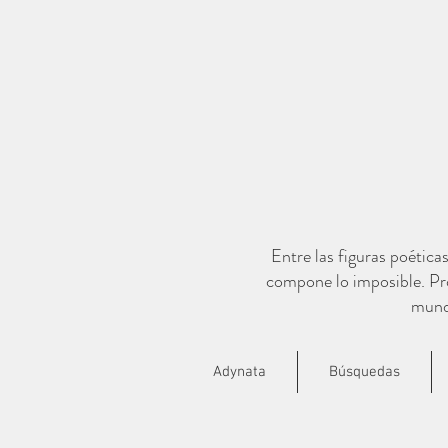
Entre las figuras poética
compone lo imposible. Pro
mundo
Adynata
Búsquedas