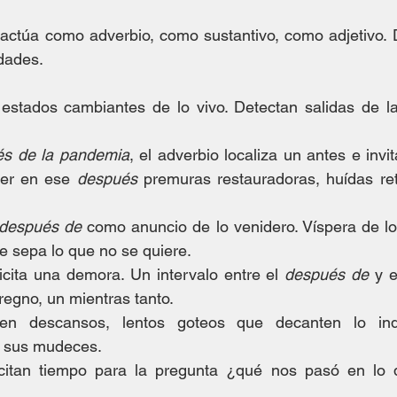
 actúa como adverbio, como sustantivo, como adjetivo. D
idades.
estados cambiantes de lo vivo. Detectan salidas de la 
s de la pandemia
, el adverbio localiza un antes e invi
er en ese 
después
 premuras restauradoras, huídas re
 después de
 como anuncio de lo venidero. Víspera de lo
e sepa lo que no se quiere.
licita una demora. Un intervalo entre el 
después de
 y e
rregno, un mientras tanto.
en descansos, lentos goteos que decanten lo indis
 sus mudeces. 
icitan tiempo para la pregunta ¿qué nos pasó en lo 