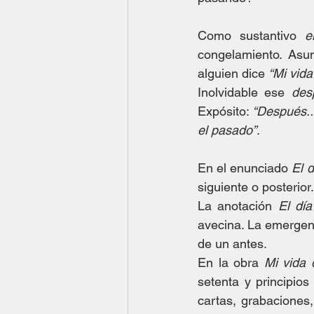
Como sustantivo 
e
congelamiento. Asum
alguien dice 
“Mi vida
Inolvidable ese 
des
Expósito: 
“Después..
el pasado”
.
En el enunciado 
El 
siguiente o posterior.
La anotación 
El dí
avecina. La emergenc
de un antes. 
En la obra 
Mi vida 
setenta y principios
cartas, grabaciones,