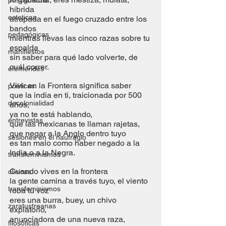
post guardia
híbrida
esteticas
atrapada en el fuego cruzado entre los 
bandos
pedagógicas
mientras llevas las cinco razas sobre tu 
espalda
manifiestos
sin saber para qué lado volverte, de 
cuál correr.
efemérides
Vivir en la Frontera significa saber
poéticas
que la india en ti, traicionada por 500 
decolonialidad
años,
ya no te está hablando,
entrevistas
que las mexicanas te llaman rajetas, 
que negar a la Anglo dentro tuyo
sesiones en el naufragio
es tan malo como haber negado a la 
India o a la Negra.
transfeminismos
Cuando vives en la frontera
clínicas
la gente camina a través tuyo, el viento 
transfeminismos
roba tu voz
eres una burra, buey, un chivo 
zaratustreanas
expiatorio,
anunciadora de una nueva raza,
filosóficas