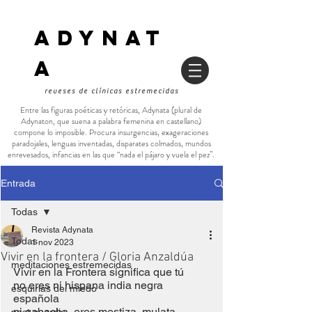
ADYNAT
a
reveses de clínicas estremecidas
Entre las figuras poéticas y retóricas, Adynata (plural de
Adynaton, que suena a palabra femenina en castellano)
compone lo imposible. Procura insurgencias, exageraciones
paradojales, lenguas inventadas, disparates colmados, mundos
enrevesados, infancias en las que “nada el pájaro y vuela el pez”.
Entrada
Todas
Revista Adynata
Todas
1 nov 2023
Vivir en la frontera / Gloria Anzaldúa
meditaciones estremecidas
Vivir en la Frontera significa que tú
no eres ni hispana india negra 
esquirlas del miedo
española
ni gabacha, eres mestiza, mulata, 