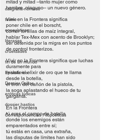
mitad y mitad –tanto mujer como 
hombre, ninguno– un nuevo género.
caligrafía nómade
Vivir en la Frontera significa
teatro
poner chile en el borscht,
ensayísticas
comer tortillas de maíz integral,
hablar Tex-Mex con acento de Brooklyn;
literarias
ser detenida por la migra en los puntos 
de control fronterizos.
crueldades
Vivir en la Frontera significa que luchas 
fin de un mundo
duramente para
resistir el elixir de oro que te llama 
Epistolarios
desde la botella,
Dossier Orillas
el tirón del cañón de la pistola,
la soga aplastando el hueco de tu 
eróticas lúdicas
garganta.
dossier hastíos
En la Frontera
tú eres el campo de batalla
Correspondencias Filopoéticas
donde los enemigos están 
emparentados entre sí;
tú estás en casa, una extraña,
las disputas de límites han sido 