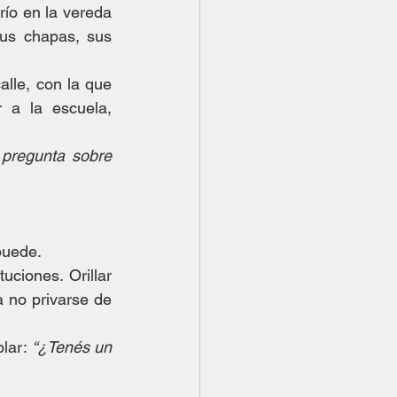
ío en la vereda 
us chapas, sus 
lle, con la que 
 a la escuela, 
pregunta sobre 
 puede.
ciones. Orillar 
a no privarse de 
lar: 
“¿Tenés un 