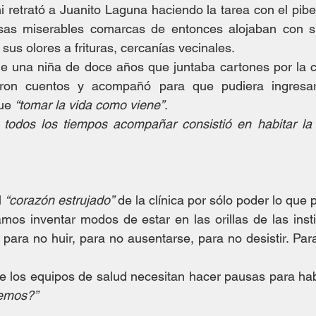
 retrató a Juanito Laguna haciendo la tarea con el piber
esas miserables comarcas de entonces alojaban con s
 sus olores a frituras, cercanías vecinales.
e una niña de doce años que juntaba cartones por la ca
yeron cuentos y acompañó para que pudiera ingresar
ue 
“tomar la vida como viene”
.
 todos los tiempos acompañar consistió en habitar la 
 
“corazón estrujado”
 de la clínica por sólo poder lo que
mos inventar modos de estar en las orillas de las institu
ar para no huir, para no ausentarse, para no desistir. Par
e los equipos de salud necesitan hacer pausas para hab
semos?”