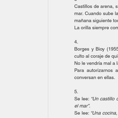
Castillos de arena, s
mar. Cuando sube la
mañana siguiente to
La orilla siempre co
4.
Borges y Bioy (1955
culto al coraje de qu
No le vendría mal a l
Para autorizarnos 
conversan en ellas.
5.
Se lee: 
“Un castillo
el mar”
.
Se lee: 
“Una cocina,