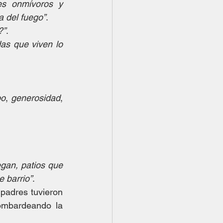
s onmívoros y 
a del fuego”
.
?”
.
as que viven lo 
po
, 
generosidad
, 
gan, patios que 
e barrio”
.
padres tuvieron 
ombardeando la 