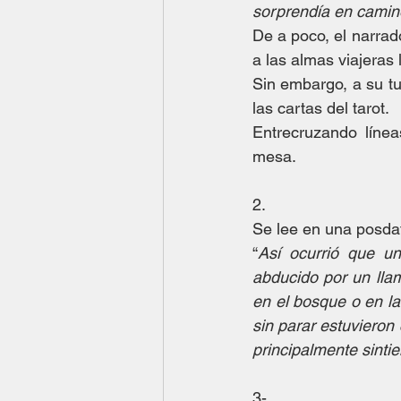
sorprendía en camino
De a poco, el narrad
a las almas viajeras 
Sin embargo, a su tu
las cartas del tarot.
Entrecruzando líne
mesa.
2.
Se lee en una posdat
“
Así ocurrió que u
abducido por un llam
en el bosque o en la 
sin parar estuvieron
principalmente sinti
3-