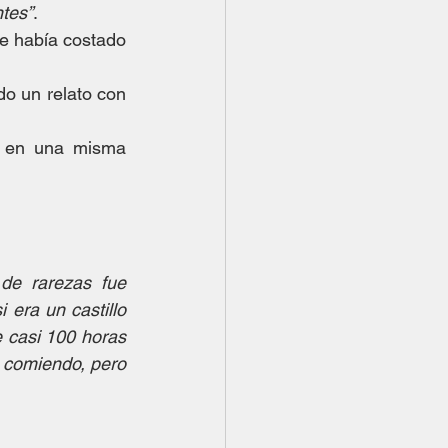
ntes”
.
e había costado 
o un relato con 
o en una misma 
de rarezas fue 
era un castillo 
e casi 100 horas 
 comiendo, pero 