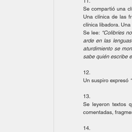
11.
Se compartió una clí
Una clínica de las f
clínica libadora. Una
Se lee: 
“Colibríes n
arde en las lenguas 
aturdimiento se mon
sabe quién escribe e
12.
Un suspiro expresó 
13.
Se leyeron textos qu
comentadas, fragment
14.