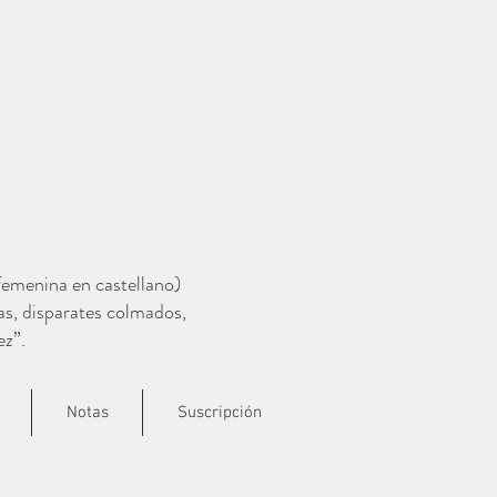
 femenina en castellano)
as, disparates colmados,
ez”.
Notas
Suscripción