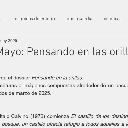
as
esquirlas del miedo
post guardia
esteticas
may 2025
poéticas
decolonialidad
entrevistas
sesiones 
ayo: Pensando en las orill
transfeminismos
zaratustreanas
filosóficas
ca
ta el dossier 
Pensando en la orillas
.
crituras e imágenes compuestas alrededor de un encue
erarias
crueldades
fin de un mundo
Epistolarios
dos de marzo de 2025.
stíos
Correspondencias Filopoéticas
Italo Calvino (1973) comienza 
El castillo de los destin
osque, un castillo ofrecía refugio a todos aquellos a l