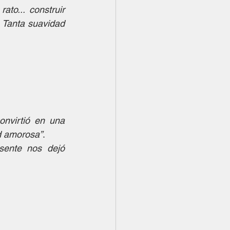
to... construir 
. Tanta suavidad 
nvirtió en una 
d amorosa”
.
ente nos dejó 