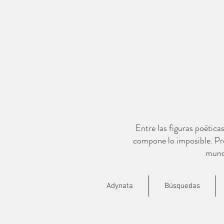
Entre las figuras poética
compone lo imposible. Pro
mundo
Adynata
Búsquedas