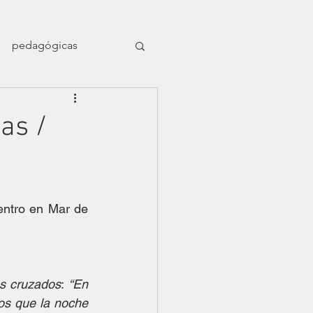
pedagógicas
en el naufragio
as /
ligrafía nómade
ntro en Mar de 
Dossier Orillas
os cruzados
: 
“En 
os que la noche 