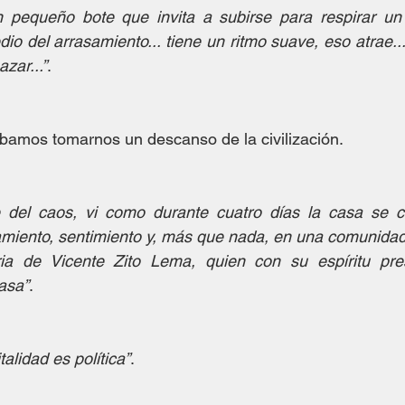
 pequeño bote que invita a subirse para respirar un ra
io del arrasamiento... tiene un ritmo suave, eso atrae..
zar...”
.
ábamos tomarnos un descanso de la civilización.
 del caos, vi como durante cuatro días la casa se co
iento, sentimiento y, más que nada, en una comunida
a de Vicente Zito Lema, quien con su espíritu pres
asa”
.
talidad es política”
.