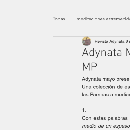
Todas
meditaciones estremecid
Revista Adynata
6 
manifiestos
efemérides
Adynata M
MP
transfeminismos
clínicas
Adynata mayo presen
Una colección de es
teatro
ensayísticas
lit
las Pampas a media
1.
eróticas lúdicas
dossier ha
Con estas palabras 
medio de un espeso b