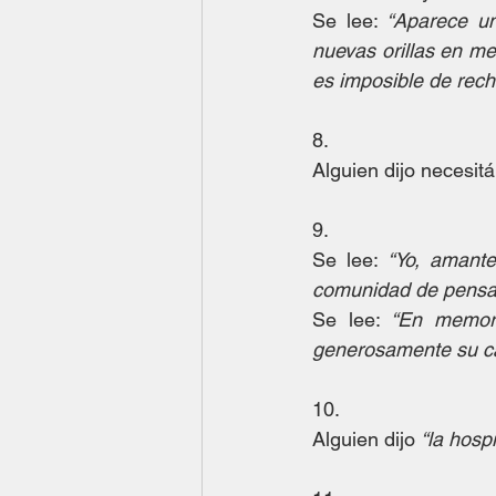
Se lee: 
“Aparece un
nuevas orillas en med
es imposible de recha
8.
Alguien dijo necesit
9.
Se lee: 
“Yo, amante
comunidad de pensam
Se lee: 
“En memori
generosamente su c
10.
Alguien dijo 
“la hospi