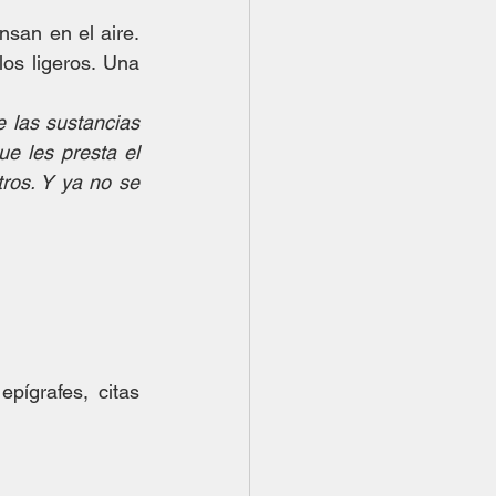
san en el aire. 
os ligeros. Una 
 las sustancias 
e les presta el 
os. Y ya no se 
pígrafes, citas 