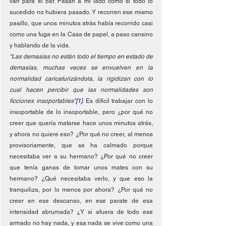
van para el bar. Pasan a mi lado como si todo lo 
sucedido no hubiera pasado. Y recorren ese mismo 
pasillo, que unos minutos atrás había recorrido casi 
como una fuga en la Casa de papel, a paso cansino 
y hablando de la vida. 
“Las demasías no están todo el tiempo en estado de 
demasías, muchas veces se envuelven en la 
normalidad caricaturizándola, la rigidizan con lo 
cual hacen percibir que las normalidades son 
ficciones insoportables”
[1]
. 
Es difícil trabajar con lo 
insoportable de lo insoportable, pero ¿por qué no 
creer que quería matarse hace unos minutos atrás, 
y ahora no quiere eso? 
¿
Por qué no creer, al menos 
provisoriamente, que se ha calmado porque 
necesitaba ver a su hermano? ¿Por qué no creer 
que tenía ganas de tomar unos mates con su 
hermano? ¿Qué necesitaba verlo, y que eso la 
tranquiliza, por lo menos por ahora? ¿Por qué no 
creer en ese descanso, en ese parate de esa 
intensidad abrumada? ¿Y si afuera de todo ese 
armado no hay nada, y esa nada se vive como una 