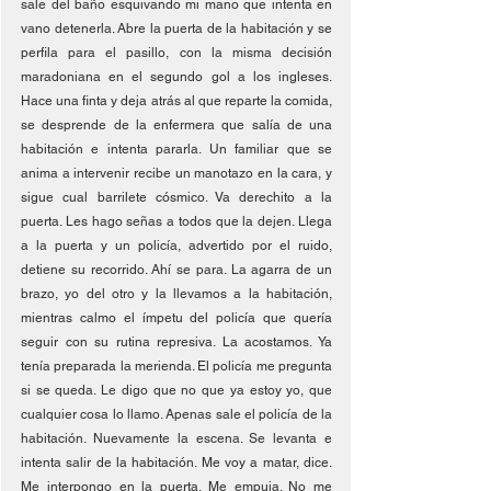
sale del baño esquivando mi mano que intenta en 
vano detenerla. Abre la puerta de la habitación y se 
perfila para el pasillo, con la misma decisión 
maradoniana en el segundo gol a los ingleses. 
Hace una finta y deja atrás al que reparte la comida, 
se desprende de la enfermera que salía de una 
habitación e intenta pararla. Un familiar que se 
anima a intervenir recibe un manotazo en la cara, y 
sigue cual barrilete cósmico. Va derechito a la 
puerta. Les hago señas a todos que la dejen. Llega 
a la puerta y un policía, advertido por el ruido, 
detiene su recorrido. Ahí se para. La agarra de un 
brazo, yo del otro y la llevamos a la habitación, 
mientras calmo el ímpetu del policía que quería 
seguir con su rutina represiva. La acostamos. Ya 
tenía preparada la merienda. El policía me pregunta 
si se queda. Le digo que no que ya estoy yo, que 
cualquier cosa lo llamo. Apenas sale el policía de la 
habitación. Nuevamente la escena. Se levanta e 
intenta salir de la habitación. Me voy a matar, dice. 
Me interpongo en la puerta. Me empuja. No me 