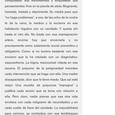
conquistado sus movimientos y enquistado sus 
pensamientos. Vive en la piecita de atrás. Mugrienta, 
húmeda, helada y deprimente. Su madre para que 
“no haga problemas”, a eso de las ocho de la noche 
le da la cena, la medica y la encierra en esa 
habitación lúgubre con un candado. Y queda ahí 
hasta el otro día. No basta con esa impregnación 
artera, encima hay que encerrarla y no 
precisamente como aislamiento social preventivo y 
obligatorio. Como si no tuviera bastante con ese 
encierro que la ha rotulado con un diagnóstico: 
esquizofrenia. La lógica manicomial intacta en esa 
escena. El prejuicio de la peligrosidad merodea 
cada intervención que se haga con ella. Una madre 
discapacitada, dice que le tiene miedo. Que así está 
mejor. Una muralla de prejuicios “impregna” y 
justifica cada acción que se toma con relación a 
ella. Pero claro, nadie piensa que esa otra vida 
envilece con cada miligramo de neuroléptico y en 
cada vuelta de llave del candado. La imposibilidad 
para caminar, se contradice con ese temblequeo 