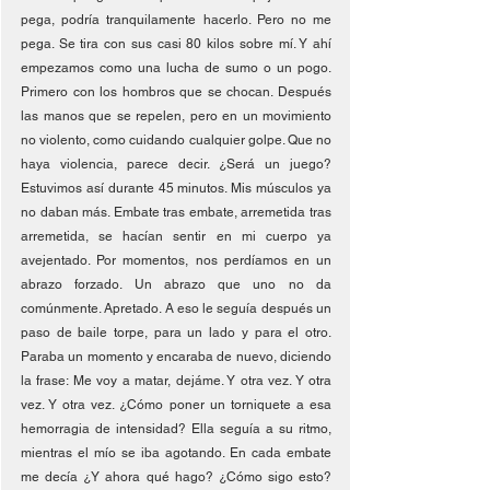
pega, podría tranquilamente hacerlo. Pero no me 
pega. Se tira con sus casi 80 kilos sobre mí. Y ahí 
empezamos como una lucha de sumo o un pogo. 
Primero con los hombros que se chocan. Después 
las manos que se repelen, pero en un movimiento 
no violento, como cuidando cualquier golpe. Que no 
haya violencia, parece decir. ¿Será un juego? 
Estuvimos así durante 45 minutos. Mis músculos ya 
no daban más. Embate tras embate, arremetida tras 
arremetida, se hacían sentir en mi cuerpo ya 
avejentado. Por momentos, nos perdíamos en un 
abrazo forzado. Un abrazo que uno no da 
comúnmente. Apretado. A eso le seguía después un 
paso de baile torpe, para un lado y para el otro. 
Paraba un momento y encaraba de nuevo, diciendo 
la frase: Me voy a matar, dejáme. Y otra vez. Y otra 
vez. Y otra vez. ¿Cómo poner un torniquete a esa 
hemorragia de intensidad? Ella seguía a su ritmo, 
mientras el mío se iba agotando. En cada embate 
me decía ¿Y ahora qué hago? ¿Cómo sigo esto? 