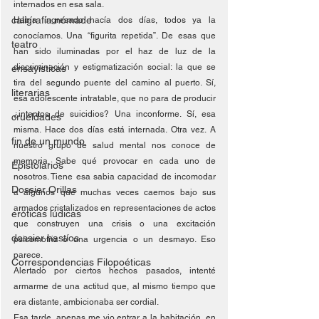
internados en esa sala. 
caligrafía nómade
Había ingresado hacía dos días, todos ya la 
conocíamos. Una “figurita repetida”. De esas que 
teatro
han sido iluminadas por el haz de luz de la 
discriminación y estigmatización social: la que se 
ensayísticas
tira del segundo puente del camino al puerto. Sí, 
literarias
esa adolescente intratable, que no para de producir 
¿intentos de suicidios? Una inconforme. Sí, esa 
crueldades
misma. Hace dos días está internada. Otra vez. A 
fin de un mundo
nuestro grupo de salud mental nos conoce de 
memoria. Sabe qué provocar en cada uno de 
Epistolarios
nosotros. Tiene esa sabia capacidad de incomodar 
Dossier Orillas
a algunos que muchas veces caemos bajo sus 
armados cristalizados en representaciones de actos 
eróticas lúdicas
que construyen una crisis o una excitación 
dossier hastíos
psicomotriz o una urgencia o un desmayo. Eso 
parece. 
Correspondencias Filopoéticas
Alertado por ciertos hechos pasados, intenté 
armarme de una actitud que, al mismo tiempo que 
era distante, ambicionaba ser cordial.
Esa tarde, apenas me vio entrar a la habitación, en 