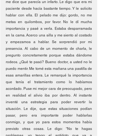
me dice que parecía un infarto. Le digo que era mi 
paciente desde hacía bastante tiempo. Y le solicito 
hablar con ella. El pelado me dijo: gordo, no me 
metas en quilombos, por favor. No le dí mucha 
importancia y pasé a verla. Estaba desparramada 
en la cama. Acerco una silla y me siento al costado 
y empezamos a hablar. Se sorprendió por mi 
presencia. Al cabo de un momento de charla, le 
pregunto concretamente porque estaba dándome 
rodeos. ¿Qué te pasó? Bueno doctor, a usted no le 
puedo mentir. Me tomé esta mañana una pastilla de 
esas amarillas entera. Le remarqué la importancia 
que tenía el tratamiento como lo habíamos 
acordado. Puse mi mejor cara de preocupado, pero 
en realidad el alivio iba por dentro. Al instante 
inventé una estrategia para poder revertir la 
situación. Le dije, que estas situaciones podían 
pasar, pero era importante poder hablarlas 
conmigo, y que yo para estos momentos había 
previsto otras cosas. Le digo: “No te hagas 
problemas, yo tengo el antídoto que va a 