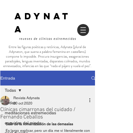
ADYNAT
a
reveses de clínicas estremecidas
Entre las figuras poéticas y retóricas, Adynata (plural de
Adynaton, que suena a palabra femenina en castellano)
compone lo imposible. Procura insurgencias, exageraciones
paradojales, lenguas inventadas, disparates colmados, mundos
enrevesados, infancias en las que “nada el pájaro y vuela el pez”.
Entrada
Todas
Revista Adynata
Todas
20 oct 2020
Clínicas cimarronas del cuidado /
meditaciones estremecidas
Fernando Ceballos
esquirlas del miedo
Salir de la romantización de las demasías
Es largo explicar, pero un día me vi literalmente con 