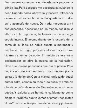
Por momentos, pensaba en dejarla salir para ver a 
dónde iba. Pero después me desdecía calculando lo 
peor. Cuando podía abrazarla y hacerla retroceder 
caíamos los dos en la cama. Se quedaba un ratito 
así y acometía de nuevo. De nada me servía a mí 
ese descanso, necesitaba por lo menos dos días. A 
ella poco le importaba, la fiereza de cada carga 
seguía intacta. El acompañante de la usuaria de la 
cama de al lado, se había puesto a merendar y 
miraba en un lugar preferencial esa escena casi 
bizarra de tomas de yudo. En medio de ese trajín 
desbastador se abre la puerta de la habitación. 
Creo que los dos pensamos que era el policía. Pero 
no, era uno de sus hermanos. Ese que siempre la 
cuida y la defiende. Con la misma rapidez de aquel 
primer salto, cambia su ropaje de crisis, y entra en 
otra dimensión de relación. Se deshace de mí como 
puede. Y saluda a su hermano cálidamente como 
siempre. ¿Querés que vayamos a tomar unos mates 
al bar? La invita. Acepta inmediatamente y juntos se 