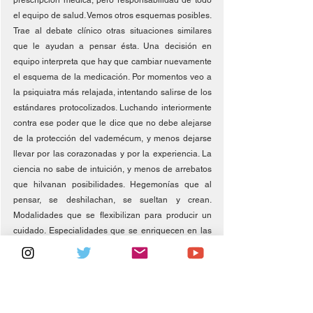
prescripción médica, pero responsabilidad de todo 
el equipo de salud. Vemos otros esquemas posibles. 
Trae al debate clínico otras situaciones similares 
que le ayudan a pensar ésta. Una decisión en 
equipo interpreta que hay que cambiar nuevamente 
el esquema de la medicación. Por momentos veo a 
la psiquiatra más relajada, intentando salirse de los 
estándares protocolizados. Luchando interiormente 
contra ese poder que le dice que no debe alejarse 
de la protección del vademécum, y menos dejarse 
llevar por las corazonadas y por la experiencia. La 
ciencia no sabe de intuición, y menos de arrebatos 
que hilvanan posibilidades. Hegemonías que al 
pensar, se deshilachan, se sueltan y crean. 
Modalidades que se flexibilizan para producir un 
cuidado. Especialidades que se enriquecen en las 
discusiones desde la experiencia. Normalidades 
que sucumben ante gestos hospitalarios. 
Innovación que recorre el espinel de clasificaciones 
farmacológicas buscando otros posibles. Hace dos 
semanas que está con esta nueva medicación. 