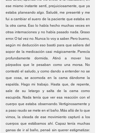
ese mismo instante sentí, prejuiciosamente, que ya 
estaba planeando algo. Saludé, me presenté y me 
fui a cambiar el suero de la paciente que estaba en 
la otra cama. Eso lo había hecho muchas veces en 
otras internaciones y no había pasado nada. Graso 
error. O tal vez no. Nunca lo voy a saber. Pero bueno, 
según mi deducción eso bastó para que saliera del 
sopor de la medicación casi mágicamente. Parecía 
profundamente dormida. Atinó a mover los 
párpados que le pesaban como una morsa. No 
contestó el saludo, y como dando a entender no se 
que cosa, se acomoda en la cama dándome la 
espalda. Hago mi trabajo. Hasta que, de repente, 
sale de su letargo y salta de la cama como 
escupida. Nada tenía que ver esa reacción con el 
cuerpo que estaba observando. Vertiginosamente y 
a paso raudo se mete en el baño. Más allá de lo que 
vimos, la oleada de ese movimiento capturó a los 
cuerpos que estábamos ahí. Capaz tenía muchas 
ganas de ir al baño, pensé sin querer estigmatizar. 