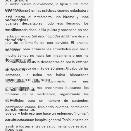
post guardia
el ambo puesto nuevamente, la tijera punta roma 
esteticas
que me compré en las prácticas cuando estudiaba y 
está intacta, el termómetro, una birome y unos 
pedagógicas
guantes descartables. Todo eso llenando los 
manifiestos
bolsillos de la chaquetilla pulcra y necesaria en ese 
reducto médico. 
Sin eso, no podés entrar
, me dice la 
efemérides
jefa de enfermería de ese servicio. El arsenal 
necesario para arrancar las actividades que hacía 
poéticas
mucho tiempo no hacía tan linealmente y que me 
decolonialidad
horrorizaban hasta la desesperación por la extensa 
falta de práctica de más de 20 años. Al cabo de las 
entrevistas
semanas, la rutina me había hipnotizado 
sesiones en el naufragio
colonizando cada movimiento de mis 
intervenciones, y me encontraba buscando los 
transfeminismos
horarios de la medicación, organizando las 
clínicas
actividades para un número de pacientes, 
cambiando camas, limpiando cuerpos, cambiando 
transfeminismos
sueros, y todo eso que hace un enfermero “normal”, 
zaratustreanas
en una sala de un hospital general. Tenía la tarea de 
asistir a los pacientes de salud mental que estaban 
filosóficas