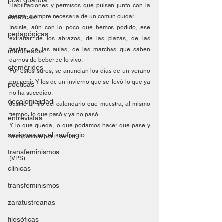
post guardia
Habilitaciones y permisos que pulsan junto con la 
esteticas
fuerza, siempre necesaria de un común cuidar.
Insiste, aún con lo poco que hemos podido, ese 
pedagógicas
extrañar de los abrazos, de las plazas, de las 
fiestas, de las aulas, de las marchas que saben 
manifiestos
darnos de beber de lo vivo.
efemérides
Por estos sures, se anuncian los días de un verano 
por venir. Y los de un invierno que se llevó lo que ya 
poéticas
no ha sucedido.
decolonialidad
Justito al filo del calendario que muestra, al mismo 
tiempo, lo que pasó y ya no pasó.
entrevistas
Y lo que queda, lo que podamos hacer que pase y 
sesiones en el naufragio
lo imposible por inventar.
transfeminismos
(VPS)
clínicas
transfeminismos
zaratustreanas
filosóficas