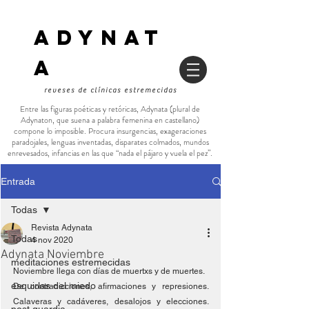
ADYNAT
a
reveses de clínicas estremecidas
Entre las figuras poéticas y retóricas, Adynata (plural de
Adynaton, que suena a palabra femenina en castellano)
compone lo imposible. Procura insurgencias, exageraciones
paradojales, lenguas inventadas, disparates colmados, mundos
enrevesados, infancias en las que “nada el pájaro y vuela el pez”.
Entrada
Todas
Revista Adynata
Todas
4 nov 2020
Adynata Noviembre
meditaciones estremecidas
Noviembre llega con días de muertxs y de muertes.
esquirlas del miedo
De contradicciones, afirmaciones y represiones. 
Calaveras y cadáveres, desalojos y elecciones. 