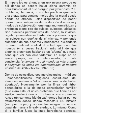
El imperativo es ahondar en unx mismx porque es 
allí donde se espera hallar cierta garantía de 
equilibrio espiritual que otorgue paz y bienestar. Y el 
problema, claro está, no son las prácticas que cada 
unx ejerza para sentirse mejor, sino la moral desde 
donde se ofrecen. Estos dispositivos de poder 
operan como máquinas de producción discursiva y 
modos de subjetivación que regulan, normativizan y 
producen cierto tipo de sujetxs: culposxs, aisladxs. 
Son prácticas performativas del deseo, lo invisten, 
regulan y normativizan. Parten de la premisa de que 
lxs sujetxs son dueñxs de sí mismxs, y por ende 
culpables de sus pesares y padeceres, aislándolxs 
de una realidad contextual actual que cala los 
huesos (y a veces fractura), más allá de que 
algunxs pretendan hablar de un “afuera” que nada 
tiene que ver con este “adentro”. La culpa se ha 
vuelto propia, se ha interiorizado, la mala 
conciencia 
“entonces vino al mundo la más grande 
y peligrosa de todas las enfermedades, el hombre 
enfermo de si”
 (Nietzsche, 1945: 65). 
Dentro de estos discursos morales (psico – médicos 
– biodecodificantes – religiosos – espirituales – del 
alma) encontramos “el supuesto trauma de haber 
abortado”. Nuevamente por la línea del árbol 
genealógico o la de moda constelación familiar 
(que claro está, el único problema que tiene es ser
–solo
– familiar) donde unx hunde sus supuestas 
raíces (únicamente biológicas) donde hallar puntos 
traumáticos desde donde reconstruir SU historia 
(siempre propia) y sortear los riesgos de repetir, 
cuasi de manera lineal-heredada, Lo mismo. Como 
si lo familiar fuese la línea hereditaria genética, 