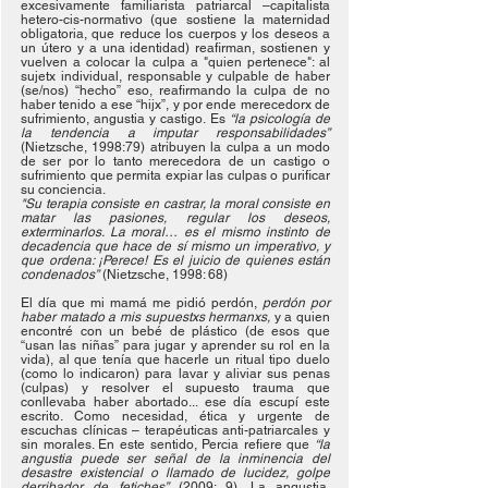
excesivamente familiarista patriarcal –capitalista 
hetero-cis-normativo (que sostiene la maternidad 
obligatoria, que reduce los cuerpos y los deseos a 
un útero y a una identidad) reafirman, sostienen y 
vuelven a colocar la culpa a "quien pertenece": al 
sujetx individual, responsable y culpable de haber 
(se/nos) “hecho” eso, reafirmando la culpa de no 
haber tenido a ese “hijx”, y por ende merecedorx de 
sufrimiento, angustia y castigo. Es 
“la psicología de 
la tendencia a imputar responsabilidades”
(Nietzsche, 1998:79) atribuyen la culpa a un modo 
de ser por lo tanto merecedora de un castigo o 
sufrimiento que permita expiar las culpas o purificar 
su conciencia. 
"Su terapia consiste en castrar, la moral consiste en 
matar las pasiones, regular los deseos, 
exterminarlos. La moral… es el mismo instinto de 
decadencia que hace de sí mismo un imperativo, y 
que ordena: ¡Perece! Es el juicio de quienes están 
condenados”
 (Nietzsche, 1998: 68)
El día que mi mamá me pidió perdón, 
perdón por 
haber matado a mis supuestxs hermanxs, 
y a quien 
encontré con un bebé de plástico (de esos que 
“usan las niñas” para jugar y aprender su rol en la 
vida), al que tenía que hacerle un ritual tipo duelo 
(como lo indicaron) para lavar y aliviar sus penas 
(culpas) y resolver el supuesto trauma que 
conllevaba haber abortado... ese día escupí este 
escrito. Como necesidad, ética y urgente de 
escuchas clínicas – terapéuticas anti-patriarcales y 
sin morales. En este sentido, Percia refiere que 
“la 
angustia puede ser señal de la inminencia del 
desastre existencial o llamado de lucidez, golpe 
derribador de fetiches”
 (2009: 9). La angustia, 