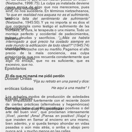
(Nietzsche, 1998: 75). La culpa ya instalada deviene 
causa propia de algo que nos merecemos, pues 
caligrafía nómade
sino, no nos sucedería. En términos nietzscheanos, 
“lo que en realidad nos asquea no es el sufrimiento, 
teatro
sino la falta del sentimiento de sufrimiento” 
(Nietzsche, 1945:50). Y ya no importa si es dios el 
que contempla como testigo el sufrimiento de lxs 
ensayísticas
mortales, el cura, le terapeuta o unx mismx. Todo un 
montaje perfecto y occidental de padecimientos, 
culpas, deudas y sacrificios. 
“¿¡Más os habéis 
literarias
interrogado a qué precio ha costado siempre en 
este mundo la edificación de todo ideal!?"
 (1945:74) 
crueldades
interroga Nietzsche con su martillo. Pagamos el alto 
precio de la mala conciencia, esa culpa 
interiorizada que nos recuerda constantemente que 
fin de un mundo
algo no encaja, que no es suficiente, que es 
excesivo, que no.
Epistolarios
El día que mi mamá me pidió perdón
Dossier Orillas
"Fija su retrato en una pared y dice:
He aquí a una madre" 1
eróticas lúdicas
Los actuales modos de producción de soledades 
dossier hastíos
han empatizado fuertemente con el reciente 
boom
de ciertas prácticas (alternativas y hegemónicas) 
Correspondencias Filopoéticas
llamadas “para el alma, psicologías positivas o del 
arte del buen vivir”, que proclaman intensamente 
¡Vive!, ¡siente! ¡Ama! ¡Piensa en positivo! ¡Viaja! y 
que insisten en llamar al encierro en unx mismo, 
bien adentro, y si queda tiempo ahondar en vidas 
pasadas o aún más atrás, o arriba o abajo pero 
nunca acá, y mucho menos en las calles.