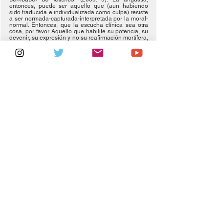
entonces, puede ser aquello que (aun habiendo 
sido traducida e individualizada como culpa) resiste 
a ser normada-capturada-interpretada por la moral-
normal. Entonces, que la escucha clínica sea otra 
cosa, por favor. Aquello que habilite su potencia, su 
devenir, su expresión y no su reafirmación mortífera, 
silenciosa e individual. 
Notas
1 La cita fue modificada, la original dice: “(…) He 
aquí a un Hombre” (Foucault, 1984: 68)
Bibliografía
· Foucault, M. 
Historia de la sexualidad II. El uso de 
los placeres
, trad. M. Soler, Buenos Aires, Siglo XXI, 
1996.
· Nietzsche, F., 
El ocaso de los ídolos
. España, 
Edimat, 1998.
· Nietzsche, F., 
La génesis de la moral
, Buenos 
Aires, Editorial Tor, 1945.
· Percia, Marcelo (2009). La angustia como afección 
anticapitalista.
· Preciado, P.
, 
“¿Qué es la contra-sexualidad?” en 
Manifiesto contrasexual
, trad. J. Díaz y C. Meloni, 
Barcelona, Anagrama, 2002.