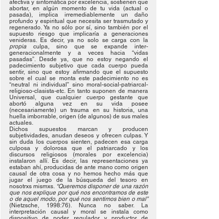
afectiva y sintomática por excelencia, sostienen que 
abortar, en algún momento de tu vida (actual o 
pasada), implica irremediablemente un daño 
profundo y espiritual que necesita ser trasmutado y 
regenerado. Ya no sólo por sí, sino también por el 
supuesto riesgo que implicaría a generaciones 
venideras. Es decir, ya no solo se carga con la 
propia 
culpa, sino que se expande inter-
generacionalmente y a veces hacia “vidas 
pasadas”. Desde ya, que no estoy negando el 
padecimiento subjetivo que cada cuerpo pueda 
sentir, sino que estoy afirmando que el supuesto 
sobre el cual se monta este padecimiento no es 
“neutral ni individual” sino moral-social-patriarcal-
religioso-clasista-etc. En tanto suponen de manera 
Universal, que cualquier cuerpo gestante que 
abortó alguna vez en su vida posee 
(necesariamente) un trauma en su historia, una 
huella imborrable, origen (de algunos) de sus males 
actuales.
Dichos supuestos marcan y producen 
subjetividades, anudan deseos y ofrecen culpas. Y 
sin duda los cuerpos sienten, padecen esa carga 
culposa y dolorosa que el patriarcado y los 
discursos religiosos (morales por excelencia) 
instalaron allí. Es decir, las representaciones ya 
estaban ahí, producidas de ante mano como origen 
causal de otra cosa y no hemos hecho más que 
jugar el juego de la búsqueda del tesoro en 
nosotrxs mismxs. 
“Queremos disponer de una razón 
que nos explique por qué nos encontramos de este 
o de aquel modo, por qué nos sentimos bien o mal”
(Nietzsche, 1998:76). Nunca no saber. La 
interpretación causal y moral se instala como 
dispositivo de poder regulador y productor de 