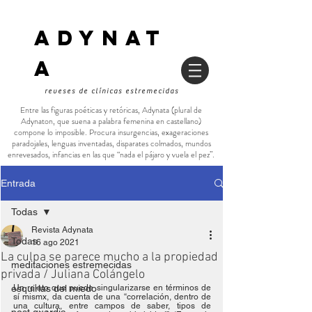
ADYNAT
a
reveses de clínicas estremecidas
Entre las figuras poéticas y retóricas, Adynata (plural de
Adynaton, que suena a palabra femenina en castellano)
compone lo imposible. Procura insurgencias, exageraciones
paradojales, lenguas inventadas, disparates colmados, mundos
enrevesados, infancias en las que “nada el pájaro y vuela el pez”.
Entrada
Todas
Revista Adynata
Todas
16 ago 2021
La culpa se parece mucho a la propiedad
meditaciones estremecidas
privada / Juliana Colángelo
esquirlas del miedo
Un relato que puede singularizarse en términos de 
sí mismx, da cuenta de una “correlación, dentro de 
una cultura, entre campos de saber, tipos de 