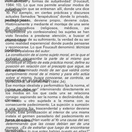
post guardia
normatividad y formas de subjetividad” (Foucault, 
1984: 10). Lo que nos permite analizar modos de 
subjetivación que se entraman allí, donde unx dice 
esteticas
Yo
. Por ejemplo, en ciertas prácticas y discursos 
actuales llamados “terapéuticos” donde lo privado, 
pedagógicas
muchas veces, deviene propio, deviene culpa. 
Históricamente y mediante el montaje de una serie 
de dispositivos (religiosos, médicos, psi 
manifiestos
terapéuticos y/o confesionales) lxs sujetxs se han 
visto llevadxs a prestarse atención, a buscar el 
origen-causa de su sufrimiento, la verdad de su ser 
efemérides
como realidad experiencial donde pueda pensarse 
y reconocerse. Lo que Foucault denominó: 
técnicas 
poéticas
de sí. 
En palabras del autor:
La constitución de sí como sujeto moral, en la que el 
individuo circunscribe la parte de sí mismo que 
decolonialidad
constituye el objeto de esta práctica moral, define su 
posición en relación con el precepto que sigue, se 
entrevistas
fija un determinado modo de ser que valdrá como 
cumplimiento moral de sí mismo y para ello actúa 
sobre sí mismo, busca conocerse, se controla, se 
sesiones en el naufragio
perfecciona, se transforma (1984: 34).
Ese montaje idealista y performático fija la norma, el 
“cómo se debe ser” interviniendo directamente en 
transfeminismos
los modos en los que cada unx se relaciona 
consigo: aspirando ser la norma o declinándola, de 
clínicas
un modo u otro sujetadx a la misma con su 
consecuente padecimiento. La sujeción o sumisión 
a una norma fija, trascendental y exterior deviene 
transfeminismos
propia. Esta privatización al interior de unx mismx 
instala el germen parasitario del padecimiento en 
zaratustreanas
forma de culpa. 
“Han vuelto al Yo una causa del ser, 
determinando que las cosas debían ser de una 
manera, ¿Es de extrañar que luego de encontrarse 
filosóficas
en las cosas lo que antes habían puesto en ellas?”