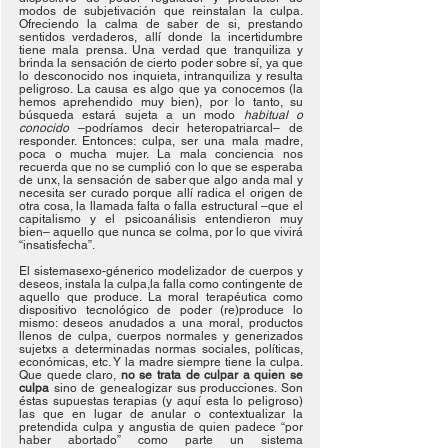
modos de subjetivación que reinstalan la culpa. 
Ofreciendo la calma de saber de si, prestando 
sentidos verdaderos, allí donde la incertidumbre 
tiene mala prensa. Una verdad que tranquiliza y 
brinda la sensación de cierto poder sobre sí, ya que 
lo desconocido nos inquieta, intranquiliza y resulta 
peligroso. La causa es algo que ya conocemos (la 
hemos aprehendido muy bien), por lo tanto, su 
búsqueda estará sujeta a un modo 
habitual o 
conocido 
–podríamos decir heteropatriarcal– de 
responder. Entonces: culpa, ser una mala madre, 
poca o mucha mujer. La mala conciencia nos 
recuerda que no se cumplió con lo que se esperaba 
de unx, la sensación de saber que algo anda mal y 
necesita ser curado porque allí radica el origen de 
otra cosa, la llamada falta o falla estructural –que el 
capitalismo y el psicoanálisis entendieron muy 
bien– aquello que nunca se colma, por lo que vivirá 
“insatisfecha”. 
El sistemasexo-génerico modelizador de cuerpos y 
deseos, instala la culpa,la falla como contingente de 
aquello que produce. La moral terapéutica como 
dispositivo tecnológico de poder (re)produce lo 
mismo: deseos anudados a una moral, productos 
llenos de culpa, cuerpos normales y generizados 
sujetxs a determinadas normas sociales, políticas, 
económicas, etc. Y la madre siempre tiene la culpa. 
Que quede claro, 
no se trata de culpar a quien se 
culpa
 sino de genealogizar sus producciones. Son 
éstas supuestas terapias (y aquí esta lo peligroso) 
las que en lugar de anular o contextualizar la 
pretendida culpa y angustia de quien padece “por 
haber abortado” como parte un sistema 