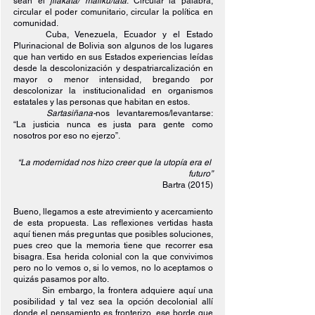
sean el 
jilakata/ mallku/tata
. Circular la palabra, 
circular el poder comunitario, circular la política en 
comunidad.
Cuba, Venezuela, Ecuador y el Estado 
Plurinacional de Bolivia son algunos de los lugares 
que han vertido en sus Estados experiencias leídas 
desde la descolonización y despatriarcalización en 
mayor o menor intensidad, bregando por 
descolonizar la institucionalidad en organismos 
estatales y las personas que habitan en estos.
Sartasiñana-
nos levantaremos/levantarse: 
“La justicia nunca es justa para gente como 
nosotros por eso no ejerzo”.
“La modernidad nos hizo creer que la utopía era el 
futuro”
Bartra (2015)
Bueno, llegamos a este atrevimiento y acercamiento 
de esta propuesta. Las reflexiones vertidas hasta 
aquí tienen más preguntas que posibles soluciones, 
pues creo que la memoria tiene que recorrer esa 
bisagra. Esa herida colonial con la que convivimos 
pero no lo vemos o, si lo vemos, no lo aceptamos o 
quizás pasamos por alto.
Sin embargo, la frontera adquiere aquí una 
posibilidad y tal vez sea la opción decolonial allí 
donde el pensamiento es fronterizo, ese borde que 