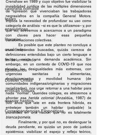
Crenshaw en 1989 y cuyo objetivo fue visibilizar la 
invisibilidad jurídica de las múltiples dimensiones 
caligrafía nómade
de opresión que vivenciaban las trabajadoras 
negras/afros en la compañía General Motors. 
teatro
Implica la necesidad de profundizar su uso como 
categoría de análisis –si es que la utilizamos– y, por 
ensayísticas
qué no, atrevernos a acercarnos a un paradigma 
con claves para hacer esas pequeñas 
literarias
transformaciones colectivas.
Es posible que este planteo no concluya a 
crueldades
esas respuestas buscadas, quizás carezca de 
definiciones entendidas bajo un cierto lenguaje e 
fin de un mundo
incluso exista una demanda académica. Sin 
embargo, en un contexto de COVID-19 que nos 
devela las desigualdades más extremas, con 
Epistolarios
urgencias sanitarias y alimentarias, 
desplazamientos y movilidad humana (de 
Dossier Orillas
comunidades indígenas/originarias y migraciones 
racializadas), nos urge retornar a una habitar para 
eróticas lúdicas
nada “normal”. Querides colegxs, es atrevernos a 
afrontar esa 
herida colonial 
(Anzaldúa, 1987) de 
dossier hastíos
500 años que late en esta frontera hibrida, es 
entretejer también un habitar (palpable) la 
Correspondencias Filopoéticas
pluralidad en una nación que no es totalmente 
blanca/pomela
.
Finalmente, y por qué no, es deslenguar la 
deuda pendiente, es quizás un poco de justicia 
epistémica: visibilizar el espejo y reflejo teórico, 