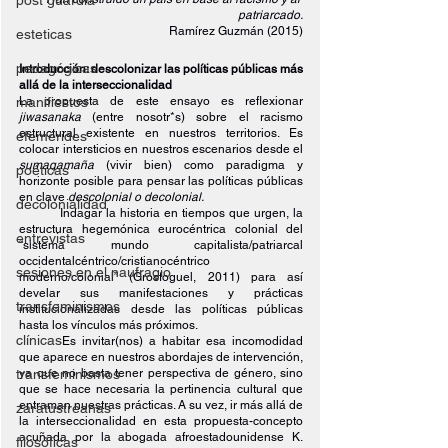
post guardia
patriarcado.
Ramírez Guzmán (2015)
esteticas
pedagógicas
Introducción: descolonizar las políticas públicas más 
allá de la interseccionalidad
manifiestos
La propuesta de este ensayo es reflexionar 
jiwasanaka 
(entre nosotr*s) sobre el racismo 
estructural existente en nuestros territorios. Es 
efemérides
colocar intersticios en nuestros escenarios desde el 
sumaqamaña 
(vivir bien) como paradigma y 
poéticas
horizonte posible para pensar las políticas públicas 
en clave 
descolonial o decolonial.
decolonialidad
Indagar la historia en tiempos que urgen, la 
estructura hegemónica eurocéntrica colonial del 
entrevistas
“sistema mundo capitalista/patriarcal 
occidentalcéntrico/cristianocéntrico 
sesiones en el naufragio
moderno/colonial” (Grosfoguel, 2011) para así 
develar sus manifestaciones y prácticas 
transfeminismos
institucionalizadas desde las políticas públicas 
hasta los vínculos más próximos.
clínicas
Es invitar(nos) a habitar esa incomodidad 
que aparece en nuestros abordajes de intervención, 
transfeminismos
ya que no basta tener perspectiva de género, sino 
que se hace necesaria la pertinencia cultural que 
entraman nuestras prácticas. A su vez, ir más allá de 
zaratustreanas
la interseccionalidad en esta propuesta-concepto 
acuñada por la abogada afroestadounidense K. 
filosóficas