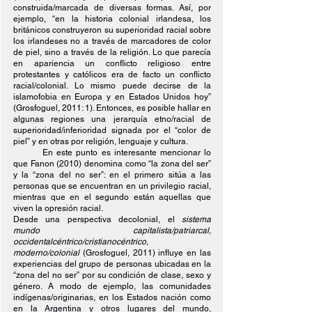
construida/marcada de diversas formas. Así, por 
ejemplo, “en la historia colonial irlandesa, los 
británicos construyeron su superioridad racial sobre 
los irlandeses no a través de marcadores de color 
de piel, sino a través de la religión. Lo que parecía 
en apariencia un conflicto religioso entre 
protestantes y católicos era de facto un conflicto 
racial/colonial. Lo mismo puede decirse de la 
islamofobia en Europa y en Estados Unidos hoy” 
(Grosfoguel, 2011: 1). Entonces, es posible hallar en 
algunas regiones una jerarquía etno/racial de 
superioridad/inferioridad signada por el “color de 
piel” y en otras por religión, lenguaje y cultura.
En este punto es interesante mencionar lo 
que Fanon (2010) denomina como “la zona del ser” 
y la “zona del no ser”: en el primero sitúa a las 
personas que se encuentran en un privilegio racial, 
mientras que en el segundo están aquellas que 
viven la opresión racial.
Desde una perspectiva decolonial, el 
sistema 
mundo capitalista/patriarcal, 
occidentalcéntrico/cristianocéntrico, 
moderno/colonial 
(Grosfoguel, 2011) influye en las 
experiencias del grupo de personas ubicadas en la 
“zona del no ser” por su condición de clase, sexo y 
género. A modo de ejemplo, las comunidades 
indígenas/originarias, en los Estados nación como 
en la Argentina y otros lugares del mundo, 