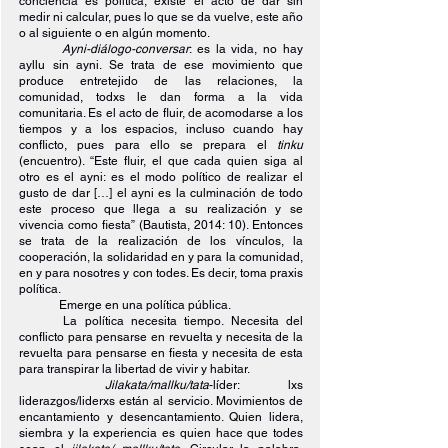
conciencia es política, existe el acto de dar sin 
medir ni calcular, pues lo que se da vuelve, este año 
o al siguiente o en algún momento.
Ayni-diálogo-conversar
: es la vida, no hay 
ayllu sin ayni. Se trata de ese movimiento que 
produce entretejido de las relaciones, la 
comunidad, todxs le dan forma a la vida 
comunitaria. Es el acto de fluir, de acomodarse a los 
tiempos y a los espacios, incluso cuando hay 
conflicto, pues para ello se prepara el 
tinku 
(encuentro). “Este fluir, el que cada quien siga al 
otro es el ayni: es el modo político de realizar el 
gusto de dar […] el ayni es la culminación de todo 
este proceso que llega a su realización y se 
vivencia como fiesta” (Bautista, 2014: 10). Entonces 
se trata de la realización de los vínculos, la 
cooperación, la solidaridad en y para la comunidad, 
en y para nosotres y con todes. Es decir, toma praxis 
política.
Emerge en una política pública.
La política necesita tiempo. Necesita del 
conflicto para pensarse en revuelta y necesita de la 
revuelta para pensarse en fiesta y necesita de esta 
para transpirar la libertad de vivir y habitar. 
Jilakata/mallku/tata
-líder: lxs 
liderazgos/liderxs están al servicio. Movimientos de 
encantamiento y desencantamiento. Quien lidera, 
siembra y la experiencia es quien hace que todes 