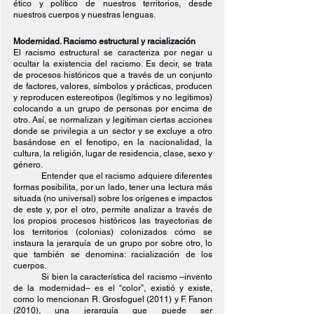
ético y político de nuestros territorios, desde 
nuestros cuerpos y nuestras lenguas.
Modernidad. Racismo estructural y racialización
El racismo estructural se caracteriza por negar u 
ocultar la existencia del racismo. Es decir, se trata 
de procesos históricos que a través de un conjunto 
de factores, valores, símbolos y prácticas, producen 
y reproducen estereotipos (legítimos y no legítimos) 
colocando a un grupo de personas por encima de 
otro. Así, se normalizan y legitiman ciertas acciones 
donde se privilegia a un sector y se excluye a otro 
basándose en el fenotipo, en la nacionalidad, la 
cultura, la religión, lugar de residencia, clase, sexo y 
género.
Entender que el racismo adquiere diferentes 
formas posibilita, por un lado, tener una lectura más 
situada (no universal) sobre los orígenes e impactos 
de este y, por el otro, permite analizar a través de 
los propios procesos históricos las trayectorias de 
los territorios (colonias) colonizados cómo se 
instaura la jerarquía de un grupo por sobre otro, lo 
que también se denomina: racialización de los 
cuerpos.
Si bien la característica del racismo –invento 
de la modernidad– es el “color”, existió y existe, 
como lo mencionan R. Grosfoguel (2011) y F. Fanon 
(2010), una jerarquía que puede ser 