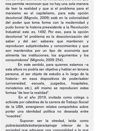
nos permita reconocer que no hay una sola manera 
de leer la realidad y que si el problema para el 
marxismo es el capitalismo, para esta opción 
decolonial (Mignolo, 2009) está en la colonialidad 
del poder que toma forma con la modernidad y 
pudo borrar la historia preexistente a la Revolución 
Industrial: esto es, 1492. Por eso, para la opción 
decolonial “el problema es la descolonización del 
saber y del ser: saberes que mantienen y 
reproducen subjetividades y conocimientos y que 
son mantenidos por un tipo de economía que 
alimenta las instituciones, los argumentos y los 
consumidores” (Mignolo, 2009: 254).
En este sentido, para quienes estamos –a 
esta altura no podría ser objetiva y hablar en tercera 
persona, al ser objeto de estudio a lo largo de la 
historia– en esos dispositivos de poder/saber 
(universidad, escuela, juzgados, hospitales, 
ministerios etc.), allí mismo se reproducen estas 
formas “de leer la realidad”.
En el año 2019, invitada como colega o 
activista por cátedras de la carrera de Trabajo Social 
de la UBA, emergieron relatos compartidos sobre 
portar una identidad política no deseada entre 
“nosotres”.
Suponer ser la otredad, leída como 
pobre/asistidx/extranjerx/salvaje 
inferior de la 
sociedad que adquiere una corporalidad a la que 