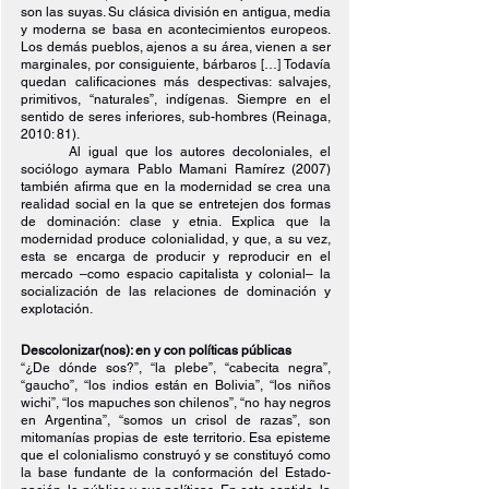
son las suyas. Su clásica división en antigua, media 
y moderna se basa en acontecimientos europeos. 
Los demás pueblos, ajenos a su área, vienen a ser 
marginales, por consiguiente, bárbaros […] Todavía 
quedan calificaciones más despectivas: salvajes, 
primitivos, “naturales”, indígenas. Siempre en el 
sentido de seres inferiores, sub-hombres (Reinaga, 
2010: 81).
Al igual que los autores decoloniales, el 
sociólogo aymara Pablo Mamani Ramírez (2007) 
también afirma que en la modernidad se crea una 
realidad social en la que se entretejen dos formas 
de dominación: clase y etnia. Explica que la 
modernidad produce colonialidad, y que, a su vez, 
esta se encarga de producir y reproducir en el 
mercado –como espacio capitalista y colonial– la 
socialización de las relaciones de dominación y 
explotación.
Descolonizar(nos): en y con políticas públicas
“¿De dónde sos?”, “la plebe”, “cabecita negra”, 
“gaucho”, “los indios están en Bolivia”, “los niños 
wichi”, “los mapuches son chilenos”, “no hay negros 
en Argentina”, “somos un crisol de razas”, son 
mitomanías propias de este territorio. Esa episteme 
que el colonialismo construyó y se constituyó como 
la base fundante de la conformación del Estado-