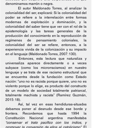
denominamos marrón o negra.
El autor Maldonado Torres, al analizar la 
colonialidad del ser, explicará: Si la colonialidad del 
poder se refiere a la interrelación entre formas 
modernas de explotación y dominación, y la 
colonialidad del saber tiene que ver con el rol de la 
epistemología y las tareas generales de la 
producción del conocimiento en la reproducción de 
regímenes de pensamiento coloniales, la 
colonialidad del ser se refiere, entonces, a la 
experiencia vivida de la colonización y su impacto 
en el lenguaje (Maldonado Torres, 2007: 130).
Entonces, esta lectura que naturaliza y 
universaliza aparece directamente o a veces 
subyace (como los microrracismos) en nuestro 
lenguaje y se trata de ese racismo estructural que 
se encuentra desde la fundación como Estado 
nación: “uno no es racista porque quiere, uno no es 
violento porque lo elige, es producto del constructo 
de un modelo de sociedad totalmente patriarcal, 
totalmente machista y racista” (Ramírez Guzmán, 
2015: 18).
Así, tal vez en esas hendiduras-situadxs 
debamos poner al desnudo desde ese borde y 
frontera. Recordemos que hasta 1994 la 
Constitución Nacional argentina manifestaba 
“conservar el trato pacífico con los indios, y 
promover la conversión de ellos al catolicismo”
. El 