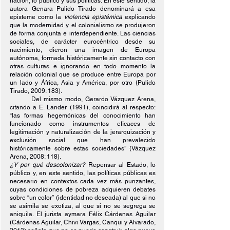
nación, lo público y sus políticas. En este sentido, la 
autora Genara Pulido Tirado denominará a esa 
episteme como la 
violencia epistémica
 explicando 
que la modernidad y el colonialismo se produjeron 
de forma conjunta e interdependiente. Las ciencias 
sociales, de carácter eurocéntrico desde su 
nacimiento, dieron una imagen de Europa 
autónoma, formada históricamente sin contacto con 
otras culturas e ignorando en todo momento la 
relación colonial que se produce entre Europa por 
un lado y África, Asia y América, por otro (Pulido 
Tirado, 2009: 183).
Del mismo modo, Gerardo Vázquez Arena, 
citando a E. Lander (1991), coincidirá al respecto: 
“las formas hegemónicas del conocimiento han 
funcionado como instrumentos eficaces de 
legitimación y naturalización de la jerarquización y 
exclusión social que han prevalecido 
históricamente sobre estas sociedades” (Vázquez 
Arena, 2008: 118).
¿Y por qué descolonizar? 
Repensar al Estado, lo 
público y, en este sentido, las políticas públicas es 
necesario en contextos cada vez más punzantes, 
cuyas condiciones de pobreza adquieren debates 
sobre “un color” (identidad no deseada) al que si no 
se asimila se exotiza, al que si no se segrega se 
aniquila. El jurista aymara Félix Cárdenas Aguilar 
(Cárdenas Aguilar, Chivi Vargas, Canqui y Alvarado, 