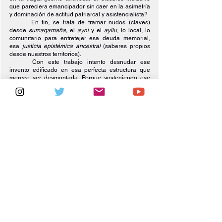
que pareciera emancipador sin caer en la asimetría 
y dominación de actitud patriarcal y asistencialista?
En fin, se trata de tramar nudos (claves) 
desde 
sumaqamaña, 
el 
ayni 
y el 
ayllu
, lo local, lo 
comunitario para entretejer esa deuda memorial, 
esa 
justicia epistémica ancestral 
(saberes propios 
desde nuestros territorios).
Con este trabajo intento desnudar ese 
invento edificado en esa perfecta estructura que 
merece ser desmontada. Porque sosteniendo ese 
entramado (colonial, patriarcal y capitalista), 
mantenemos esa manera de concebir el mundo, de 
clasificar, jerarquizar, aun siendo políticamente 
correctxs, abiertamente tolerantes, inclusivamente 
igualitarixs, pues yace una forma de 
deshumanizar(nos).
                                      jallalla
Bibliografía
Anzaldúa, G. (1987). 
Borderlands/La Frontera. The 
New Mestiza
. San Francisco: Aunt Lute Books.
Bartra, A. (2015). La utopía. 
Para leer en libertad
. 
Recuperado de https://www.youtube.com/watch?
v=_p_sR3oHfZE
Bautista, R. (2014). 
La descolonización de la 
política. Introducción a una política comunitaria
. La 
Paz: Plural editores.