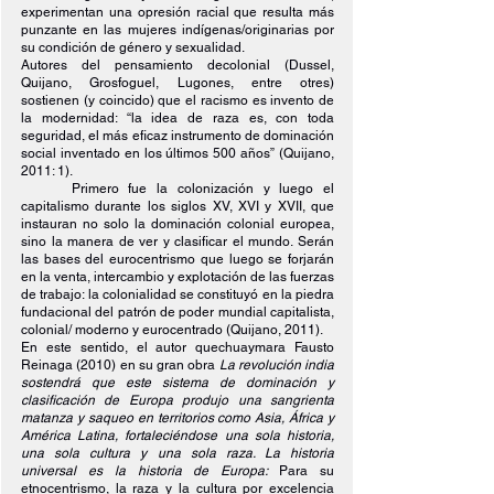
experimentan una opresión racial que resulta más 
punzante en las mujeres indígenas/originarias por 
su condición de género y sexualidad.
Autores del pensamiento decolonial (Dussel, 
Quijano, Grosfoguel, Lugones, entre otres) 
sostienen (y coincido) que el racismo es invento de 
la modernidad: “la idea de raza es, con toda 
seguridad, el más eficaz instrumento de dominación 
social inventado en los últimos 500 años” (Quijano, 
2011: 1).
Primero fue la colonización y luego el 
capitalismo durante los siglos XV, XVI y XVII, que 
instauran no solo la dominación colonial europea, 
sino la manera de ver y clasificar el mundo. Serán 
las bases del eurocentrismo que luego se forjarán 
en la venta, intercambio y explotación de las fuerzas 
de trabajo: la colonialidad se constituyó en la piedra 
fundacional del patrón de poder mundial capitalista, 
colonial/ moderno y eurocentrado (Quijano, 2011).
En este sentido, el autor quechuaymara Fausto 
Reinaga (2010) en su gran obra 
La revolución india 
sostendrá que este sistema de dominación y 
clasificación de Europa produjo una sangrienta 
matanza y saqueo en territorios como Asia, África y 
América Latina, fortaleciéndose una sola historia, 
una sola cultura y una sola raza. La historia 
universal es la historia de Europa: 
Para su 
etnocentrismo, la raza y la cultura por excelencia 