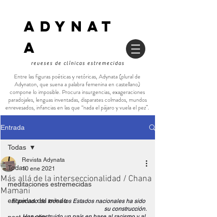
ADYNAT
a
reveses de clínicas estremecidas
Entre las figuras poéticas y retóricas, Adynata (plural de
Adynaton, que suena a palabra femenina en castellano)
compone lo imposible. Procura insurgencias, exageraciones
paradojales, lenguas inventadas, disparates colmados, mundos
enrevesados, infancias en las que “nada el pájaro y vuela el pez”.
Entrada
Todas
Revista Adynata
Todas
10 ene 2021
Más allá de la interseccionalidad / Chana
meditaciones estremecidas
Mamani
esquirlas del miedo
El pecado de todos los Estados nacionales ha sido 
su construcción.
Han construido un país en base al racismo y al 