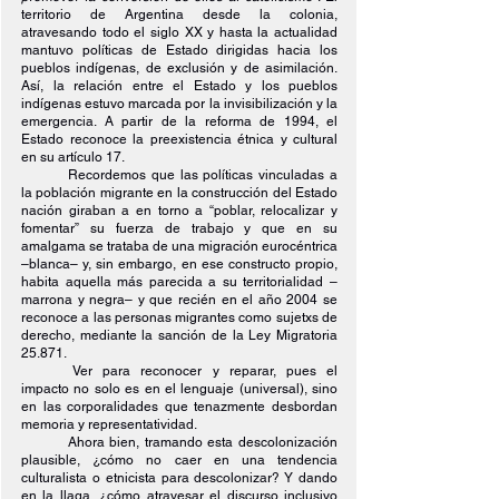
territorio de Argentina desde la colonia, 
atravesando todo el siglo XX y hasta la actualidad 
mantuvo políticas de Estado dirigidas hacia los 
pueblos indígenas, de exclusión y de asimilación. 
Así, la relación entre el Estado y los pueblos 
indígenas estuvo marcada por la invisibilización y la 
emergencia. A partir de la reforma de 1994, el 
Estado reconoce la preexistencia étnica y cultural 
en su artículo 17.
Recordemos que las políticas vinculadas a 
la población migrante en la construcción del Estado 
nación giraban a en torno a “poblar, relocalizar y 
fomentar” su fuerza de trabajo y que en su 
amalgama se trataba de una migración eurocéntrica 
–blanca– y, sin embargo, en ese constructo propio, 
habita aquella más parecida a su territorialidad –
marrona y negra– y que recién en el año 2004 se 
reconoce a las personas migrantes como sujetxs de 
derecho, mediante la sanción de la Ley Migratoria 
25.871.
Ver para reconocer y reparar, pues el 
impacto no solo es en el lenguaje (universal), sino 
en las corporalidades que tenazmente desbordan 
memoria y representatividad.
Ahora bien, tramando esta descolonización 
plausible, ¿cómo no caer en una tendencia 
culturalista o etnicista para descolonizar? Y dando 
en la llaga, ¿cómo atravesar el discurso inclusivo 