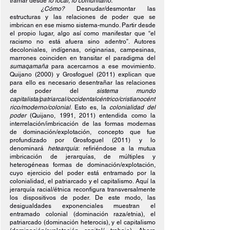
tramar desde 
lo local, lo comunitario. 
¿Cómo? 
Desnudar/desmontar las 
estructuras y las relaciones de poder que se 
imbrican en ese mismo sistema-mundo. Partir desde 
el propio lugar, algo así como manifestar que “el 
racismo no está afuera sino adentro”. Autores 
decoloniales, indígenas, originarias, campesinas, 
marrones coinciden en transitar el paradigma del 
sumaqamaña 
para acercarnos a ese movimiento. 
Quijano (2000) y Grosfoguel (2011) explican que 
para ello es necesario desentrañar las relaciones 
de poder del 
sistema mundo 
capitalista/patriarcal/occidentalcéntrico/cristianocént
rico/moderno/colonial
. Esto es, la 
colonialidad del 
poder 
(Quijano, 1991, 2011) entendida como la 
interrelación/imbricación de las formas modernas 
de dominación/explotación, concepto que fue 
profundizado por Grosfoguel (2011) y lo 
denominará 
hetearquia
: refiriéndose a la mutua 
imbricación de jerarquías, de múltiples y 
heterogéneas formas de dominación/explotación, 
cuyo ejercicio del poder está entramado por la 
colonialidad, el patriarcado y el capitalismo. Aquí la 
jerarquía racial/étnica reconfigura transversalmente 
los dispositivos de poder. De este modo, las 
desigualdades exponenciales muestran el 
entramado colonial (dominación raza/etnia), el 
patriarcado (dominación heterocis), y el capitalismo 