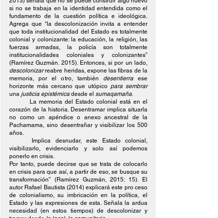
2013) señala que no se puede construir algo nuevo 
si no se trabaja en la identidad entendida como el 
fundamento de la cuestión política e ideológica. 
Agrega que “la descolonización invita a entender 
que toda institucionalidad del Estado es totalmente 
colonial y colonizante: la educación, la religión, las 
fuerzas armadas, la policía son totalmente 
institucionalidades coloniales y colonizantes” 
(Ramírez Guzmán. 2015). Entonces, si por un lado, 
descolonizar 
reabre heridas, expone las fibras de la 
memoria, por el otro, también 
desentierra 
ese 
horizonte más cercano que utópico 
para sembrar 
una 
justicia epistémica 
desde el 
sumaqamaña
.
La memoria del Estado colonial está en el 
corazón de la historia. Desentramar implica situarla 
no como un apéndice o anexo ancestral de la 
Pachamama, sino desentrañar y visibilizar los 500 
años.
Implica desnudar, este Estado colonial, 
visibilizarlo, evidenciarlo y solo así podemos 
ponerlo en crisis.
Por tanto, puede decirse que se trata de colocarlo 
en crisis para que así, a partir de eso, se busque su 
transformación” (Ramírez Guzmán, 2015: 15). El 
autor Rafael Bautista (2014) explicará este pro ceso 
de colonialismo, su imbricación en la política, el 
Estado y las expresiones de esta. Señala la ardua 
necesidad (en estos tiempos) de descolonizar y 