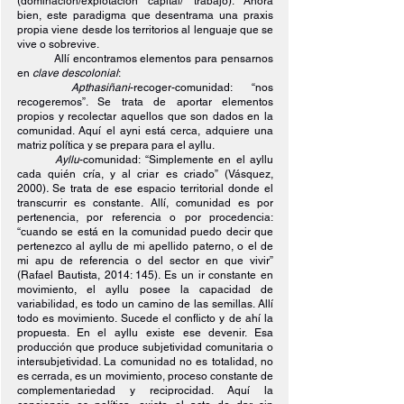
(dominación/explotación capital/ trabajo). Ahora 
bien, este paradigma que desentrama una praxis 
propia viene desde los territorios al lenguaje que se 
vive o sobrevive.
Allí encontramos elementos para pensarnos 
en 
clave descolonial
:
Apthasiñani
-recoger-comunidad: “nos 
recogeremos”. Se trata de aportar elementos 
propios y recolectar aquellos que son dados en la 
comunidad. Aquí el ayni está cerca, adquiere una 
matriz política y se prepara para el ayllu.
Ayllu
-comunidad: “Simplemente en el ayllu 
cada quién cría, y al criar es criado” (Vásquez, 
2000)
. 
Se trata de ese espacio territorial donde el 
transcurrir es constante. Allí, comunidad es por 
pertenencia, por referencia o por procedencia: 
“cuando se está en la comunidad puedo decir que 
pertenezco al ayllu de mi apellido paterno, o el de 
mi apu de referencia o del sector en que vivir” 
(Rafael Bautista, 2014: 145). Es un ir constante en 
movimiento, el ayllu posee la capacidad de 
variabilidad, es todo un camino de las semillas. Allí 
todo es movimiento. Sucede el conflicto y de ahí la 
propuesta. En el ayllu existe ese devenir. Esa 
producción que produce subjetividad comunitaria o 
intersubjetividad. La comunidad no es totalidad, no 
es cerrada, es un movimiento, proceso constante de 
complementariedad y reciprocidad. Aquí la 