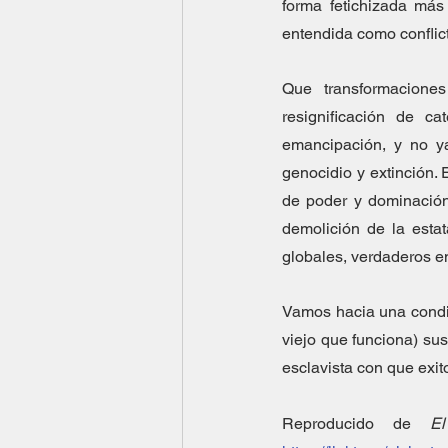
forma fetichizada más
entendida como conflict
Que transformacione
resignificación de ca
emancipación, y no ya
genocidio y extinción. 
de poder y dominación
demolición de la estat
globales, verdaderos en
Vamos hacia una condici
viejo que funciona) su
esclavista con que exi
Reproducido de 
E