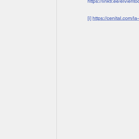
https://linktr.ee/elvien
[i]
https://cenital.com/l