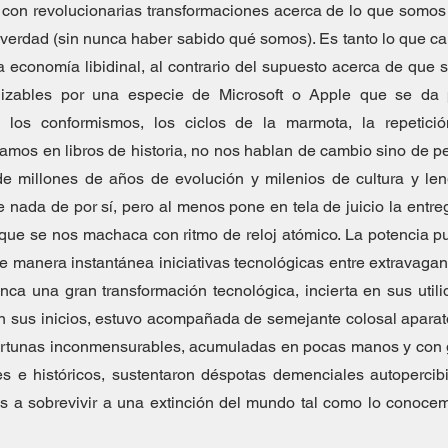
 con revolucionarias transformaciones acerca de lo que somos 
erdad (sin nunca haber sabido qué somos). Es tanto lo que ca
 economía libidinal, al contrario del supuesto acerca de que s
lizables por una especie de Microsoft o Apple que se da 
 los conformismos, los ciclos de la marmota, la repetició
amos en libros de historia, no nos hablan de cambio sino de pe
e millones de años de evolución y milenios de cultura y leng
nada de por sí, pero al menos pone en tela de juicio la entreg
que se nos machaca con ritmo de reloj atómico. La potencia pub
 manera instantánea iniciativas tecnológicas entre extravagant
nca una gran transformación tecnológica, incierta en sus utili
n sus inicios, estuvo acompañada de semejante colosal aparat
ortunas inconmensurables, acumuladas en pocas manos y con g
es e históricos, sustentaron déspotas demenciales autopercib
s a sobrevivir a una extinción del mundo tal como lo conocem