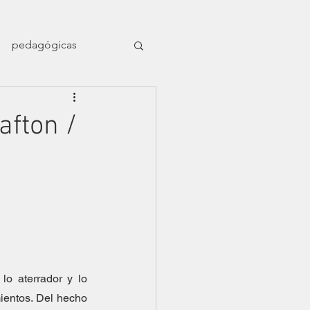
pedagógicas
en el naufragio
afton /
ligrafía nómade
Dossier Orillas
o aterrador y lo 
ientos. Del hecho 