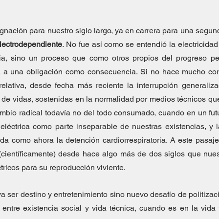
nación para nuestro siglo largo, ya en carrera para una segund
lectrodependiente
. No fue así como se entendió la electricid
cia, sino un proceso que como otros propios del progreso p
 a una obligación como consecuencia. Si no hace mucho cortar
lativa, desde fecha más reciente la interrupción generalizad
de vidas, sostenidas en la normalidad por medios técnicos que 
mbio radical todavía no del todo consumado, cuando en un fut
léctrica como parte inseparable de nuestras existencias, y la
da como ahora la detención cardiorrespiratoria. A este pasaj
científicamente) desde hace algo más de dos siglos que nuest
ctricos para su reproducción viviente.
a ser destino y entretenimiento sino nuevo desafío de politizaci
 entre existencia social y vida técnica, cuando es en la vida 