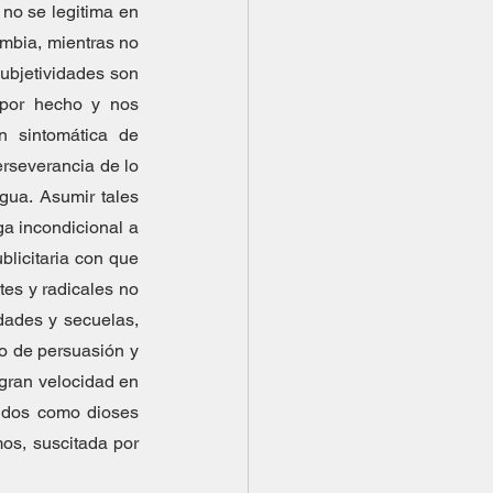
no se legitima en 
mbia, mientras no 
ubjetividades son 
por hecho y nos 
n sintomática de 
rseverancia de lo 
ua. Asumir tales 
a incondicional a 
licitaria con que 
es y radicales no 
dades y secuelas, 
o de persuasión y 
ran velocidad en 
idos como dioses 
os, suscitada por 