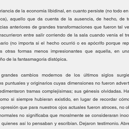
riancia de la economía libidinal, en cuanto persiste (no todo en
ica), aquello que da cuenta de la ausencia, de hecho, de t
cias anteriores de grandes transformaciones que fueron tal v
nscurrieron entre salir corriendo de la sala cuando venía el tre
nario (no importa si el hecho ocurrió o es apócrifo porque rep
s otras formas menos impresionantes que aquella, en una
ño de la fantasmagoría distópica.
 grandes cambios modernos de los últimos siglos surgie
les puntuales y originarios cuyas dimensiones no fueron adver
imentaron tramas complejísimas; sus génesis olvidadas. H
omo si siempre hubieran existido, en lugar de recordar cómo
opresión que para nuestros ojos actuales fueron atroces, no o
 normales no significaba que moralmente se consideraran inocu
 quienes así lo pensaban y escribían. Dejaron testimonio. Abr