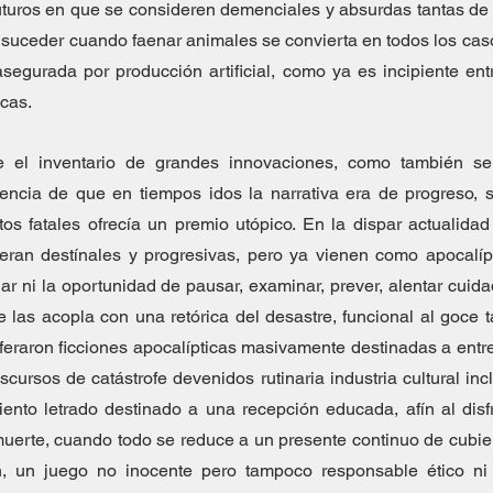
uturos en que se consideren demenciales y absurdas tantas de 
suceder cuando faenar animales se convierta en todos los caso
egurada por producción artificial, como ya es incipiente entre
icas.
e el inventario de grandes innovaciones, como también se
rencia de que en tiempos idos la narrativa era de progreso, su
os fatales ofrecía un premio utópico. En la dispar actualidad
eran destínales y progresivas, pero ya vienen como apocalípt
ar ni la oportunidad de pausar, examinar, prever, alentar cuid
 las acopla con una retórica del desastre, funcional al goce tan
iferaron ficciones apocalípticas masivamente destinadas a entr
ursos de catástrofe devenidos rutinaria industria cultural incl
iento letrado destinado a una recepción educada, afín al disfr
muerte, cuando todo se reduce a un presente continuo de cubierta
n, un juego no inocente pero tampoco responsable ético ni 