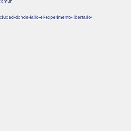
tocomun
a-ciudad-donde-fallo-el-experimento-libertario/