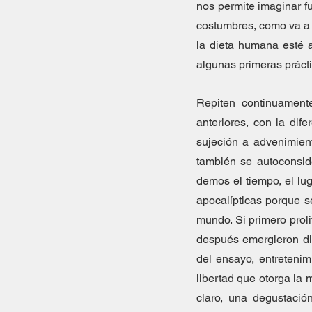
nos permite imaginar f
costumbres, como va a 
la dieta humana esté as
algunas primeras práct
Repiten continuament
anteriores, con la dife
sujeción a advenimient
también se autoconsid
demos el tiempo, el lug
apocalípticas porque se
mundo. Si primero prol
después emergieron disc
del ensayo, entretenim
libertad que otorga la 
claro, una degustació