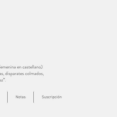
 femenina en castellano)
as, disparates colmados,
ez”.
Notas
Suscripción