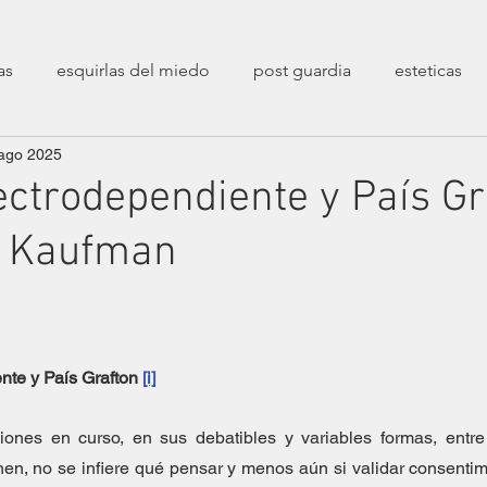
as
esquirlas del miedo
post guardia
esteticas
ago 2025
poéticas
decolonialidad
entrevistas
sesiones 
ctrodependiente y País Gr
o Kaufman
transfeminismos
zaratustreanas
filosóficas
ca
erarias
crueldades
fin de un mundo
Epistolarios
te y País Grafton 
[i]
stíos
Correspondencias Filopoéticas
ones en curso, en sus debatibles y variables formas, entre l
en, no se infiere qué pensar y menos aún si validar consentim