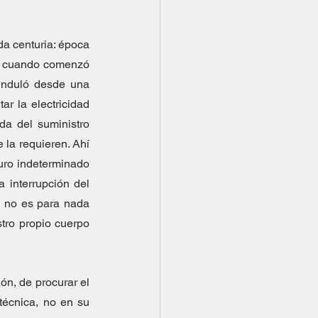
a centuria: época 
ad cuando comenzó 
enduló desde una 
 la electricidad 
a del suministro 
la requieren. Ahí 
uro indeterminado 
 interrupción del 
e no es para nada 
ro propio cuerpo 
ón, de procurar el 
técnica, no en su 