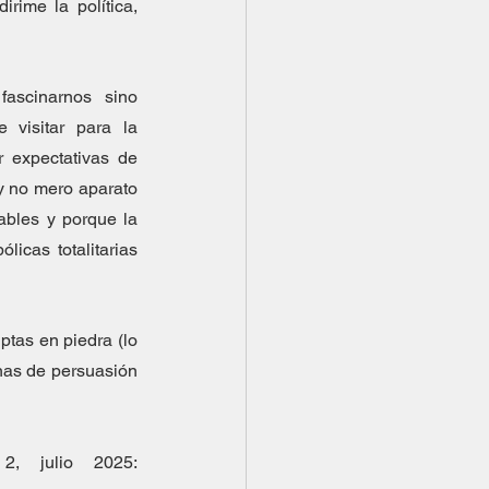
ime la política, 
ascinarnos sino 
 visitar para la 
 expectativas de 
y no mero aparato 
bles y porque la 
icas totalitarias 
tas en piedra (lo 
nas de persuasión 
nº 2, julio 2025: 