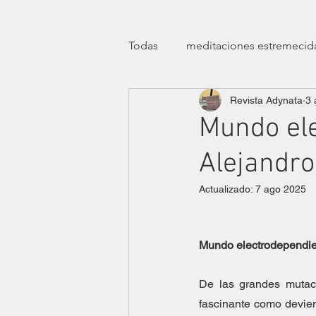
Todas
meditaciones estremecid
Revista Adynata
3 
manifiestos
efemérides
Mundo ele
Alejandr
transfeminismos
clínicas
Actualizado:
7 ago 2025
teatro
ensayísticas
lit
Mundo electrodependien
eróticas lúdicas
dossier ha
De las grandes mutaci
fascinante como devien