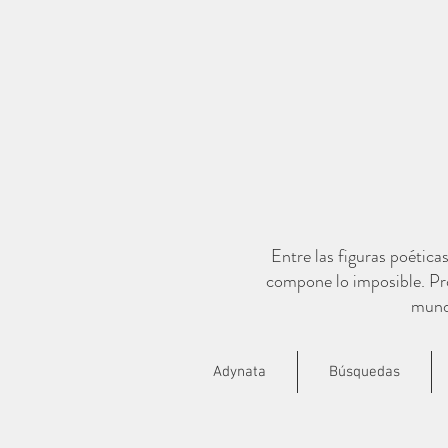
Entre las figuras poética
compone lo imposible. Pro
mundo
Adynata
Búsquedas