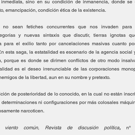
 inmediata, sino en su condición de inmanencia, donde se dir
o, emancipación, condición ética de la existencia.
s no sean fetiches concurrentes que nos invaden para f
tegorías y nuevas sintaxis que discutir, tierras ignotas que
 para el exilio tanto por cancelaciones masivas cuanto por
En esta saga, la estatalidad es escenario de la agencia social 
, porque es donde se dirimen conflictos de otro modo insalva
alidad es el deseo irrenunciable de las corporaciones monopól
emigos de la libertad, aun en su nombre y pretexto.
ón de posterioridad de lo conocido, en la cual no están inscrip
s determinaciones ni configuraciones por más colosales máqui
tosamente narcoticen.
l viento común
, 
Revista de discusión política
,