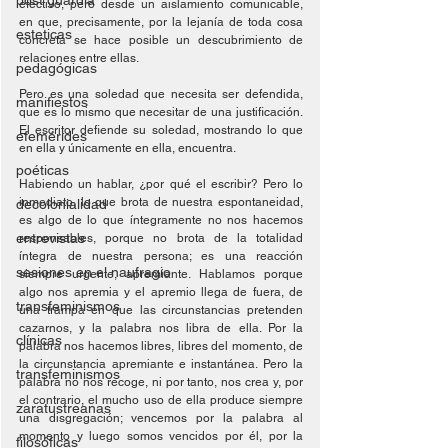
post guardia
efectivo, pero desde un aislamiento comunicable, 
en que, precisamente, por la lejanía de toda cosa 
esteticas
concreta se hace posible un descubrimiento de 
relaciones entre ellas.
pedagógicas
Pero es una soledad que necesita ser defendida, 
manifiestos
que es lo mismo que necesitar de una justificación. 
El escritor defiende su soledad, mostrando lo que 
efemérides
en ella y únicamente en ella, encuentra.
poéticas
Habiendo un hablar, ¿por qué el escribir? Pero lo 
inmediato, lo que brota de nuestra espontaneidad, 
decolonialidad
es algo de lo que íntegramente no nos hacemos 
entrevistas
responsables, porque no brota de la totalidad 
íntegra de nuestra persona; es una reacción 
sesiones en el naufragio
siempre urgente, apremiante. Hablamos porque 
algo nos apremia y el apremio llega de fuera, de 
transfeminismos
una trampa en que las circunstancias pretenden 
cazarnos, y la palabra nos libra de ella. Por la 
clínicas
palabra nos hacemos libres, libres del momento, de 
la circunstancia apremiante e instantánea. Pero la 
transfeminismos
palabra no nos recoge, ni por tanto, nos crea y, por 
el contrario, el mucho uso de ella produce siempre 
zaratustreanas
una disgregación; vencemos por la palabra al 
momento y luego somos vencidos por él, por la 
filosóficas