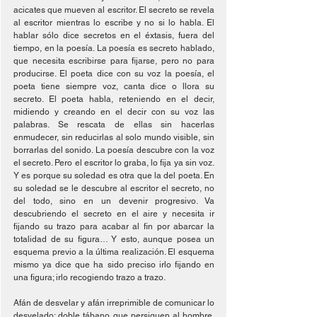
acicates que mueven al escritor. El secreto se revela 
al escritor mientras lo escribe y no si lo habla. El 
hablar sólo dice secretos en el éxtasis, fuera del 
tiempo, en la poesía. La poesía es secreto hablado, 
que necesita escribirse para fijarse, pero no para 
producirse. El poeta dice con su voz la poesía, el 
poeta tiene siempre voz, canta dice o llora su 
secreto. El poeta habla, reteniendo en el decir, 
midiendo y creando en el decir con su voz las 
palabras. Se rescata de ellas sin hacerlas 
enmudecer, sin reducirlas al solo mundo visible, sin 
borrarlas del sonido. La poesía descubre con la voz 
el secreto. Pero el escritor lo graba, lo fija ya sin voz. 
Y es porque su soledad es otra que la del poeta. En 
su soledad se le descubre al escritor el secreto, no 
del todo, sino en un devenir progresivo. Va 
descubriendo el secreto en el aire y necesita ir 
fijando su trazo para acabar al fin por abarcar la 
totalidad de su figura… Y esto, aunque posea un 
esquema previo a la última realización. El esquema 
mismo ya dice que ha sido preciso irlo fijando en 
una figura; irlo recogiendo trazo a trazo.
Afán de desvelar y afán irreprimible de comunicar lo 
desvelado; doble tábano que persiguen al hombre, 