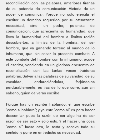
reconciliación con las palabras, anteriores tiranas 
de su potencia de comunicación. Victoria de un 
poder de comunicar. Porque no sólo ejercita el 
escritor un derecho requerido por su atenazante 
necesidad, sino un poder, potencia de 
comunicación, que acrecienta su humanidad, que 
lleva la humanidad del hombre a límites recién 
descubiertos, a límites de la hombría, del ser 
hombre, que va ganando terreno al mundo de lo 
inhumano, que sin cesar le presenta combate. A 
este combate del hombre con lo inhumano, acude 
el escritor, venciendo en un glorioso encuentro de 
reconciliación con las tantas veces traidoras 
palabras. Salvar a las palabras de su vanidad, de su 
vacuidad, endureciéndolas, forjándolas 
perdurablemente, es tras de lo que corre, aun sin 
saberlo, quien de veras escribe.
Porque hay un escribir hablando, el que escribe 
“como si hablara”; y ya este “como si” es para hacer 
desconfiar, pues la razón de ser algo ha de ser 
razón de ser esto y sólo esto. Y el hacer una cosa 
“como si” fuese otra, le resta y socava todo su 
sentido, y pone en entredicho su necesidad.