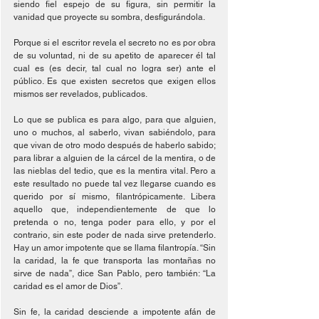
siendo fiel espejo de su figura, sin permitir la 
vanidad que proyecte su sombra, desfigurándola.
Porque si el escritor revela el secreto no es por obra 
de su voluntad, ni de su apetito de aparecer él tal 
cual es (es decir, tal cual no logra ser) ante el 
público. Es que existen secretos que exigen ellos 
mismos ser revelados, publicados.
Lo que se publica es para algo, para que alguien, 
uno o muchos, al saberlo, vivan sabiéndolo, para 
que vivan de otro modo después de haberlo sabido; 
para librar a alguien de la cárcel de la mentira, o de 
las nieblas del tedio, que es la mentira vital. Pero a 
este resultado no puede tal vez llegarse cuando es 
querido por sí mismo, filantrópicamente. Libera 
aquello que, independientemente de que lo 
pretenda o no, tenga poder para ello, y por el 
contrario, sin este poder de nada sirve pretenderlo. 
Hay un amor impotente que se llama filantropía. “Sin 
la caridad, la fe que transporta las montañas no 
sirve de nada”, dice San Pablo, pero también: “La 
caridad es el amor de Dios”.
Sin fe, la caridad desciende a impotente afán de 