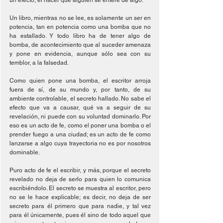
un efecto, el hacer que alguien se entere de algo.
Un libro, mientras no se lee, es solamente un ser en 
potencia, tan en potencia como una bomba que no 
ha estallado. Y todo libro ha de tener algo de 
bomba, de acontecimiento que al suceder amenaza 
y pone en evidencia, aunque sólo sea con su 
temblor, a la falsedad.
Como quien pone una bomba, el escritor arroja 
fuera de sí, de su mundo y, por tanto, de su 
ambiente controlable, el secreto hallado. No sabe el 
efecto que va a causar, qué va a seguir de su 
revelación, ni puede con su voluntad dominarlo. Por 
eso es un acto de fe, como el poner una bomba o el 
prender fuego a una ciudad; es un acto de fe como 
lanzarse a algo cuya trayectoria no es por nosotros 
dominable.
Puro acto de fe el escribir, y más, porque el secreto 
revelado no deja de serlo para quien lo comunica 
escribiéndolo. El secreto se muestra al escritor, pero 
no se le hace explicable; es decir, no deja de ser 
secreto para él primero que para nadie, y tal vez 
para él únicamente, pues él sino de todo aquel que 