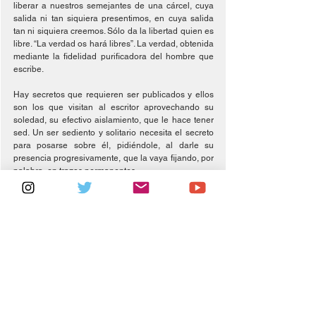
liberar a nuestros semejantes de una cárcel, cuya 
salida ni tan siquiera presentimos, en cuya salida 
tan ni siquiera creemos. Sólo da la libertad quien es 
libre. “La verdad os hará libres”. La verdad, obtenida 
mediante la fidelidad purificadora del hombre que 
escribe.
Hay secretos que requieren ser publicados y ellos 
son los que visitan al escritor aprovechando su 
soledad, su efectivo aislamiento, que le hace tener 
sed. Un ser sediento y solitario necesita el secreto 
para posarse sobre él, pidiéndole, al darle su 
presencia progresivamente, que la vaya fijando, por 
palabra, en trazos permanentes.
Solitario de sí y de los hombres y también de las 
cosas, pues sólo en soledad se siente la sed de 
verdad que colma la vida humana. Sed también de 
rescate, de victoria sobre las palabras que se nos 
han escapado traicionándonos. Sed de vencer por 
la palabra los instantes vacíos, idos, el fracaso 
incesante de dejarnos ir por el tiempo.
En esta soledad sedienta, la verdad aun oculta 
aparece, y es ella, ella misma la que requiere ser 