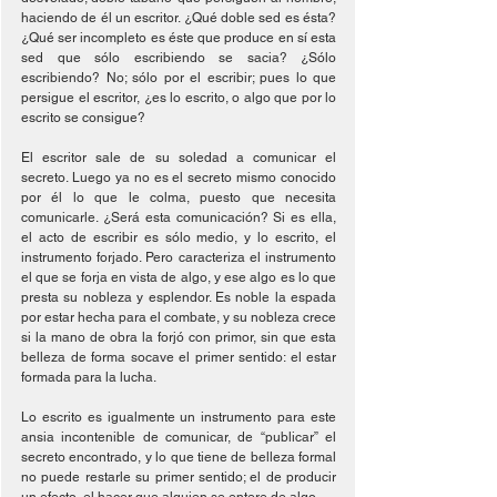
haciendo de él un escritor. ¿Qué doble sed es ésta? 
¿Qué ser incompleto es éste que produce en sí esta 
sed que sólo escribiendo se sacia? ¿Sólo 
escribiendo? No; sólo por el escribir; pues lo que 
persigue el escritor, ¿es lo escrito, o algo que por lo 
escrito se consigue?
El escritor sale de su soledad a comunicar el 
secreto. Luego ya no es el secreto mismo conocido 
por él lo que le colma, puesto que necesita 
comunicarle. ¿Será esta comunicación? Si es ella, 
el acto de escribir es sólo medio, y lo escrito, el 
instrumento forjado. Pero caracteriza el instrumento 
el que se forja en vista de algo, y ese algo es lo que 
presta su nobleza y esplendor. Es noble la espada 
por estar hecha para el combate, y su nobleza crece 
si la mano de obra la forjó con primor, sin que esta 
belleza de forma socave el primer sentido: el estar 
formada para la lucha.
Lo escrito es igualmente un instrumento para este 
ansia incontenible de comunicar, de “publicar” el 
secreto encontrado, y lo que tiene de belleza formal 
no puede restarle su primer sentido; el de producir 