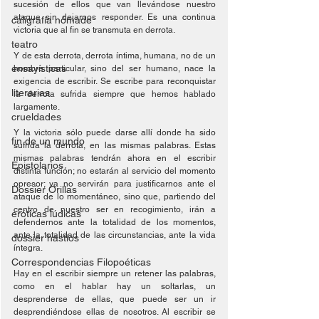
sucesión de ellos que van llevándose nuestro 
ataque sin dejarnos responder. Es una continua 
caligrafía nómade
victoria que al fin se transmuta en derrota.
teatro
Y de esta derrota, derrota íntima, humana, no de un 
ensayísticas
hombre particular, sino del ser humano, nace la 
exigencia de escribir. Se escribe para reconquistar 
literarias
la derrota sufrida siempre que hemos hablado 
largamente.
crueldades
Y la victoria sólo puede darse allí donde ha sido 
fin de un mundo
sufrida la derrota, en las mismas palabras. Estas 
mismas palabras tendrán ahora en el escribir 
Epistolarios
distinta función; no estarán al servicio del momento 
opresor; ya no servirán para justificarnos ante el 
Dossier Orillas
ataque de lo momentáneo, sino que, partiendo del 
centro de nuestro ser en recogimiento, irán a 
eróticas lúdicas
defendernos ante la totalidad de los momentos, 
ante la totalidad de las circunstancias, ante la vida 
dossier hastíos
íntegra.
Correspondencias Filopoéticas
Hay en el escribir siempre un retener las palabras, 
como en el hablar hay un soltarlas, un 
desprenderse de ellas, que puede ser un ir 
desprendiéndose ellas de nosotros. Al escribir se 