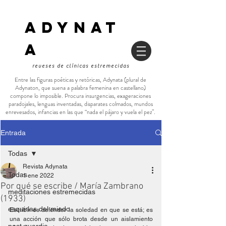
ADYNAT
a
reveses de clínicas estremecidas
Entre las figuras poéticas y retóricas, Adynata (plural de
Adynaton, que suena a palabra femenina en castellano)
compone lo imposible. Procura insurgencias, exageraciones
paradojales, lenguas inventadas, disparates colmados, mundos
enrevesados, infancias en las que “nada el pájaro y vuela el pez”.
Entrada
Todas
Revista Adynata
Todas
1 ene 2022
Por qué se escribe / María Zambrano
meditaciones estremecidas
(1933)
esquirlas del miedo
Escribir es defender la soledad en que se está; es 
una acción que sólo brota desde un aislamiento 