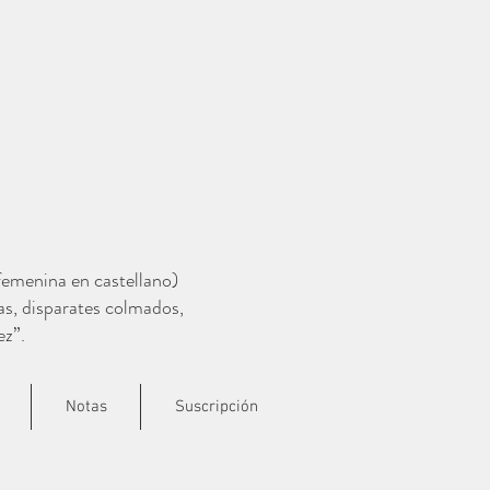
 femenina en castellano)
as, disparates colmados,
ez”.
Notas
Suscripción