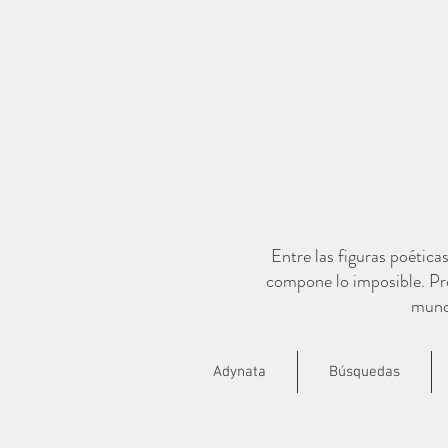
Entre las figuras poética
compone lo imposible. Pro
mundo
Adynata
Búsquedas