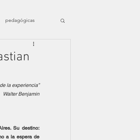
pedagógicas
en el naufragio
astian
ligrafía nómade
de la experiencia”
Walter Benjamin
Dossier Orillas
es. Su destino: 
mo a la espera de 