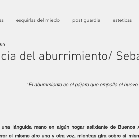
as
esquirlas del miedo
post guardia
esteticas
jun
poéticas
decolonialidad
entrevistas
sesiones 
cia del aburrimiento/ Seb
transfeminismos
zaratustreanas
filosóficas
ca
“
El aburrimiento es el pájaro que empolla el huevo 
erarias
crueldades
fin de un mundo
Epistolarios
stíos
Correspondencias Filopoéticas
una lánguida mano en algún hogar asfixiante de Buenos Air
rrer el mismo aire una y otra vez, mientras gira sobre sí mis