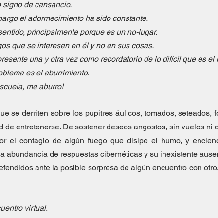
 signo de cansancio.
mbargo el adormecimiento ha sido constante. 
entido, principalmente porque es un no-lugar. 
os que se interesen en él y no en sus cosas. 
resente una y otra vez como recordatorio de lo difícil que es el 
oblema es el aburrimiento. 
escuela, me aburro! 
e se derriten sobre los pupitres áulicos, tomados, seteados, f
d de entretenerse. De sostener deseos angostos, sin vuelos ni 
or el contagio de algún fuego que disipe el humo, y enciend
la abundancia de respuestas cibernéticas y su inexistente ausen
efendidos ante la posible sorpresa de algún encuentro con otro, 
uentro virtual
.