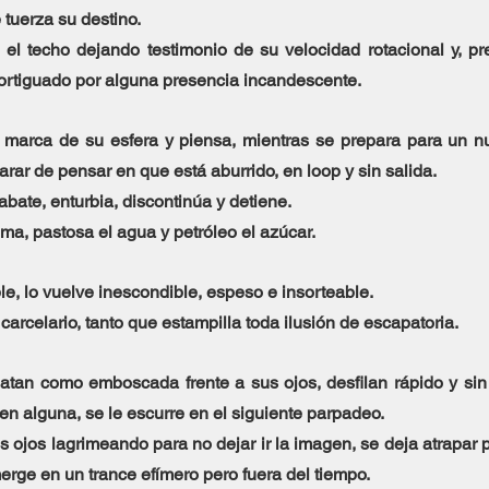
 tuerza su destino.
 el techo dejando testimonio de su velocidad rotacional y, pr
ortiguado por alguna presencia incandescente.
 marca de su esfera y piensa, mientras se prepara para un nu
ar de pensar en que está aburrido, en loop y sin salida. 
abate, enturbia, discontinúa y detiene. 
ma, pastosa el agua y petróleo el azúcar.
le, lo vuelve inescondible, espeso e insorteable. 
arcelario, tanto que estampilla toda ilusión de escapatoria.
tan como emboscada frente a sus ojos, desfilan rápido y sin d
n alguna, se le escurre en el siguiente parpadeo.
os ojos lagrimeando para no dejar ir la imagen, se deja atrapar p
rge en un trance efímero pero fuera del tiempo.