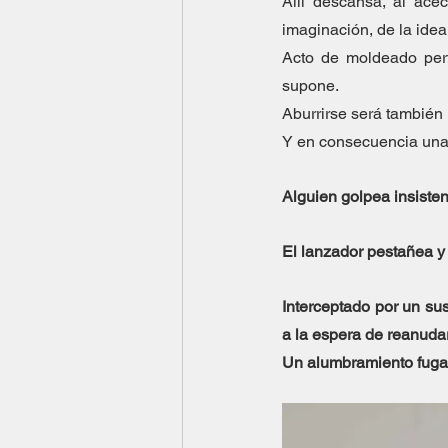
Allí descansa, al acec
imaginación, de la idea
Acto de moldeado perfo
supone.
Aburrirse será también
Y en consecuencia una 
Alguien golpea insistent
El lanzador pestañea y 
Interceptado por un su
a la espera de reanudar
Un alumbramiento fugaz