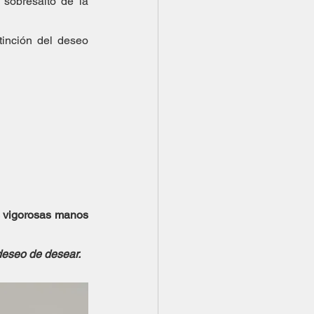
 sobresalto de la 
tinción del deseo 
s vigorosas manos 
deseo de desear.