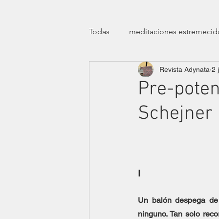
Todas
meditaciones estremecid
Revista Adynata
2 
manifiestos
efemérides
Pre-poten
Schejner
transfeminismos
clínicas
teatro
ensayísticas
lit
I
eróticas lúdicas
dossier ha
Un balón despega de 
ninguno. Tan solo reco