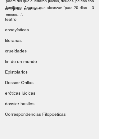
padre del que quedaron juicios, deudas, peleas con 
familiares. Ahorros que alcanzan “para 20 días… 3 
caligrafía nómade
meses…”.
teatro
ensayísticas
literarias
crueldades
fin de un mundo
Epistolarios
Dossier Orillas
eróticas lúdicas
dossier hastíos
Correspondencias Filopoéticas