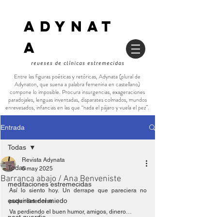
ADYNAT
a
reveses de clínicas estremecidas
Entre las figuras poéticas y retóricas, Adynata (plural de
Adynaton, que suena a palabra femenina en castellano)
compone lo imposible. Procura insurgencias, exageraciones
paradojales, lenguas inventadas, disparates colmados, mundos
enrevesados, infancias en las que “nada el pájaro y vuela el pez”.
Entrada
Todas
Revista Adynata
Todas
6 may 2025
Barranca abajo / Ana Benveniste
meditaciones estremecidas
Así lo siento hoy. Un derrape que pareciera no 
esquirlas del miedo
poder detenerse.
Va perdiendo el buen humor, amigos, dinero…