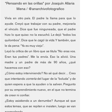
"Pensando en las orillas" por Joaquín Allaria 
Mena / @anarchivofotografico
Vivía en otro país. El padre la llama para que lo 
ayude. Creyó que trabajar con su padre, mejoraría 
el vínculo. Dice que fue ninguneada, que el padre 
hizo lo que quiso: no la escuchó. Le dejó “todos los 
quilombos”. Dice que le 
cagó la vida
. Y también, que 
le da pena: “Ya es muy viejo”.
Leyó la crítica de un libro que se titula “No eras vos. 
Eran tus padres”. Me la envía. Eso la alivió. Una 
madre y un padre de más de 90 años, ¿qué 
hacemos con eso?
¿Cómo estoy interviniendo? No sé qué decir… Creo 
que intentando 
correrla
 del lugar de la “boluda” y de 
quien espera a que la ayuden o la salven. Pregunto 
por su emprendimiento nuevo, en el que no termina 
de creer ni confiar.
¿Estoy asistiendo a un derrumbe? Aunque sé que 
estos temas, que se repiten e insisten, luego se van 
acomodando.