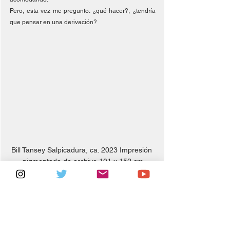
Pero, esta vez me pregunto: ¿qué hacer?, ¿tendría 
que pensar en una derivación?
Bill Tansey Salpicadura, ca. 2023 Impresión 
pigmentada de archivo 101 x 152 cm
Dossier Orillas
meditaciones estremecidas
clínicas