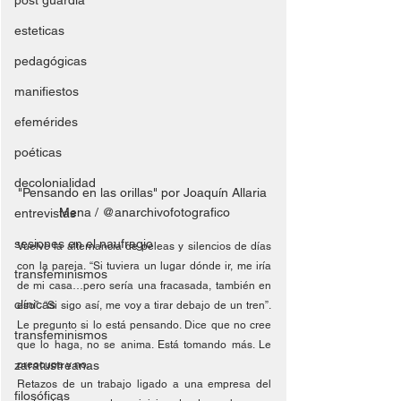
post guardia
esteticas
pedagógicas
manifiestos
efemérides
poéticas
decolonialidad
"Pensando en las orillas" por Joaquín Allaria 
Mena / @anarchivofotografico
entrevistas
sesiones en el naufragio
Vuelve la alternancia de peleas y silencios de días 
con la pareja. “Si tuviera un lugar dónde ir, me iría 
transfeminismos
de mi casa…pero sería una fracasada, también en 
clínicas
eso”. “Si sigo así, me voy a tirar debajo de un tren”. 
Le pregunto si lo está pensando. Dice que no cree 
transfeminismos
que lo haga, no se anima. Está tomando más. Le 
zaratustreanas
preocupa y no.
Retazos de un trabajo ligado a una empresa del 
filosóficas