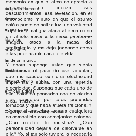
momento en que el alma se apresta a 
organizar su riqueza, sus 
caligrafía nómade
descubrimientos, esa revelación, en el 
inconsciente minuto en que el asunto 
teatro
está a punto de salir a luz, una voluntad 
ensayísticas
superior y maligna ataca al alma como 
un vitriolo, ataca a la masa palabra-e-
literarias
imagen, ataca a la masa del 
sentimiento, y me deja jadeando como 
crueldades
a las puertas mismas de la vida.
fin de un mundo
Y ahora suponga usted que siento 
físicamente el paso de esa voluntad, 
Epistolarios
que me sacude con una electricidad 
Dossier Orillas
imprevista y súbita, con una repetida 
electricidad. Suponga que cada uno de 
eróticas lúdicas
mis instantes pensados sea en ciertos 
días sacudido por tales profundos 
dossier hastíos
tornados y que nada afuera traiciona. Y 
dígame si una obra literaria cualquiera 
Correspondencias Filopoéticas
es compatible con semejantes estados. 
¿Qué cerebro lo resistiría? ¿Qué 
personalidad dejaría de disolverse en 
ella? Yo, si tan solo tuviera la necesaria 