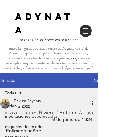
ADYNAT
a
reveses de clínicas estremecidas
Entre las figuras poéticas y retóricas, Adynata (plural de
Adynaton, que suena a palabra femenina en castellano)
compone lo imposible. Procura insurgencias, exageraciones
paradojales, lenguas inventadas, disparates colmados, mundos
enrevesados, infancias en las que “nada el pájaro y vuela el pez”.
Entrada
Todas
Revista Adynata
Todas
1 jul 2022
Carta a Jacques Riviere / Antonin Artaud
meditaciones estremecidas
 6 de junio de 1924
esquirlas del miedo
Estimado señor: