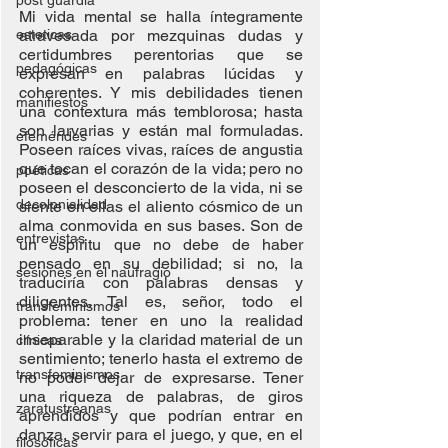
post guardia
Mi vida mental se halla íntegramente 
esteticas
atravesada por mezquinas dudas y 
certidumbres perentorias que se 
pedagógicas
expresan en palabras lúcidas y 
coherentes. Y mis debilidades tienen 
manifiestos
una contextura más temblorosa; hasta 
son larvarias y están mal formuladas. 
efemérides
Poseen raíces vivas, raíces de angustia 
que tocan el corazón de la vida; pero no 
poéticas
poseen el desconcierto de la vida, ni se 
decolonialidad
siente en ellas el aliento cósmico de un 
alma conmovida en sus bases. Son de 
entrevistas
un espíritu que no debe de haber 
pensado en su debilidad; si no, la 
sesiones en el naufragio
traduciría con palabras densas y 
diligentes. Tal es, señor, todo el 
transfeminismos
problema: tener en uno la realidad 
inseparable y la claridad material de un 
clínicas
sentimiento; tenerlo hasta el extremo de 
transfeminismos
no poder dejar de expresarse. Tener 
una riqueza de palabras, de giros 
zaratustreanas
aprendidos y que podrían entrar en 
danza, servir para el juego, y que, en el 
filosóficas