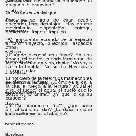
post guardia
¿Podría decirse darse al planchado, al 
despioje, al scrawleo?
esteticas
Sí. No depende del qué.
Pero no se trata de citar, acudir, 
pedagógicas
encender, leer, despiojar... Hay en ese 
movimiento disposición, entrega, 
manifiestos
dedicación, ímpetu, impulso.
"A" nos cuenta recorrido. De un espacio 
efemérides
a otro. Trayecto, dirección, espacios 
otros.
poéticas
¿Cuándo escuché esa frase? En una 
época, mi madre, cuando terminaba de 
decolonialidad
tomar un vaso de vino, decía: "Me voy a 
dar a la bebida". No se dio. Hay cosas 
que no se dan.
entrevistas
El noticiero de la tele: "Los malhechores 
se dieron a la fuga". ¿Cómo va el da, a 
sesiones en el naufragio
la cita, al fuego, a la lectura? ¿Cuál el 
aire, el fuego, el agua, el suelo que lo 
transfeminismos
sostiene, lo anima? ¿Y qué le da su 
carácter?
clínicas
¿Y ese pronominal "se"?, ¿qué hace 
ahí, al ladito del dar? ¿Le dará la mano 
para saltar juntos al abismo?
transfeminismos
zaratustreanas
filosóficas