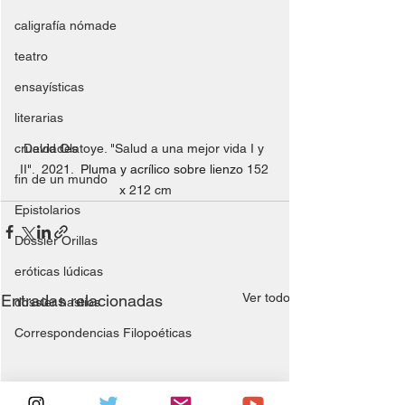
caligrafía nómade
teatro
ensayísticas
literarias
crueldades
David Olatoye. "Salud a una mejor vida I y 
II".  2021.  
Pluma y acrílico sobre lienzo 
152 
fin de un mundo
x 212 cm
Epistolarios
Dossier Orillas
eróticas lúdicas
Ver todo
Entradas relacionadas
dossier hastíos
Correspondencias Filopoéticas