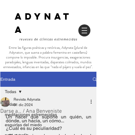
ADYNAT
a
reveses de clínicas estremecidas
Entre las figuras poéticas y retóricas, Adynata (plural de
Adynaton, que suena a palabra femenina en castellano)
compone lo imposible. Procura insurgencias, exageraciones
paradojales, lenguas inventadas, disparates colmados, mundos
enrevesados, infancias en las que “nada el pájaro y vuela el pez”.
Entrada
Todas
Revista Adynata
Todas
31 dic 2024
Darse a… / Ana Benveniste
meditaciones estremecidas
Un hacer que supone un quién, un 
dónde, un hacia, un cómo...
esquirlas del miedo
¿Cuál es su peculiaridad?