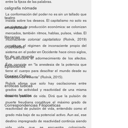
entre la fijeza de las palabras.
caligrafía nómade
La conformación del poder no es sin un tallado que 
teatro
insista sobre los deseos. El capitalismo no solo es 
un sistema de producción económica: se colonizan 
ensayísticas
mercados, también ritmos, hablas, pulsos, vidas. El 
literarias
inconsciente colonial capitalístico
 (Rolnik, 2019) 
constituye el régimen de inconsciente propio del 
crueldades
sistema en el poder en Occidente hace cinco siglos, 
fin de un mundo
que estructura el adormecimiento de los afectos. 
Éste consiste en “la anestesia de la potencia que 
Epistolarios
tiene el cuerpo para descifrar el mundo desde su 
Dossier Orillas
condición de viviente” (Rolnik, 2015). 
Rolnik afirma que solo hay oscilaciones entre 
eróticas lúdicas
grados de actividad y reactividad de una misma 
dossier hastíos
cosa: la pulsión de vida. Dirá que la pulsión de 
muerte freudiana constituye el máximo grado de 
Correspondencias Filopoéticas
reactividad de pulsión de vida, entendido como el 
grado más bajo de su potencial activo. Aun así, ese 
destino impregnado de reactividad continúa siendo 
vida, vida que se encuentra colonizada, 