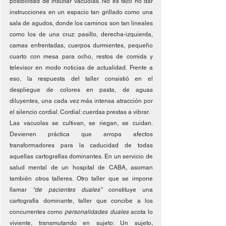
posibilidad de insuflar vacuolas. No es fácil no dar 
instrucciones en un espacio tan grillado como una 
sala de agudos, donde los caminos son tan lineales 
como los de una cruz: pasillo, derecha-izquierda, 
camas enfrentadas, cuerpos durmientes, pequeño 
cuarto con mesa para ocho, restos de comida y 
televisor en modo noticias de actualidad. Frente a 
eso, la respuesta del taller consistió en el 
despliegue de colores en pasta, de aguas 
diluyentes, una cada vez más intensa atracción por 
el silencio cordial. Cordial: cuerdas prestas a vibrar. 
Las vacuolas se cultivan, se riegan, se cuidan. 
Devienen práctica que arropa afectos 
transformadores para la caducidad de todas 
aquellas cartografías dominantes. En un servicio de 
salud mental de un hospital de CABA, asoman 
también otros talleres. Otro taller que se impone 
llamar 
“de pacientes duales”
 constituye una 
cartografía dominante, taller que concibe a los 
concurrentes como 
personalidades duales
 acota lo 
viviente, transmutando en sujeto: Un sujeto, 