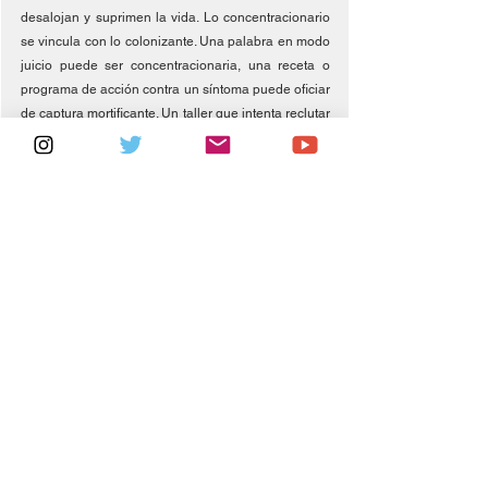
desalojan y suprimen la vida. Lo concentracionario 
se vincula con lo colonizante. Una palabra en modo 
juicio puede ser concentracionaria, una receta o 
programa de acción contra un síntoma puede oficiar 
de captura mortificante. Un taller que intenta reclutar 
buenos alumnos dispuestos a aprender técnicas 
plásticas aniquila posibilidades de descomprimir 
afectos domesticados. Afectos que no se esperan 
de la humana relación médico-paciente.
Fabian al mismo tiempo que pinta zapatillas, 
percibe en colores, las auras de quienes cuentan 
hoy estas experiencias en el hospital. “
En vos veo 
sufrimiento. Te pasó algo muy triste en la infancia. 
En cambio, en vos veo transparencia y un aire de 
lesbiandad”
: 
¿Qué pasa por la vacuola? Se percibe cierta 
inversión de lo habitual que se da como juego de 
seducción, como trastocamiento de eso que 
llamamos rol. Hay expansión de la vacuola si el rol 