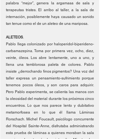
palabra “mejor”, genera la argamasa de sala y 
terapeutas tristes. El arribo al taller, a la sala de 
internación, posiblemente haya causado un sonido 
tan tenue como el de un aleteo de una mariposa. 
ALETEOS
.
Pablo llega colonizado por haloperidol-biperideno-
carbamazepina. Toma por primera vez, ocho, diez, 
veinte, óleos. Los abre lentamente, uno a uno, y 
llena una temblorosa paleta de colores. Pablo 
insiste ¿derrochando finos pigmentos? Una voz del 
taller expresa un pensamiento-sufrimiento porque 
tenemos pocos óleos, y son caros para adquirir. 
Pero Pablo experimenta, se calienta las manos con 
la oleosidad del material durante los próximos cinco 
encuentros. Lo que nos parece lento y dubitativo 
metamorfosea en lo que él llama Láminas 
Rorschach. Michel Foucault, psicólogo concurrente 
del Hospital Sainte-Anne, disfrutaba administrando 
esta prueba de láminas a quienes moraban la sala 