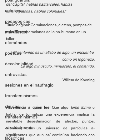
post guardia
del Capital, hablas patriarcales, hablas 
esteticas
emancipatorias, hablas coloniales.” 
pedagógicas
Titulo original: Germinaciones, aleteos, pompas de 
manifiestos
color: Reverberaciones de lo no-humano en un 
taller
efemérides
El contenido es un atisbo de algo, un encuentro 
poéticas
como un fogonazo.
decolonialidad
Es algo minúsculo, minúsculo, el contenido
.
entrevistas
Willem de Kooning
sesiones en el naufragio
transfeminismos
clínicas
Advertencia a quien lee: 
Que algo 
tome forma 
o 
hablar de formalizar una experiencia implica la 
transfeminismos
inevitable desestimación de afectos, puntos, 
zaratustreanas
silencios, todo un universo de partículas a-
significantes que aun así continúan haciendo eco 
filosóficas