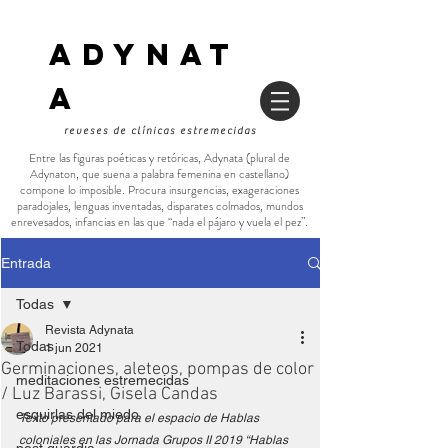
ADYNAT
a
reveses de clínicas estremecidas
Entre las figuras poéticas y retóricas, Adynata (plural de
Adynaton, que suena a palabra femenina en castellano)
compone lo imposible. Procura insurgencias, exageraciones
paradojales, lenguas inventadas, disparates colmados, mundos
enrevesados, infancias en las que “nada el pájaro y vuela el pez”.
Entrada
Todas
Revista Adynata
Todas
1 jun 2021
Germinaciones, aleteos, pompas de color
meditaciones estremecidas
/ Luz Barassi, Gisela Candas
esquirlas del miedo
Texto presentado para el espacio de Hablas 
coloniales en las Jornada Grupos II 2019 “Hablas 