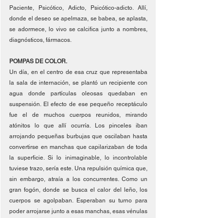
Paciente, Psicótico, Adicto, Psicótico-adicto. Allí, 
donde el deseo se apelmaza, se babea, se aplasta, 
se adormece, lo vivo se calcifica junto a nombres, 
diagnósticos, fármacos. 
POMPAS DE COLOR.
Un día, en el centro de esa cruz que representaba 
la sala de internación, se plantó un recipiente con 
agua donde partículas oleosas quedaban en 
suspensión. El efecto de ese pequeño receptáculo 
fue el de muchos cuerpos reunidos, mirando 
atónitos lo que allí ocurría. Los pinceles iban 
arrojando pequeñas burbujas que oscilaban hasta 
convertirse en manchas que capilarizaban de toda 
la superficie. Si lo inimaginable, lo incontrolable 
tuviese trazo, sería este. Una repulsión química que, 
sin embargo, atraía a los concurrentes. Como un 
gran fogón, donde se busca el calor del leño, los 
cuerpos se agolpaban. Esperaban su turno para 
poder arrojarse junto a esas manchas, esas vénulas 