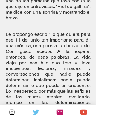
uno de los primeros que leyó según lo 
que dijo en entrevistas. “Piel de gallina”, 
me dice con una sonrisa y mostrando el 
brazo. 
Le propongo escribir lo que quiera para 
ese 11 de junio tan importante para él: 
una crónica, una poesía, un breve texto. 
Con gusto acepta. A la espera, 
entonces, de esas palabras. La vida 
viaja por ese hilo que trae y lleva 
encuentros, lecturas, miradas y 
conversaciones que nadie puede 
determinar. Insistimos: nadie puede 
determinar lo que puede un encuentro. 
Lo inesperado, por más que las asfixias 
de los muros intenten invalidarlo, 
irrumpe en las determinaciones 
estériles de planes, consignas, notas y 
programas, encontrando pliegues por 
donde asomarse, encontrando 
resquicios por donde podemos mirar 
mucho más allá de lo visible.  