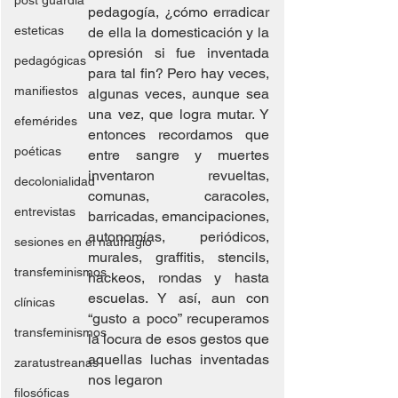
post guardia
pedagogía, ¿cómo erradicar 
esteticas
de ella la domesticación y la 
opresión si fue inventada 
pedagógicas
para tal fin? Pero hay veces, 
manifiestos
algunas veces, aunque sea 
una vez, que logra mutar. Y 
efemérides
entonces recordamos que 
poéticas
entre sangre y muertes 
inventaron revueltas, 
decolonialidad
comunas, caracoles, 
entrevistas
barricadas, emancipaciones, 
autonomías, periódicos, 
sesiones en el naufragio
murales, graffitis, stencils, 
transfeminismos
hackeos, rondas y hasta 
escuelas. Y así, aun con 
clínicas
“gusto a poco” recuperamos 
transfeminismos
la locura de esos gestos que 
aquellas luchas inventadas 
zaratustreanas
nos legaron
filosóficas