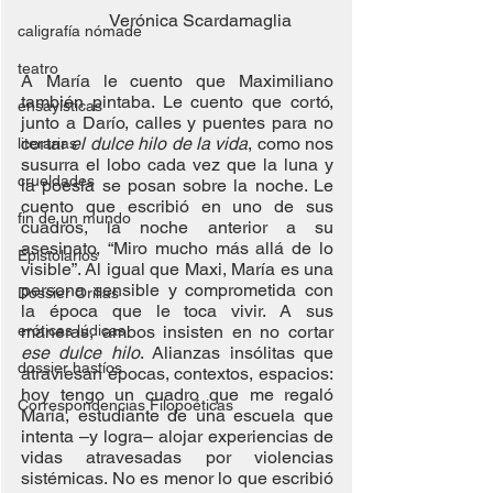
Verónica Scardamaglia
caligrafía nómade
teatro
A María le cuento que Maximiliano 
también pintaba. Le cuento que cortó, 
ensayísticas
junto a Darío, calles y puentes para no 
cortar 
el dulce hilo de la vida
, como nos 
literarias
susurra el lobo cada vez que la luna y 
crueldades
la poesía se posan sobre la noche. Le 
cuento que escribió en uno de sus 
fin de un mundo
cuadros, la noche anterior a su 
asesinato, “Miro mucho más allá de lo 
Epistolarios
visible”. Al igual que Maxi, María es una 
persona sensible y comprometida con 
Dossier Orillas
la época que le toca vivir. A sus 
eróticas lúdicas
maneras, ambos insisten en no cortar 
ese dulce hilo
. Alianzas insólitas que 
dossier hastíos
atraviesan épocas, contextos, espacios: 
hoy tengo un cuadro que me regaló 
Correspondencias Filopoéticas
María, estudiante de una escuela que 
intenta –y logra– alojar experiencias de 
vidas atravesadas por violencias 
sistémicas. No es menor lo que escribió 