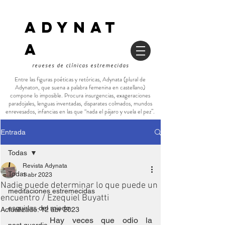
ADYNAT
a
reveses de clínicas estremecidas
Entre las figuras poéticas y retóricas, Adynata (plural de
Adynaton, que suena a palabra femenina en castellano)
compone lo imposible. Procura insurgencias, exageraciones
paradojales, lenguas inventadas, disparates colmados, mundos
enrevesados, infancias en las que “nada el pájaro y vuela el pez”.
Entrada
Todas
Revista Adynata
Todas
1 abr 2023
Nadie puede determinar lo que puede un
meditaciones estremecidas
encuentro / Ezequiel Buyatti
esquirlas del miedo
Actualizado:
12 abr 2023
Hay veces que odio la 