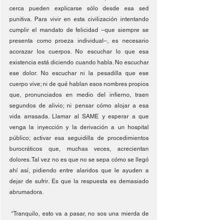
cerca pueden explicarse sólo desde esa sed 
punitiva. Para vivir en esta civilización intentando 
cumplir el mandato de felicidad –que siempre se 
presenta como proeza individual–, es necesario 
acorazar los cuerpos. No escuchar lo que esa 
existencia está diciendo cuando habla. No escuchar 
ese dolor. No escuchar ni la pesadilla que ese 
cuerpo vive; ni de qué hablan esos nombres propios 
que, pronunciados en medio del infierno, traen 
segundos de alivio; ni pensar cómo alojar a esa 
vida arrasada. Llamar al SAME y esperar a que 
venga la inyección y la derivación a un hospital 
público; activar esa seguidilla de procedimientos 
burocráticos que, muchas veces, acrecientan 
dolores. Tal vez no es que no se sepa cómo se llegó 
ahí así, pidiendo entre alaridos que le ayuden a 
dejar de sufrir
. 
Es que la respuesta es demasiado 
abrumadora.
 “Tranquilo, esto va a pasar, no sos una mierda de 