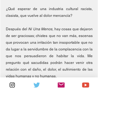
¿Qué esperar de una industria cultural racista, 
clasista, que vuelve al dolor mercancía? 
Después del 
Ni Una Menos
, hay cosas que dejaron 
de ser graciosas; chistes que no van más, escenas 
que provocan una irritación tan insoportable que no 
da lugar a la servidumbre de la complacencia con la 
que nos persuadieron de habitar la vida. Me 
pregunto qué sacudidas podrán hacer venir otra 
relación con el daño, el dolor, el sufrimiento de las 
vidas humanas y no humanas. 
Si se nos diera la tarea de poner a andar planes, 
proyectos, delirios y fantasías para lidiar con el 
dolor, el daño, el sufrimiento que insiste en la vida 
en común, ¿qué propondríamos? Me imagino 
asambleas de rarezas dañadas de la que no sólo 
participemos trabajadores y trabajadoras de la 
salud mental, porque –digámoslo– bastante poco 
hemos podido hacer hasta ahora con el daño. 