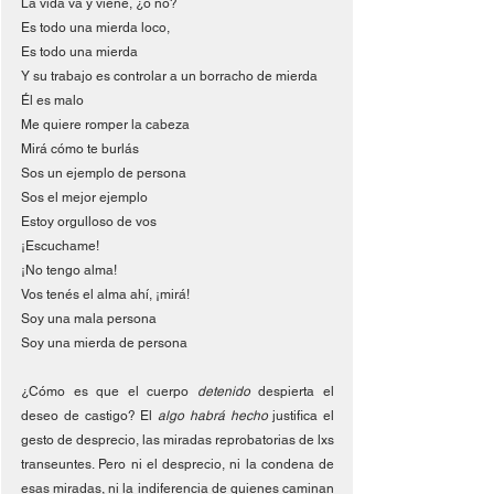
La vida va y viene, ¿o no?
Es todo una mierda loco,
Es todo una mierda
Y su trabajo es controlar a un borracho de mierda
Él es malo 
Me quiere romper la cabeza 
Mirá cómo te burlás
Sos un ejemplo de persona
Sos el mejor ejemplo
Estoy orgulloso de vos
¡Escuchame! 
¡No tengo alma!
Vos tenés el alma ahí, ¡mirá!
Soy una mala persona
Soy una mierda de persona 
¿Cómo es que el cuerpo 
detenido
 despierta el 
deseo de castigo? El 
algo habrá hecho 
justifica el 
gesto de desprecio, las miradas reprobatorias de lxs 
transeuntes. Pero ni el desprecio, ni la condena de 
esas miradas, ni la indiferencia de quienes caminan 