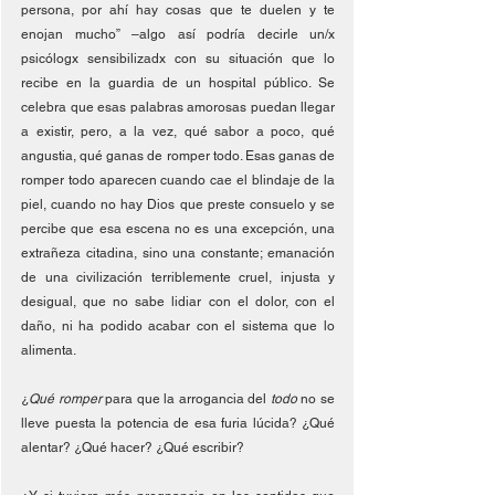
persona, por ahí hay cosas que te duelen y te 
enojan mucho” –algo así podría decirle un/x 
psicólogx sensibilizadx con su situación que lo 
recibe en la guardia de un hospital público. Se 
celebra que esas palabras amorosas puedan llegar 
a existir, pero, a la vez, qué sabor a poco, qué 
angustia, qué ganas de romper todo. Esas ganas de 
romper todo aparecen cuando cae el blindaje de la 
piel, cuando no hay Dios que preste consuelo y se 
percibe que esa escena no es una excepción, una 
extrañeza citadina, sino una constante; emanación 
de una civilización terriblemente cruel, injusta y 
desigual, que no sabe lidiar con el dolor, con el 
daño, ni ha podido acabar con el sistema que lo 
alimenta. 
¿
Qué romper
 para que la arrogancia del 
todo 
no se 
lleve puesta la potencia de esa furia lúcida? ¿Qué 
alentar? ¿Qué hacer? ¿Qué escribir?