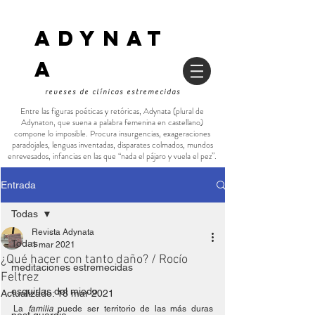
ADYNAT
a
reveses de clínicas estremecidas
Entre las figuras poéticas y retóricas, Adynata (plural de
Adynaton, que suena a palabra femenina en castellano)
compone lo imposible. Procura insurgencias, exageraciones
paradojales, lenguas inventadas, disparates colmados, mundos
enrevesados, infancias en las que “nada el pájaro y vuela el pez”.
Entrada
Todas
Revista Adynata
Todas
1 mar 2021
¿Qué hacer con tanto daño? / Rocío
meditaciones estremecidas
Feltrez
esquirlas del miedo
Actualizado:
18 mar 2021
La 
familia 
puede ser territorio de las más duras 