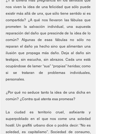
¿Y si tuviera más pregnancia en los sentidos que 
nos viven la idea de una felicidad que sólo puede 
existir más allá de unx, que sólo tiene sentido si es 
compartida? ¿A qué nos llevaron las fábulas que 
prometen la salvación individual, una supuesta 
reparación del daño que prescinde de la idea de lo 
común? Algunas de esas fábulas no sólo no 
reparan el daño ya hecho sino que alimentan una 
ilusión que propaga más daño. Deja al daño sin 
testigos, sin escucha, sin abrazos. Cada unx está 
ocupándose de lamer “sus” “propias” heridas; como 
si se trataran de problemas individuales, 
personales. 
¿Por qué no seduce tanto la idea de una dicha en 
común? ¿Contra qué atenta esa promesa?
La ciudad es territorio cruel, asfixiante y 
superpoblado en el que nos come una soledad 
hostil. Un graffiti urbano dice o podría decir: “No es 
soledad, es capitalismo”. Sociedad de consumo, 