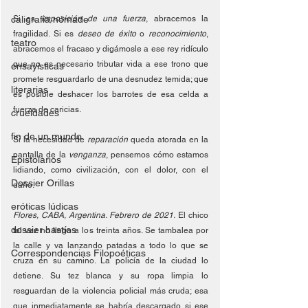
caligrafía nómade
Si es 
imposición de una fuerza
, abracemos la 
fragilidad. Si es 
deseo de éxito 
o 
reconocimiento
, 
teatro
abracemos el fracaso y digámosle a ese rey ridículo 
que no es necesario tributar vida a ese trono que 
ensayísticas
promete resguardarlo de una desnudez temida; que 
literarias
es posible deshacer los barrotes de esa celda a 
fuerza de caricias.
crueldades
fin de un mundo
Si la necesidad de 
reparación
 queda atorada en la 
pantalla de la 
venganza
, pensemos cómo estamos 
Epistolarios
lidiando, como civilización, con el dolor, con el 
Dossier Orillas
daño.
eróticas lúdicas
Flores, CABA, Argentina. Febrero de 2021.
 El chico 
dossier hastíos
tal vez no llega a los treinta años. Se tambalea por 
la calle y va lanzando patadas a todo lo que se 
Correspondencias Filopoéticas
cruza en su camino. La policía de la ciudad lo 
detiene. Su tez blanca y su ropa limpia lo 
resguardan de la violencia policial más cruda; esa 
que inmediatamente se habría descargado si ese 