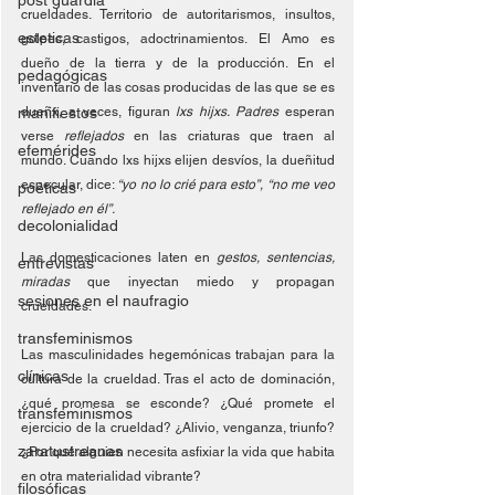
post guardia
crueldades. Territorio de autoritarismos, insultos, 
esteticas
golpes, castigos, adoctrinamientos. El Amo es 
dueño de la tierra y de la producción. En el 
pedagógicas
inventario de las cosas producidas de las que se es 
manifiestos
dueñx, a veces, figuran 
lxs hijxs. Padres 
esperan 
verse 
reflejados 
en las criaturas que traen al 
efemérides
mundo. Cuando lxs hijxs elijen desvíos, la dueñitud 
especular, dice: 
“yo no lo crié para esto”, “no me veo 
poéticas
reflejado en él”. 
decolonialidad
Las domesticaciones laten en 
gestos, sentencias, 
entrevistas
miradas 
que inyectan miedo y propagan 
sesiones en el naufragio
crueldades. 
transfeminismos
Las masculinidades hegemónicas trabajan para la 
clínicas
cultura de la crueldad. Tras el acto de dominación, 
¿qué promesa se esconde? ¿Qué promete el 
transfeminismos
ejercicio de la crueldad? ¿Alivio, venganza, triunfo? 
zaratustreanas
¿Por qué alguien necesita asfixiar la vida que habita 
en otra materialidad vibrante? 
filosóficas