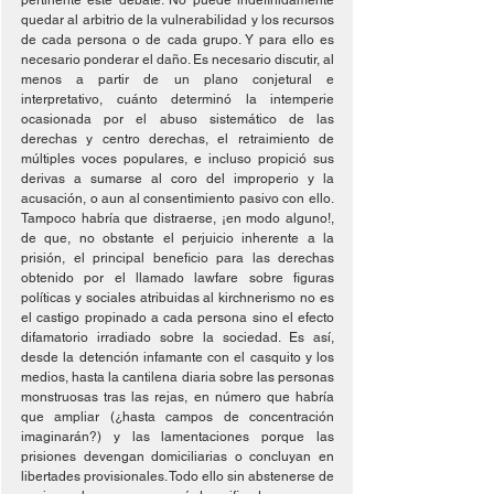
pertinente este debate. No puede indefinidamente 
quedar al arbitrio de la vulnerabilidad y los recursos 
de cada persona o de cada grupo. Y para ello es 
necesario ponderar el daño. Es necesario discutir, al 
menos a partir de un plano conjetural e 
interpretativo, cuánto determinó la intemperie 
ocasionada por el abuso sistemático de las 
derechas y centro derechas, el retraimiento de 
múltiples voces populares, e incluso propició sus 
derivas a sumarse al coro del improperio y la 
acusación, o aun al consentimiento pasivo con ello. 
Tampoco habría que distraerse, ¡en modo alguno!, 
de que, no obstante el perjuicio inherente a la 
prisión, el principal beneficio para las derechas 
obtenido por el llamado lawfare sobre figuras 
políticas y sociales atribuidas al kirchnerismo no es 
el castigo propinado a cada persona sino el efecto 
difamatorio irradiado sobre la sociedad. Es así, 
desde la detención infamante con el casquito y los 
medios, hasta la cantilena diaria sobre las personas 
monstruosas tras las rejas, en número que habría 
que ampliar (¿hasta campos de concentración 
imaginarán?) y las lamentaciones porque las 
prisiones devengan domiciliarias o concluyan en 
libertades provisionales. Todo ello sin abstenerse de 