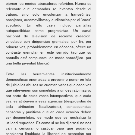
ejercer los modos abusadores referidos. Nunca es 
relevante qué demandas se levantan desde el 
trabajo, sino solo encolerizar a transeúntes, 
pasajeros, automovilistas y audiencias por el “caos” 
suscitado. En ello caen incluso pantallas 
autopercibidas como progresistas. Un canal 
nacional de televisión de reciente creación, 
vinculado con dirigencias gremiales, por fin, por 
primera vez, probablemente en décadas, ofrece un 
contraste ejemplar en este sentido (aunque su 
pantalla esté compuesta -de modo paradójico- por 
una bella juventud blanca). 
Entre las herramientas institucionalmente 
democráticas orientadas a prevenir o poner en tela 
de juicio los abusos se cuentan varias que cada vez 
que intervienen son sometidas a un destrato masivo 
por parte de estas voces intempestivas, que cada 
vez les atribuyen a esas agencias (desprovistas de 
toda atribución fiscalizadora), consecuencias 
censoras y punitivas que en cada ocasión deben 
ser desmentidas, de modo que se neutraliza la 
utilidad requerida. Es como si se les dijera: si no nos 
van a censurar o castigar para que podamos 
considerar liquidada la libertad de expresión por 