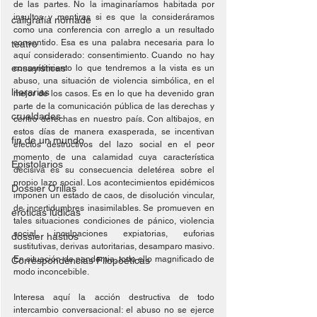
de las partes. No la imaginaríamos habitada por 
insultos y mentiras si es que la consideráramos 
caligrafía nómade
como una conferencia con arreglo a un resultado 
consentido. Esa es una palabra necesaria para lo 
teatro
aquí considerado: consentimiento. Cuando no hay 
ensayísticas
consentimiento lo que tendremos a la vista es un 
abuso, una situación de violencia simbólica, en el 
literarias
mejor de los casos. Es en lo que ha devenido gran 
parte de la comunicación pública de las derechas y 
crueldades
centro derechas en nuestro país. Con altibajos, en 
estos días de manera exasperada, se incentivan 
fin de un mundo
efectos destructivos del lazo social en el peor 
momento de una calamidad cuya característica 
Epistolarios
decisiva es su consecuencia deletérea sobre el 
propio lazo social. Los acontecimientos epidémicos 
Dossier Orillas
imponen un estado de caos, de disolución vincular, 
de incertidumbres inasimilables. Se promueven en 
eróticas lúdicas
tales situaciones condiciones de pánico, violencia 
social, inculpaciones expiatorias, euforias 
dossier hastíos
sustitutivas, derivas autoritarias, desamparo masivo. 
En situación de pandemia, todo ello magnificado de 
Correspondencias Filopoéticas
modo inconcebible.
Interesa aquí la acción destructiva de todo 
intercambio conversacional: el abuso no se ejerce 