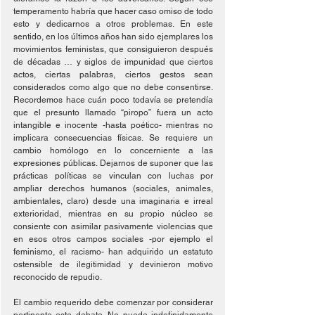
temperamento habría que hacer caso omiso de todo 
esto y dedicarnos a otros problemas. En este 
sentido, en los últimos años han sido ejemplares los 
movimientos feministas, que consiguieron después 
de décadas … y siglos de impunidad que ciertos 
actos, ciertas palabras, ciertos gestos sean 
considerados como algo que no debe consentirse. 
Recordemos hace cuán poco todavía se pretendía 
que el presunto llamado “piropo” fuera un acto 
intangible e inocente -hasta poético- mientras no 
implicara consecuencias físicas. Se requiere un 
cambio homólogo en lo concerniente a las 
expresiones públicas. Dejarnos de suponer que las 
prácticas políticas se vinculan con luchas por 
ampliar derechos humanos (sociales, animales, 
ambientales, claro) desde una imaginaria e irreal 
exterioridad, mientras en su propio núcleo se 
consiente con asimilar pasivamente violencias que 
en esos otros campos sociales -por ejemplo el 
feminismo, el racismo- han adquirido un estatuto 
ostensible de ilegitimidad y devinieron motivo 
reconocido de repudio.
El cambio requerido debe comenzar por considerar 