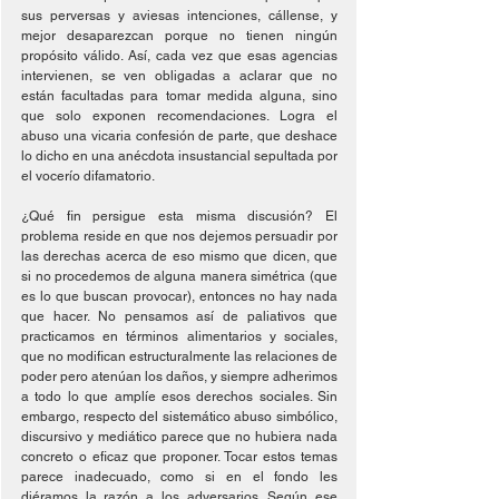
sus perversas y aviesas intenciones, cállense, y 
mejor desaparezcan porque no tienen ningún 
propósito válido. Así, cada vez que esas agencias 
intervienen, se ven obligadas a aclarar que no 
están facultadas para tomar medida alguna, sino 
que solo exponen recomendaciones. Logra el 
abuso una vicaria confesión de parte, que deshace 
lo dicho en una anécdota insustancial sepultada por 
el vocerío difamatorio.
¿Qué fin persigue esta misma discusión? El 
problema reside en que nos dejemos persuadir por 
las derechas acerca de eso mismo que dicen, que 
si no procedemos de alguna manera simétrica (que 
es lo que buscan provocar), entonces no hay nada 
que hacer. No pensamos así de paliativos que 
practicamos en términos alimentarios y sociales, 
que no modifican estructuralmente las relaciones de 
poder pero atenúan los daños, y siempre adherimos 
a todo lo que amplíe esos derechos sociales. Sin 
embargo, respecto del sistemático abuso simbólico, 
discursivo y mediático parece que no hubiera nada 
concreto o eficaz que proponer. Tocar estos temas 
parece inadecuado, como si en el fondo les 
diéramos la razón a los adversarios. Según ese 