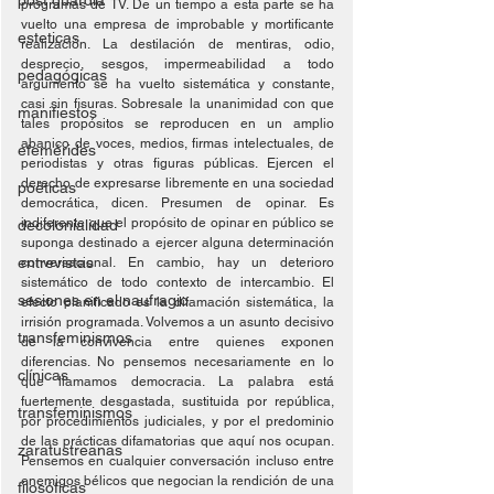
post guardia
programas de TV. De un tiempo a esta parte se ha 
vuelto una empresa de improbable y mortificante 
esteticas
realización. La destilación de mentiras, odio, 
desprecio, sesgos, impermeabilidad a todo 
pedagógicas
argumento se ha vuelto sistemática y constante, 
casi sin fisuras. Sobresale la unanimidad con que 
manifiestos
tales propósitos se reproducen en un amplio 
abanico de voces, medios, firmas intelectuales, de 
efemérides
periodistas y otras figuras públicas. Ejercen el 
derecho de expresarse libremente en una sociedad 
poéticas
democrática, dicen. Presumen de opinar. Es 
indiferente que el propósito de opinar en público se 
decolonialidad
suponga destinado a ejercer alguna determinación 
entrevistas
conversacional. En cambio, hay un deterioro 
sistemático de todo contexto de intercambio. El 
sesiones en el naufragio
efecto planificado es la difamación sistemática, la 
irrisión programada. Volvemos a un asunto decisivo 
transfeminismos
de la convivencia entre quienes exponen 
diferencias. No pensemos necesariamente en lo 
clínicas
que llamamos democracia. La palabra está 
fuertemente desgastada, sustituida por república, 
transfeminismos
por procedimientos judiciales, y por el predominio 
de las prácticas difamatorias que aquí nos ocupan. 
zaratustreanas
Pensemos en cualquier conversación incluso entre 
enemigos bélicos que negocian la rendición de una 
filosóficas