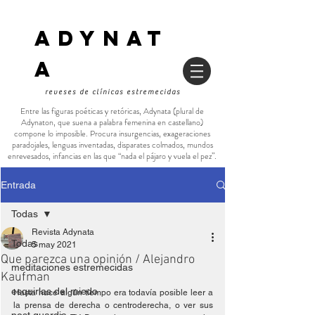
ADYNAT
a
reveses de clínicas estremecidas
Entre las figuras poéticas y retóricas, Adynata (plural de
Adynaton, que suena a palabra femenina en castellano)
compone lo imposible. Procura insurgencias, exageraciones
paradojales, lenguas inventadas, disparates colmados, mundos
enrevesados, infancias en las que “nada el pájaro y vuela el pez”.
Entrada
Todas
Revista Adynata
Todas
5 may 2021
Que parezca una opinión / Alejandro
meditaciones estremecidas
Kaufman
esquirlas del miedo
Hasta hace algún tiempo era todavía posible leer a 
la prensa de derecha o centroderecha, o ver sus 