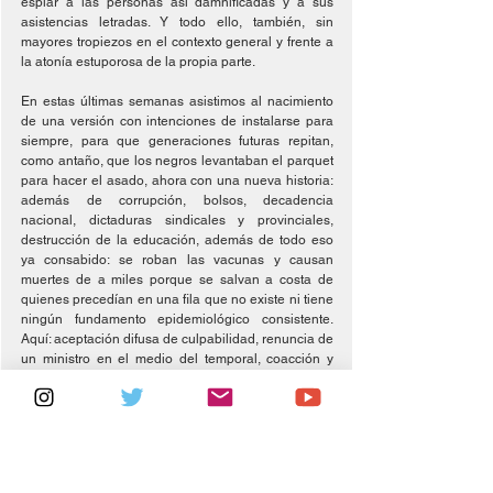
espiar a las personas así damnificadas y a sus 
asistencias letradas. Y todo ello, también, sin 
mayores tropiezos en el contexto general y frente a 
la atonía estuporosa de la propia parte.
En estas últimas semanas asistimos al nacimiento 
de una versión con intenciones de instalarse para 
siempre, para que generaciones futuras repitan, 
como antaño, que los negros levantaban el parquet 
para hacer el asado, ahora con una nueva historia: 
además de corrupción, bolsos, decadencia 
nacional, dictaduras sindicales y provinciales, 
destrucción de la educación, además de todo eso 
ya consabido: se roban las vacunas y causan 
muertes de a miles porque se salvan a costa de 
quienes precedían en una fila que no existe ni tiene 
ningún fundamento epidemiológico consistente. 
Aquí: aceptación difusa de culpabilidad, renuncia de 
un ministro en el medio del temporal, coacción y 
pánicos morales, sinrazones recurrentes. Es 
necesario anotar la circunstancia como un 
problema de primera magnitud; de ninguna manera 
como un evento olvidable (porque es la incubación 
de una memoria infame). El asunto no es solo lo 
injusto de la inculpación. Lo que importa es relevar 